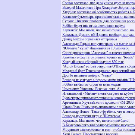
Саенко рассказал, что дела у него идут на попр
Валерий Масалитин: При Хиддинке сборная нау
Хиддинк рассказал об особенностях работы в К
Киевские букмекеры принимают ставки на ново
Суркис: Никаких проблем для посещения росс
Роббен будет вне игры около пяти недель
Кержаков: Мы знаем, что пенальти не было, но
Кержаков: Думать об Израиле необходимо уже 
Дэвид Бекхэм оправился от травмы
Александр Гацкан получил травму в матче за
"Ювентус" купит Ивановича за 10 млн.евро
Совет директоров "Арсенала" пытается помеш
Кавенаги может этой зимой перейти из "Бордо"
Каждый игрок сборной получит $50 тыс
"Астон Вилла" готова отпустить О'Нила в сбо
Младший брат Тевеса подписал двухлетний ко
Дрогба начинает войну с "Челси"
Роналдо не сыграет в первом матче против "Ш
Роббен выбыл из строя на пять недель
Чемпионат Украины. Высшая лига. Анонс матчей
Итальянский «Милан» вновь сыграет на кубке
Букмекеры принимают ставки на нового трене
Аргентина и Уругвай хотят провести ЧМ-2030
Юрий Лоза: Гнать надо англичанам в шею этого
Александр Попов: Такого футбола, что и говор
Роналдо пропустит игру с "Шахтёром"
Кержаков: Мы знаем, что пенальти не было
В Кемерово открыли полноразмерное искусств
Моуринью заинтересован в том, чтобы возглав
Хуан Санчес: Просматривал россиян