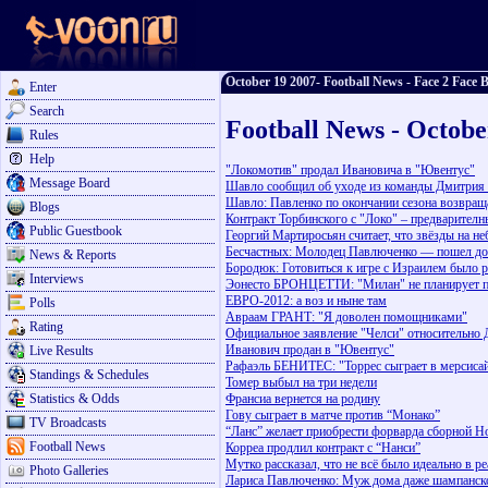
October 19 2007- Football News - Face 2 Face B
Enter
Search
Football News - Octobe
Rules
Help
"Локомотив" продал Ивановича в "Ювентус"
Message Board
Шавло сообщил об уходе из команды Дмитрия 
Шавло: Павленко по окончании сезона возвращ
Blogs
Контракт Торбинского с "Локо" – предварител
Public Guestbook
Георгий Мартиросьян считает, что звёзды на н
Бесчастных: Молодец Павлюченко — пошел до
News & Reports
Бородюк: Готовиться к игре с Израилем было 
Interviews
Эонесто БРОНЦЕТТИ: "Милан" не планирует 
ЕВРО-2012: а воз и ныне там
Polls
Авраам ГРАНТ: "Я доволен помощниками"
Rating
Официальное заявление "Челси" относительно 
Иванович продан в "Ювентус"
Live Results
Рафаэль БЕНИТЕС: "Торрес сыграет в мерсиса
Standings & Schedules
Томер выбыл на три недели
Statistics & Odds
Франсиа вернется на родину
Гову сыграет в матче против “Монако”
TV Broadcasts
“Ланс” желает приобрести форварда сборной Н
Football News
Корреа продлил контракт с “Нанси”
Мутко рассказал, что не всё было идеально в 
Photo Galleries
Лариса Павлюченко: Муж дома даже шампанско