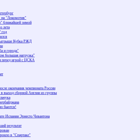
Петербург
" на "Локомотив"
о" ближайшей зимой
о лета
7 год
лился
розыгрыше Кубка РЖД
ии
а и города"
м большая нагрузка"
и перед игрой с ЦСКА
ит
осле окончания чемпионата России
 в выход сборной Англии из группы
льчука
Азербайджана
ию бьются!
нате Испании Эрнесто Чевантона
ший результат
ирован
троило в "Спартаке"