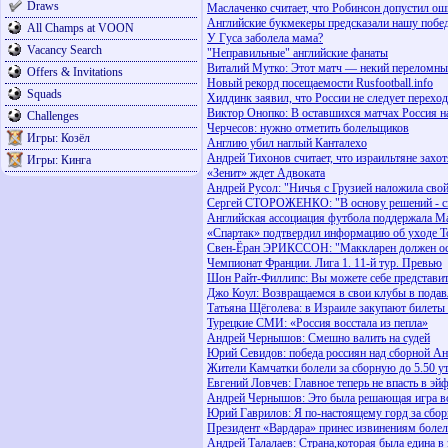
Draws
Маслаченко считает, что Робинсон допустил о
Английские букмекеры предсказали нашу побе
All Champs at VOON
У Гуса заболела мама?
Vacancy Search
"Неправильные" английские фанаты
Виталий Мутко: Этот матч — некий переломны
Offers & Invitations
Новый рекорд посещаемости Rusfootball.info
Squads
Хиддинк заявил, что России не следует переход
Виктор Онопко: В оставшихся матчах Россия н
Challenges
Черчесов: нужно отметить болельщиков
Игры: Козёл
Англию убил наглый Канталехо
Андрей Тихонов считает, что израильтяне захо
Игры: Кинга
«Зенит» ждет Адвоката
Андрей Русол: "Ничья с Грузией наложила свой
Сергей СТОРОЖЕНКО: "В основу решений - сп
Английская ассоциация футбола поддержала М
«Спартак» подтвердил информацию об уходе Т
Свен-Ёран ЭРИКССОН: "Маккларен должен ост
Чемпионат Франции. Лига 1. 11-й тур. Превью
Шон Райт-Филлипс: Вы можете себе представит
Джо Коул: Возвращаемся в свои клубы в подав
Татьяна Щёголева: в Израиле закупают билеты 
Турецкие СМИ: «Россия восстала из пепла»
Андрей Чернышов: Смешно валить на судей
Юрий Севидов: победа россиян над сборной Ан
Жители Камчатки болели за сборную до 5.50 у
Евгений Ловчев: Главное теперь не впасть в э
Андрей Чернышов: Это была решающая игра в
Юрий Гаврилов: Я по-настоящему горд за сбо
Президент «Вардара» принес извинениям бол
Андрей Талалаев: Страна,которая была едина в 