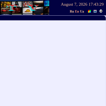
August 7, 2026
17:43:29
Ru
En
Ua