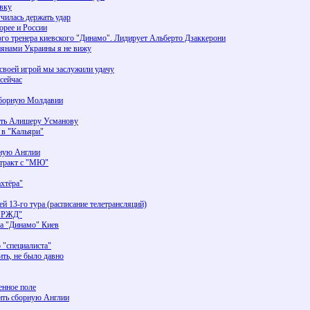
авку
чилась держать удар
орее и России
го тренера киевского "Динамо". Лидирует Альберто Дзаккерони
иянами Украины я не вижу
 своей игрой мы заслужили удачу
сейчас
 сборную Молдавии
ать Алишеру Усманову
 в "Кальяри"
рную Англии
нтракт с "МЮ"
ахтёра"
 13-го тура (расписание телетрансляций)
 "РЖД"
ра "Динамо" Киев
 "специалиста"
ить, не было давно
енное поле
ить сборную Англии