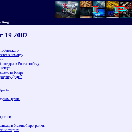
etting
r 19 2007
Торбинского
ается в команду
ный
ебе подарили России победу
 конца!
решено на Кипре
продажу Диды"
Дрогба
йдском дерби"
орвегии
реализации билетной программы
е не открыл