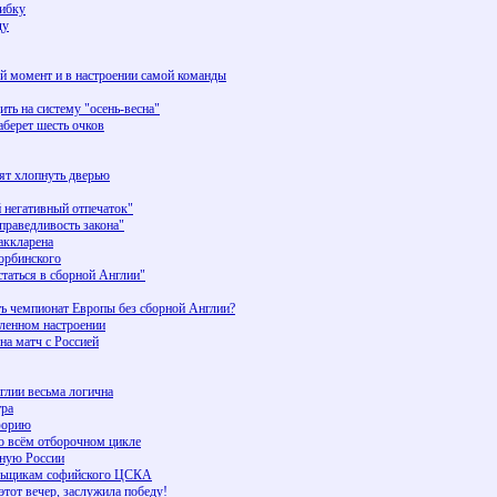
шибку
ду
й момент и в настроении самой команды
ить на систему "осень-весна"
аберет шесть очков
тят хлопнуть дверью
 негативный отпечаток"
раведливость закона"
аккларена
орбинского
аться в сборной Англии"
ь чемпионат Европы без сборной Англии?
ленном настроении
на матч с Россией
глии весьма логична
тра
йфорию
о всём отборочном цикле
рную России
ельщикам софийского ЦСКА
этот вечер, заслужила победу!