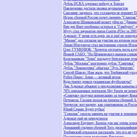
Дубль ЦСКА одержал победу в Томске
Павлюченко достали звонки журналистов
Сарсания: надеюсь, что голландец не покинет 
Игрок сборной России хочет сменить "Спартак
Александр Шовковский может уйти из "Динам
Ван дер Варт пообещал остаться в "Гамбурге" д
Муту стал лауреатом приза Guerin d'Oro за 200
Адвокат: У меня есть идеи, но я ещё не опреде
"Милан" дал согласие на участие во втором 
Леван Мчедлидзе стал настоящим героем Итал
Олег ГУМЕНЮК: "Хочется отстоять честь клуб
Йожеф САБО: "На Шовковского выпала слишко
Болельщикам "Томи" раздадут бенгальские огн
Дубль "Москвы" разгромил дубль "Спартака"
Дубль "Локомотива" обыграл "Луч-Энергию"
Сергей Шавло: Нам жаль, что Торбинский уход
Робер Пирес: Анри — великий игрок
Куда тратят деньги украинские футболисты?
Дик Адвокат объявит о продолжении карьеры п
76% опрошенных порталом Sky Sports не верят
«Спартак» получил компесацию за травму Кова
Петржела: Газзаев похож на тренера сборной 
Черчесов: вот видите, как спартаковцы за Росс
Юрий Семин: Будет рубка!
"Севилья" смогла заявить на участие в чемпио
Адвокат ещё не определился
Александр Епуряну: Бронза для нас очень хоро
Домашний стадион сборной Того дисквалифиц
Торбинский отказался рассказать, что его не ус
Пеллегрини готов выпустить Рикельме