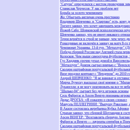
"Сатурн" определился с местом проведения зи
Станислав Черчесов: У нас проблем нет
Борьба за золото чемпионата
Жо: Обыграть англичан очень престижно
Владимир Шевченко: в "Спартаке" есть, кому 
Трезеге заявил, что хочет завершить междунар
Йожеф Сабо: Шовковский психологически опу
Шевченко заявил, что не имеет никакого отно
Терри вернётся в строй не раньше, чем через дв
Роналдинью не включён в заявку на матч 8-го 
Чемпионат Украины. 13-й тур. "Металлург" (Д)
Победа сборной России над Англией стала перв
Колосков: Чем выше самоотдача футболистов, т
Гус Хиддинк срочно уехал домой в Варссевель
"Металлург" Донецк сыграл вничью с "Ворскл
Сколари оштрафован португальской футбольной
Визе продлил контракт с "Вердером" до 2010 г
Андрей ШЕВЧЕНКО: "Я не виноват в отставк
Мирча Луческу высказал своё мнение о "Мила
Лукарелли: я не могу реагировать на все те не
"Шальке-04" сыграет без двух игроков основы
Сеск Фабрегас и Арсен Венгер признаны игрок
Дидье ДРОГБА: «Я сожалею о своих словах»
Мануэль ПЕЛЛЕГРИНИ: "Выпущу Рикельме, есл
В Аккре состоялась жеребьевка Кубка Африки
Страхан заявил, что сборной Шотландии в сост
Арсен ВЕНГЕР: "Возглавлять сборную Англии 
Фабрегас и Венгер — лауреаты сентября в Пре
Сколари оштрафован португальской футбольно