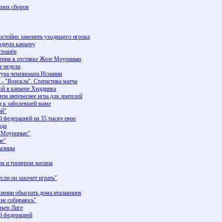
мних сборов
достойно заменить уходящего игрока
одную карьеру
стошён
шения к отставке Жозе Моуринью
е недели
тура чемпионата Испании
 - "Ворскла". Статистика матча
ой в карьере Хиддинка
ем интереснее игра для зрителей
д к заболевшей маме
ой"
 федерацией на 35 тысяч евро
ода
е Моуринью"
не"
былицы
ом и тренером месяца
и он захочет играть"
оянии обыграть дома итальянцев
не собираюсь"
мьер Лиге
й федерацией