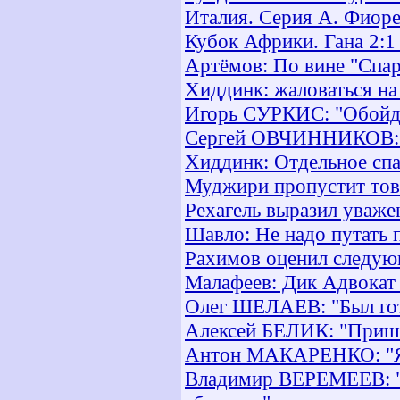
Италия. Серия А. Фиоре
Кубок Африки. Гана 2:1
Артёмов: По вине "Спар
Хиддинк: жаловаться на
Игорь СУРКИС: "Обойде
Сергей ОВЧИННИКОВ: "
Хиддинк: Отдельное спа
Муджири пропустит тов
Рехагель выразил уваж
Шавло: Не надо путать 
Рахимов оценил следую
Малафеев: Дик Адвокат
Олег ШЕЛАЕВ: "Был гото
Алексей БЕЛИК: "Пришл
Антон МАКАРЕНКО: "Я 
Владимир ВЕРЕМЕЕВ: "У