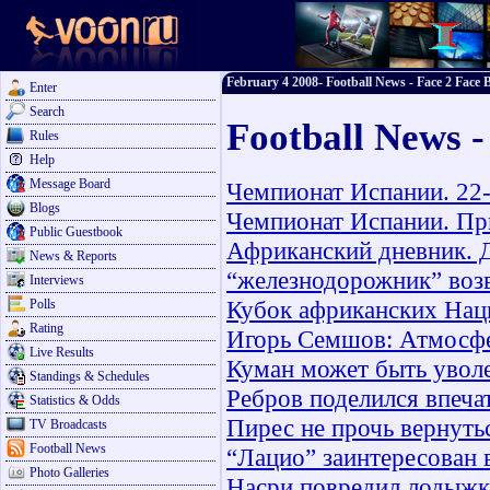
February 4 2008- Football News - Face 2 Face B
Enter
Search
Football News -
Rules
Help
Message Board
Чемпионат Испании. 22-
Blogs
Чемпионат Испании. При
Public Guestbook
Африканский дневник. 
News & Reports
“железнодорожник” воз
Interviews
Кубок африканских Наци
Polls
Rating
Игорь Семшов: Атмосфе
Live Results
Куман может быть увол
Standings & Schedules
Ребров поделился впеча
Statistics & Odds
Пирес не прочь вернут
TV Broadcasts
Football News
“Лацио” заинтересован 
Photo Galleries
Насри повредил лодыж