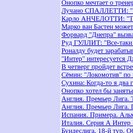
Онопко мечтает о трене
Лучано СПАЛЛЕТТИ: "Ро
Карло АНЧЕЛОТТИ: "Тяж
Марко ван Бастен может
Форвард "Днепра" вызв
Руд ГУЛЛИТ: "Все-таки 
Роналду будет зарабаты
"Интер" интересуется 
В четверг пройдет встр
Сёмин: "Локомотив" по 
Сухина: Когда-то я два
Онопко хотел бы занять
Англия. Премьер Лига. 
Англия. Премьер Лига. 
Испания. Примера. Альм
Италия. Серия А Интер 
Бундеслига. 18-й тур. О