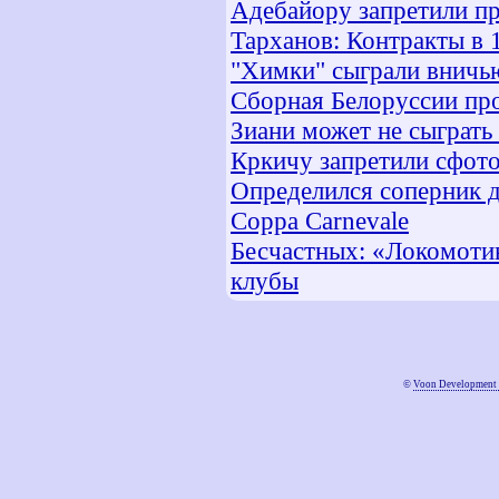
Адебайору запретили пр
Тарханов: Контракты в 
"Химки" сыграли внич
Сборная Белоруссии пр
Зиани может не сыграть
Кркичу запретили сфото
Определился соперник д
Coppa Carnevale
Бесчастных: «Локомоти
клубы
©
Voon Development