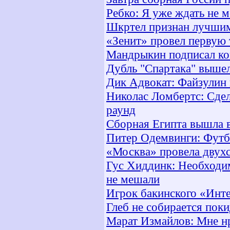
Ребко: Я уже ждать не 
Шкртел признан лучшим
«Зенит» провел первую 
Мандрыкин подписал ко
Дубль "Спартака" вышел
Дик Адвокат: Файзулин
Николас Ломбертс: Сде
раунд
Сборная Египта вышла 
Питер Одемвинги: Футб
«Москва» провела двух
Гус Хиддинк: Необходим
не мешали
Игрок бакинского «Инте
Глеб не собирается пок
Марат Измайлов: Мне нр