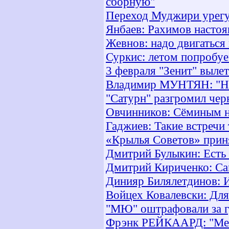
сборную"
Переход Муджири урег
Янбаев: Рахимов насто
Жевнов: надо двигаться
Суркис: летом попробуе
3 февраля "Зенит" выле
Владимир МУНТЯН: "На
"Сатурн" разгромил чер
Овчинников: Сёминым н
Гаджиев: Такие встречи
«Крылья Советов» прин
Дмитрий Булыкин: Есть
Дмитрий Кириченко: Сам
Динияр Билялетдинов: И
Войцех Ковалевски: Для 
"МЮ" оштрафовали за г
Фрэнк РЕЙКААРД: "Меня