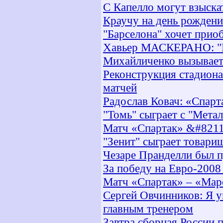
С Капелло могут взыска
Краучу на день рождени
"Барселона" хочет прио
Хавьер МАСКЕРАНО: "Пе
Михайличенко вызывает
Реконструкция стадиона
матчей
Радослав Ковач: «Спарт
"Томь" сыграет с "Мета
Матч «Спартак» &#8211
"Зенит" сыграет товари
Чезаре Пранделли был 
За победу на Евро-2008
Матч «Спартак» – «Мар
Сергей Овчинников: Я у
главным тренером
Завтра сборная России 