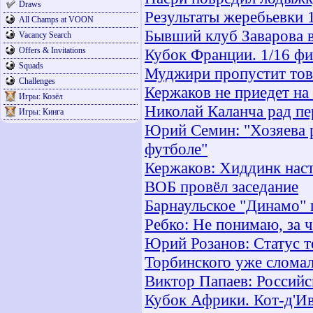
Draws
Результаты жеребьевки 
All Champs at VOON
Бывший клуб Заварова 
Vacancy Search
Offers & Invitations
Кубок Франции. 1/16 фи
Squads
Муджири пропустит тов
Challenges
Кержаков не приедет на
Игры: Козёл
Николай Каланча рад пе
Игры: Кинга
Юрий Семин: "Хозяева р
футболе"
Кержаков: Хиддинк нас
ВОБ провёл заседание
Барнаульское "Динамо" 
Ребко: Не понимаю, за 
Юрий Розанов: Статус 
Торбинского уже слома
Виктор Папаев: Россий
Кубок Африки. Кот-д'Ив