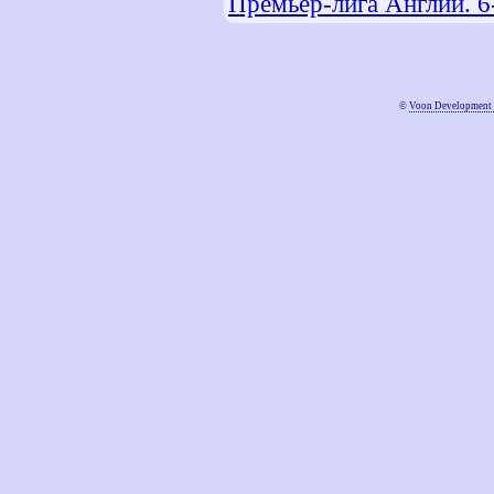
Премьер-лига Англии. 6
©
Voon Development