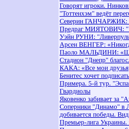
Говорят игроки. Нинков
"Тоттенхэм" ведёт пере
Северин ГАНЧАРЖИК: "Х
Предраг МИЯТОВИЧ: "У 
Уэйн РУНИ: "Ливерпуль"
Арсен ВЕНГЕР: «Никогда
Паоло МАЛЬДИНИ: «Шевч
Стадион "Днепр" благос
КАКА: «Все мои друзья
Бенитес хочет подписа
Примера. 5-й тур. "Эсп
Гвардиолы
Яковенко забивает за "
Соперники "Динамо" в Л
добивается победы. Вид
Премьер-лига Украины. 