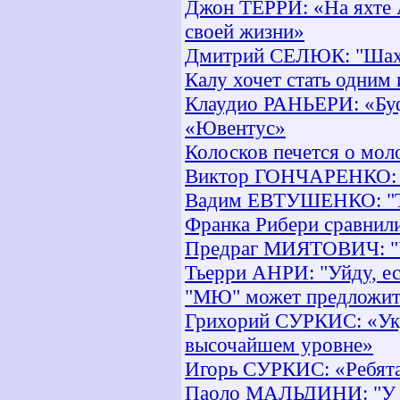
Джон ТЕРРИ: «На яхте 
своей жизни»
Дмитрий СЕЛЮК: "Шахте
Калу хочет стать одним
Клаудио РАНЬЕРИ: «Буфф
«Ювентус»
Колосков печется о мол
Виктор ГОНЧАРЕНКО: "С
Вадим ЕВТУШЕНКО: "Теп
Франка Рибери сравнил
Предраг МИЯТОВИЧ: "У
Тьерри АНРИ: "Уйду, ес
"МЮ" может предложить
Грихорий СУРКИС: «Укр
высочайшем уровне»
Игорь СУРКИС: «Ребята 
Паоло МАЛЬДИНИ: "У на