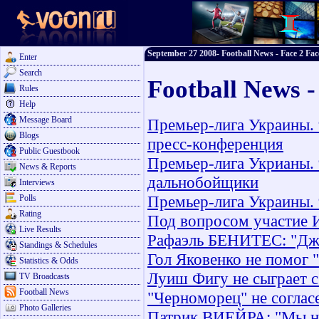
September 27 2008- Football News - Face 2 Fac
Enter
Search
Football News 
Rules
Help
Message Board
Премьер-лига Украины. 
Blogs
пресс-конференция
Public Guestbook
Премьер-лига Укрианы. 
News & Reports
дальнобойщики
Interviews
Премьер-лига Украины. 9
Polls
Rating
Под вопросом участие И
Live Results
Рафаэль БЕНИТЕС: "Дже
Standings & Schedules
Гол Яковенко не помог 
Statistics & Odds
Луиш Фигу не сыграет 
TV Broadcasts
Football News
"Черноморец" не соглас
Photo Galleries
Патрик ВИЕЙРА: "Мы на