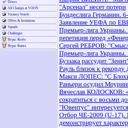
Draws
"Арсенал" несет потери
All Champs at VOON
Бундеслига Германии. 6-
Vacancy Search
Offers & Invitations
Заявление УЕФА по ЕВ
Squads
Премьер-лига Укрианы. 9
Challenges
репетиция перед «Фенер
Игры: Козёл
Сергей РЕБРОВ: "Смысла
Игры: Кинга
Премьер-лига Украины. 
Буззака рассудит "Зенит
Рауль близок к рекорду
Макси ЛОПЕС: "С Блохи
Раньери осудил Моурин
Вячеслав КОЛОСКОВ: «
сократиться с восьми д
"Ювентус" интересуетс
Отбор ЧЕ-2009 (U-17). 
демонстрирует характе