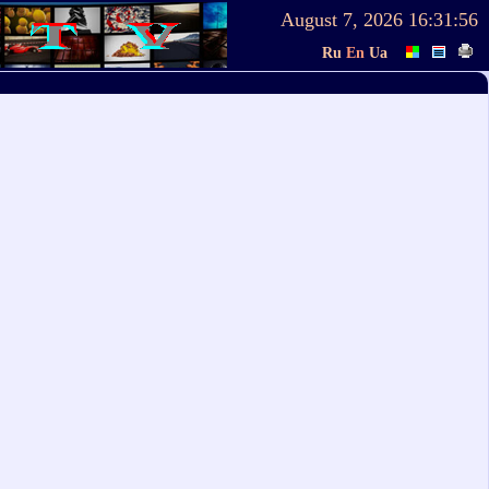
August 7, 2026
16:31:56
Ru
En
Ua