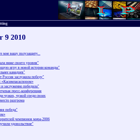
tting
r 9 2010
е мне вашу полузащиту...
ала ниже своего уровня"
шую игру в новой истории команды"
ьнее канадцев"
Россия заслужила победу"
с «Касимпасаспором»
и заслуженно победила"
атчевая пресс-конференция
ди чужих, чужой среди своих
вместо разгрома
яя победа"
ром»
корителей чемпионов мира-2006
чили удовольствие"