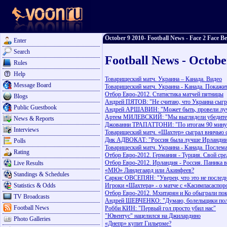
October 9 2010- Football News - Face 2 Face Be
Enter
Search
Football News - Octobe
Rules
Help
Товарищеский матч. Украина – Канада. Видео
Message Board
Товарищеский матч. Украина - Канада. Покажит
Отбор Евро-2012. Статистика матчей пятницы
Blogs
Андрей ПЯТОВ: "Не считаю, что Украина сыгр
Public Guestbook
Андрей АРШАВИН: "Может быть, провели луч
Артем МИЛЕВСКИЙ: "Мы выглядели убедител
News & Reports
Джованни ТРАПАТТОНИ: "По итогам 90 минут 
Interviews
Товарищеский матч. «Шахтер» сыграл вничью 
Дик АДВОКАТ: "Россия была лучше Ирландии 
Polls
Товарищеский матч. Украина - Канада. Послем
Rating
Отбор Евро-2012. Германия - Турция. Свой сре
Отбор Евро-2012. Ирландия - Россия. Паника 
Live Results
«МЮ» Линдегаард или Акинфеев?
Standings & Schedules
Саркис ОВСЕПЯН: "Уверен, что это не последн
Statistics & Odds
Игроки «Шахтера» - о матче с «Касимпасаспо
Отбор Евро-2012. Мхитарян и Ко обыграли по
TV Broadcasts
Андрей ШЕВЧЕНКО: "Думаю, болельщики полу
Football News
Робби КИН: "Первый гол просто убил нас"
"Ювентус" нацелился на Джилардино
Photo Galleries
«Днепр» купит Гильерме?