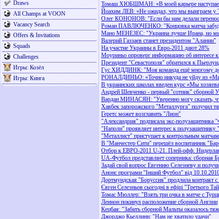
Draws
Томаш ХЮБШМАН: «В моей карьере наступает
Йоахим ЛЕВ: «Не ожидал, что мы выиграем у 
All Champs at VOON
Олег КОНОНОВ: "Если бы нам делали переносы
Vacancy Search
Роман ПАВЛЮЧЕНКО: "Концовка матча забудетс
Мано МЕНЕЗЕС: "Украина лучше Ирана, но мы
Offers & Invitations
Валерий Газзаев станет президентом "Алании"
Squads
На участие Украины в Евро-2011 дают 28%
Моуриньо опроверг информацию об интересе к
Challenges
Президент "Севастополя" обратился к Пьерлу
Игры: Козёл
Гус ХИДДИНК: "Моя команда ещё многому до
РОНАЛДИНЬО: «Точно никуда не уйду из «Ми
Игры: Кинга
В украинских школах введен курс «Мы хозяев
Андрей Шевченко - первый "сотник" сборной 
Вардан МИНАСЯН: "Уверенно могу сказать, чт
Хавбек запорожского "Металлурга" получил т
Геретс может возглавить "Лион"
"Александрия" подписала экс-полузащитника "
"Наполи" проявляет интерес к полузащитнику 
"Металлист" приступает к контрольным матчам
В "Манчестер Сити" перешёл воспитанник "Ба
Отбор к ЕВРО-2011 U-21. Плей-офф. Нидерланд
UA-Футбол представляет соперника: сборная Б
Задай свой вопрос Евгению Селезневу и получи 
Анонс програми "Інший Футбол" від 10.10.201
Дортмундская "Боруссия" продлила контракт с
Євген Селезньов сьогодні в ефірі "Третього Та
Томас Мюллер: "Взять три очка в матче с Турц
Леннон покинул расположение сборной Англии
Кецбая: "Забить сборной Мальты оказалось тя
Джорджо Кьеллини: "Нам не хватило удачи"