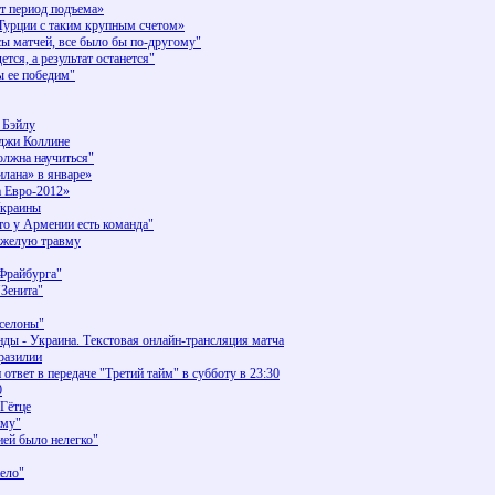
 период подъема»
Турции с таким крупным счетом»
 матчей, все было бы по-другому"
я, а результат останется"
 ее победим"
 Бэйлу
иджи Коллине
лжна научиться"
лана» в январе»
а Евро-2012»
Украины
о у Армении есть команда"
яжелую травму
Фрайбурга"
"Зенита"
рселоны"
ы - Украина. Текстовая онлайн-трансляция матча
разилии
ответ в передаче "Третий тайм" в субботу в 23:30
0
 Гётце
йму"
ией было нелегко"
жело"