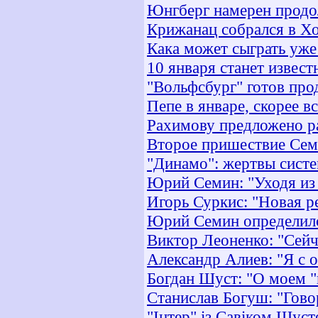
Юнгберг намерен продол
Крижанац собрался в Х
Кака может сыграть уже
10 января станет извес
"Вольфсбург" готов про
Пепе в январе, скорее в
Рахимову предложено ра
Второе пришествие Сем
"Динамо": жертвы сист
Юрий Семин: "Уходя из
Игорь Суркис: "Новая р
Юрий Семин определил
Виктор Леоненко: "Сейч
Александр Алиев: "Я с 
Богдан Шуст: "О моем "
Станислав Богуш: "Гово
"Iнтер" із Савіком Шуст