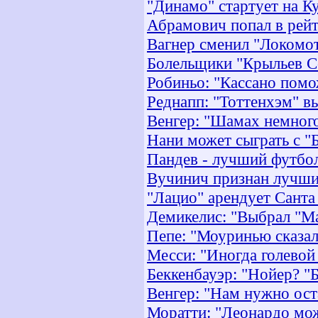
"Динамо" стартует на К
Абрамович попал в рейт
Вагнер сменил "Локомот
Болельщики "Крыльев С
Робиньо: "Кассано помо
Реднапп: "Тоттенхэм" в
Венгер: "Шамах немного
Нани может сыграть с 
Пандев - лучший футбо
Вучинич признан лучш
"Лацио" арендует Санта
Демикелис: "Выбрал "Ма
Пепе: "Моуринью сказал,
Месси: "Иногда голевой
Беккенбауэр: "Нойер? "
Венгер: "Нам нужно ост
Моратти: "Леонардо мо