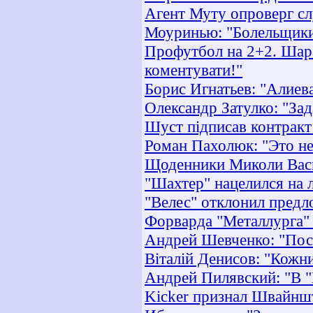
Агент Муту опроверг сл
Моуринью: "Болельщики
Профутбол на 2+2. Шара
коментувати!"
Борис Игнатьев: "Алиев
Олександр Затулко: "Зад
Шуст підписав контракт 
Роман Пахолюк: "Это н
Щоденники Миколи Васи
"Шахтер" нацелился на
"Велес" отклонил предл
Форварда "Металлурга"
Андрей Шевченко: "Посл
Віталій Денисов: "Кожни
Андрей Пилявский: "В "
Kicker признал Швайншт