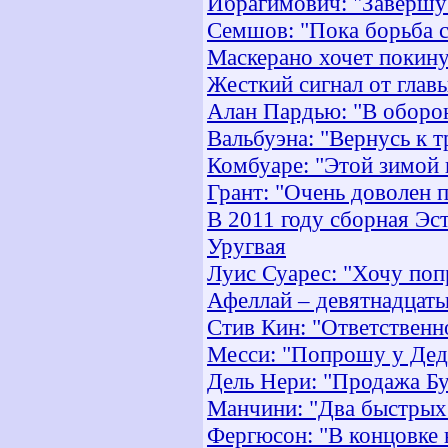
Ибрагимович: "Завершу
Семшов: "Пока борьба с
Маскерано хочет покину
Жесткий сигнал от глав
Алан Пардью: "В оборон
Вальбуэна: "Вернусь к 
Комбуаре: "Этой зимой
Грант: "Очень доволен 
В 2011 году сборная Эс
Уругвая
Луис Суарес: "Хочу поп
Афеллай – девятнадцаты
Стив Кин: "Ответственно
Месси: "Попрошу у Дед
Дель Нери: "Продажа Б
Манчини: "Два быстрых 
Фергюсон: "В концовке 