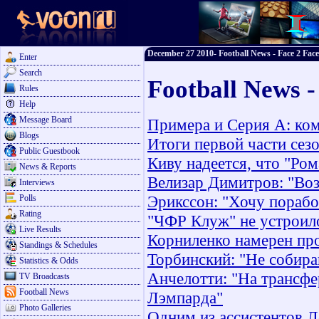
December 27 2010- Football News - Face 2 Face
Enter
Search
Football News 
Rules
Help
Message Board
Примера и Серия А: ком
Blogs
Итоги первой части сез
Public Guestbook
Киву надеется, что "Ро
News & Reports
Велизар Димитров: "Воз
Interviews
Эрикссон: "Хочу порабо
Polls
Rating
"ЧФР Клуж" не устроил
Live Results
Корниленко намерен про
Standings & Schedules
Торбинский: "Не собира
Statistics & Odds
Анчелотти: "На трансфе
TV Broadcasts
Football News
Лэмпарда"
Photo Galleries
Одним из ассистентов Л