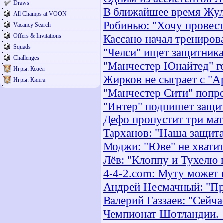
Draws
В ближайшее время Жули
All Champs at VOON
Робинью: "Хочу провест
Vacancy Search
Offers & Invitations
Кассано начал трениров
Squads
"Челси" ищет защитник
Challenges
"Манчестер Юнайтед" г
Игры: Козёл
Жирков не сыграет с "А
Игры: Кинга
"Манчестер Сити" попр
"Интер" подпишет защи
Дефо пропустит три мат
Тарханов: "Наша защита
Моджи: "Юве" не хватит
Лёв: "Клоппу и Тухелю 
4-4-2.com: Муту может 
Андрей Несмачный: "Пре
Валерий Газзаев: "Сейча
Чемпионат Шотландии. 1