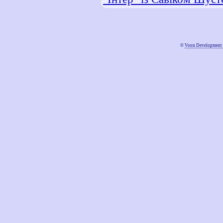
©
Voon Development