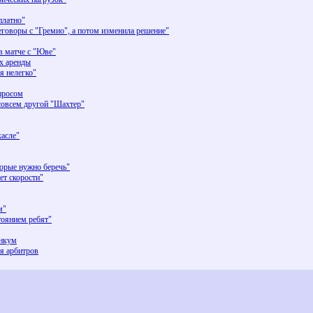
платно"
еговоры с "Гремио", а потом изменила решение"
в матче с "Юве"
ах аренды
я нелегко"
просом
совсем другой "Шахтер"
асле"
орые нужно беречь"
ет скорости"
м"
оянием ребят"
Инкум
ля арбитров