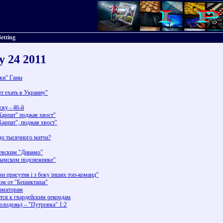
etting
y 24 2011
жки" Ганы
т ехать в Украину"
ку - 46-й
Карпат" поджав хвост"
Карпат", поджав хвост"
до тысячного матча?
иевским "Динамо"
рымском подснежнике"
ми присутня і з боку інших топ-команд"
ром от "Бешикташа"
аматорам
тся к гвардейским рекордам
лодежь) – "Путровка" 1:2