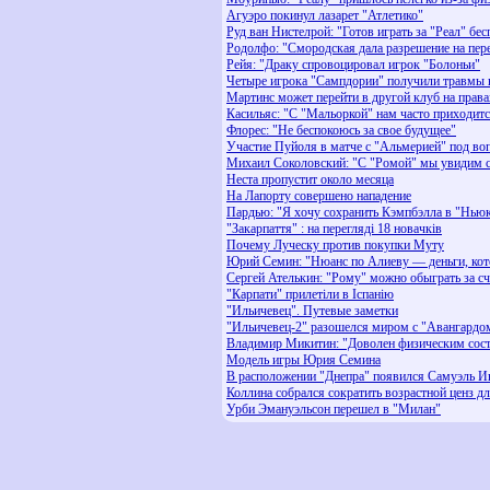
Агуэро покинул лазарет "Атлетико"
Руд ван Нистелрой: "Готов играть за "Реал" бес
Родолфо: "Смородская дала разрешение на пер
Рейя: "Драку спровоцировал игрок "Болоньи"
Четыре игрока "Сампдории" получили травмы 
Мартинс может перейти в другой клуб на прав
Касильяс: "С "Мальоркой" нам часто приходитс
Флорес: "Не беспокоюсь за свое будущее"
Участие Пуйоля в матче с "Альмерией" под во
Михаил Соколовский: "С "Ромой" мы увидим 
Неста пропустит около месяца
На Лапорту совершено нападение
Пардью: "Я хочу сохранить Кэмпбэлла в "Ньюк
"Закарпаття" : на перегляді 18 новачків
Почему Луческу против покупки Муту
Юрий Семин: "Нюанс по Алиеву — деньги, кот
Сергей Ателькин: "Рому" можно обыграть за сч
"Карпати" прилетіли в Іспанію
"Ильичевец". Путевые заметки
"Ильичевец-2" разошелся миром с "Авангардо
Владимир Микитин: "Доволен физическим сост
Модель игры Юрия Семина
В расположении "Днепра" появился Самуэль 
Коллина собрался сократить возрастной ценз д
Урби Эмануэльсон перешел в "Милан"