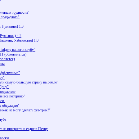
олевали трудности"
е зраджують"
т, Румыния) 1:3
(Румыния) 4:2
Ташкент, Узбекистан) 1:0
 іміджу нашого клубу"
11 (обновляется)
овляется)
гры
Хоффенхайма"
ру"
али самую большую страну на Земле"
 Срну"
возрастает
не все потеряно"
лси"
е обсуждаю"
икак не могу сделать хет-трик?"
луба
 на интернете и ездят в Петру
равски