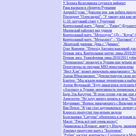
У Бориса Колесникова случился инфаркт
Раца вызвали в сборную Румынии
Андрей Гусин: "Доволен тем, как ребята преод
Президент "Олександрії": "У такому віці вже н
U-16: потужний старт у Туреччині
Контрольный матч. "Днепр" - "Рапид" (Бухарес
Милевский работает над ударом
Контрольный матч. "Металлург" (Д) – "Клуж" 
Контрольный матч. "Металлист" - "Пахтакор" (
Эйлатский дневник. День с "Динамо"
Олег Кононов: "Перехід Авелара важливий для
Первая лига. Контрольные матчи: зима-2010/20
Первая лига. Трансферная зима-2010/2011 (обн
"Черноморец" проведет в Турции еще четыре и
Переговоры по продаже МЮ приостановлены
"Вест Хэм" может арендовать нападающего "
Златан Ибрагимович: "Демонстрируем свою иг
Блаттер: "Мы искали новые территории и выбр
Артем Федецький: "Буду намагатися потіснити
«Арсенал» в Турции: интесивность тренировок 
Бадр Эль Каддури: "В этом сезоне для нас еще 
Анчелотти: "Не хочу ничего менять в игре "Че
Моуринью: "Вопрос нападающего с Вальдано н
Ван Перси: "Я уже стал задумываться: почему н
Кэрролл пропустит три-четыре недели
Болельщики "Сатурна" обратились к игрокам к
Магат: "Рауль всё ещё очень молод"
Динамовцы в Израиле: живут у Ирода, экономят
Лэмпард пропустит матч с "Болтоном"
"Рубин" расторг контракты с Салуквадзе и Му