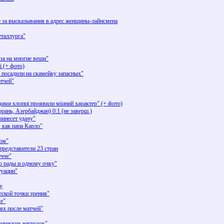
 за высказывания в адрес женщины-лайнсмена
еталлурга"
за на многие вещи"
і (+ фото)
 посадили на скамейку запасных"
тчей"
дами хлопці проявили міцний характер" (+ фото)
рань, Азербайджан) 0:1 (не заверш.)
инесет удачу"
 как папа Карло"
ном"
представители 23 стран
ечче"
то рады и одному очку"
туации"
у
еской точки зрения"
ке"
ьях после матчей"
зических нагрузок"