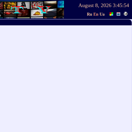
August 8, 2026
3:45:54
Ru
En
Ua