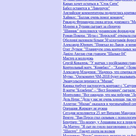
Карью хочет остаться в "Сток Сити"
Бабел останется в "Ливерпуле"
Английские комментаторы подверглись критике
Хайнкес: "Баллак очень помог команде"
Рикардо Фернандеш снова игрок донецкого "М
Морено в Турции сыграет за сборную
"Шинник" пополнился украинским форвардом
Роман Покора: "Игра с "Ворсклой" открыла гла
Оболонці наловили більше 50 кілограмів форел
Александр Юревич: "Приехал во Львов, и меня
Олег Лутков: "Планируем семь контрольных ма
Даніло Авелар став гравцем "Шальке 04"
Мистер и молодежь
Сергій Ковалець: "У матчах з російськими гран
Контрольный матч. "Кривбасс" - "Хазар" (Лєнко
Александр Младенов: "Надеюсь, что семерка пр
Мутко: "Оргкомитет ЧМ-2018 будет вкалывать,
Эмануэльсон перешел в "Милан"
Каряка требует расторгнуть контракт с "Сатур
В матче "Блэкберн" – "Вест Бромвич" сыграли 
Монтоливо: "Все ожидали, что мы победим "Л
Дель Нери: "Дела у нас не очень хороши, так ч
Аллегри: "Милан" оказался в чрезвычайной си
Операция Жиркову не нужна
Сегодня исполняется 25 лет Виталию Мандзюк
Венгер: "Ван Перси стал сильным с психологич
Бендтнер: "По-моему, у Аршавина все в поряд
Ди Маттео: "Я сыт по горло разговорами о суд
"Шахтер". Грядет охота на волков
Моуринью: "Реалу" пришлось нелегко из-за фи