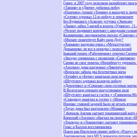
Гинер: в 2007 году исполком разработает прог
«Таврия» и «Днепр» добились побед
«Палермо» громит «Торино» и выходит в лиде
«Селтик» одержал 12-ю победу в чемпионате
Без Будянского «Асколи» уступил «Эмполи»
«Лацио» забил 5 мячей в ворота «Удинезе». 11
«Челси» подпишет контракт с шведским голки
Калиниченко: неоднократно просил «Спартак» 
«Милан» пожертвует Кафу ради Дуду?
«Харьков» разделил очки с «Металлургом»
Демьяненко: не все в порядке с психологией
Бывший тренер «Работничков» отметил Сычев
«Звезда» справилась с рязанским «Спартаком»
Саенко не смог помочь «Нюрнбергу» удержать
«Арсенал» дома разгромил «Ливерпуль»
«Ворскла» забила два безответных мяча
«Хетафе» и «Бетис» выиграли свои поединки
«Штутгарт» одержал волевую победу
«Депортиво» и «Севилья» свои гостевые матч
В Волгограде открыто искусственное поле
«Штутгарт» выиграл в гостях у «Ганновера-96
«Стандард» выиграл в гостях у «Монса»
Ищенко: главной задачей было не играть втор
«Труа» дома был разгромлен «Монако»
7 февраля Англия сыграет товарищеский матч 
Киевский «Арсенал» обыграл на своем поле «
«Торпедо» и «Локомотив» сыграют товарищеск
Гракс и Каллон восстановились
Покер ван Нистелроя принес победу «Реалу» н
Американская лига MLS повысила потолок зар