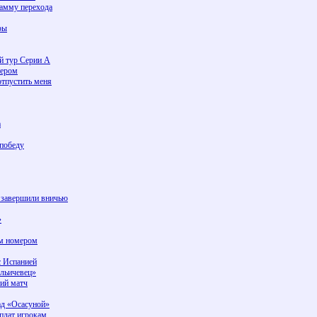
рамму перехода
ры
-й тур Серии A
пером
отпустить меня
а
 победу
и завершили вничью
»
ым номером
с Испанией
Ильичевец»
ий матч
ад «Осасуной»
плат игрокам