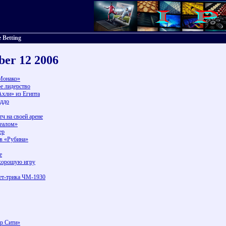
 Betting
ber 12 2006
«Монако»
е лидерство
хли» из Египта
Оддо
ч на своей арене
реалом»
ер
в «Рубина»
е
 хорошую игру
ет-трика ЧМ-1930
р Сити»