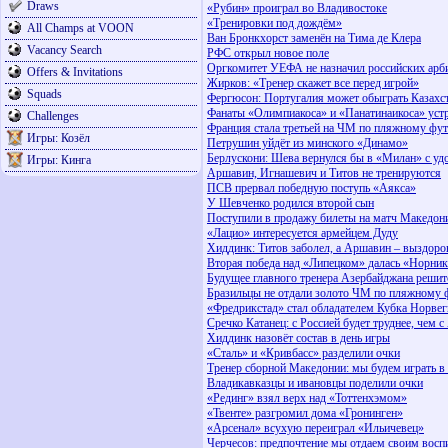
Draws
«Рубин» проиграл во Владивостоке
«Тренировки под дождём»
All Champs at VOON
Ван Бронкхорст заменён на Тима де Клера
Vacancy Search
РФС открыл новое поле
Оргкомитет УЕФА не назначил российских арб
Offers & Invitations
Жирков: «Тренер скажет все перед игрой»
Squads
Фергюсон: Португалия может обыграть Казахст
Фанаты «Олимпиакоса» и «Панатинаикоса» уст
Challenges
Франция стала третьей на ЧМ по пляжному фу
Игры: Козёл
Петрушин уйдёт из минского «Динамо»
Берлускони: Шева вернулся бы в «Милан» с уд
Игры: Кинга
Аршавин, Игнашевич и Титов не тренируются
ПСВ прервал победную поступь «Аякса»
У Шевченко родился второй сын
Поступили в продажу билеты на матч Македони
«Лацио» интересуется армейцем Дуду
Хиддинк: Титов заболел, а Аршавин – выздоро
Вторая победа над «Липецком» далась «Норни
Будущее главного тренера Азербайджана решитс
Бразильцы не отдали золото ЧМ по пляжному 
«Фредрикстад» стал обладателем Кубка Норвег
Сречко Катанец: с Россией будет труднее, чем с
Хиддинк назовёт состав в день игры
«Сталь» и «Кривбасс» разделили очки
Тренер сборной Македонии: мы будем играть 
Владикавказцы и ивановцы поделили очки
«Рединг» взял верх над «Тоттенхэмом»
«Твенте» разгромил дома «Гронинген»
«Арсенал» всухую переиграл «Ильичевец»
Черчесов: предпочтение мы отдаем своим восп