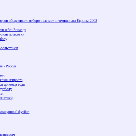
итров обслуживать отборочные матчи чемпионата Европы-2008
ан и без Роналду
роили потасовки
тболу
овольствием
я - Россия
вел
келю» непросто
я до конца года
футболу
ии
 Англией
в атакующий футбол
итанникам