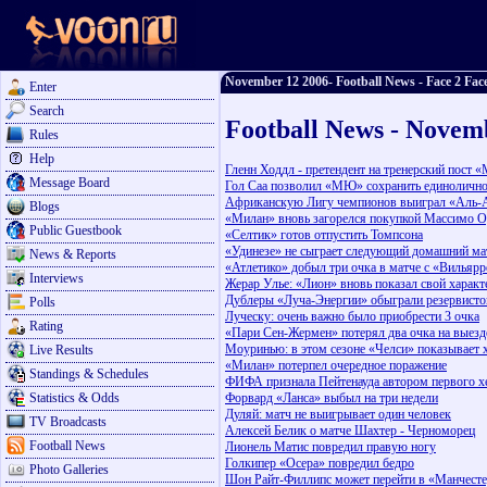
November 12 2006- Football News - Face 2 Face
Enter
Search
Football News - Novem
Rules
Help
Гленн Ходдл - претендент на тренерский пост 
Message Board
Гол Саа позволил «МЮ» сохранить единолично
Африканскую Лигу чемпионов выиграл «Аль-А
Blogs
«Милан» вновь загорелся покупкой Массимо 
Public Guestbook
«Селтик» готов отпустить Томпсона
«Удинезе» не сыграет следующий домашний мат
News & Reports
«Атлетико» добыл три очка в матче с «Вильяр
Interviews
Жерар Улье: «Лион» вновь показал свой характ
Дублеры «Луча-Энергии» обыграли резервисто
Polls
Луческу: очень важно было приобрести 3 очка
Rating
«Пари Сен-Жермен» потерял два очка на выезд
Моуринью: в этом сезоне «Челси» показывает
Live Results
«Милан» потерпел очередное поражение
Standings & Schedules
ФИФА признала Пейтенауда автором первого х
Statistics & Odds
Форвард «Ланса» выбыл на три недели
Дуляй: матч не выигрывает один человек
TV Broadcasts
Алексей Белик о матче Шахтер - Черноморец
Football News
Лионель Матис повредил правую ногу
Голкипер «Осера» повредил бедро
Photo Galleries
Шон Райт-Филлипс может перейти в «Манчесте