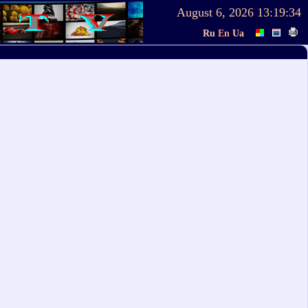
August 6, 2026
13:19:34
Ru
En
Ua