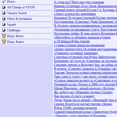
Draws
А судьи кто? Матч рассудят словенцы
Капитан «Спартака» Егор Титов: Ковалевски не
All Champs at VOON
Главный тренер сборной России Гус Хиддинк: 
Vacancy Search
«Аякс» остался без защитников
Наскоком! В столице Северной Осетии уверен
Offers & Invitations
Полузащитник «Спартака» Денис Бояринцев: «С
Squads
В «Сельте» решили познакомиться с московски
Договорняк по-итальянски: Спрут. Представл
Challenges
На крыльях любви. В день святого Валентина ф
Игры: Козёл
«Мидлсбро» и «Норвич» вырвали путевки
в 1/8 финала Кубка Англии
Игры: Кинга
Сухина и Гончар пошли на повышение
«Зенит» интересуется 19-летним полузащитни
«Ганновер» подпишет защитника
Стартовал групповой этап Кубка Либертадорес
Бояринцев: об уходе из «Спартака» не задумы
Сарсания: интерес к Колодину был, но сейчас о
В четверг «Спартак» окажется в Лужниках уже
Амелия: Черчесов оставил приятное впечатлен
Гьян: ключ к успеху у нас прост: слушай своего
«Сельта» приехала на матч со «Спартаком» в со
Основной состав «Челси» в 2008 году посетит 
Милан Мандарич - новый владелец «Лестера»
Жо: победу над «Маккаби» подарю Газзаеву
Как послать «Сельту» в нокаут
Дидье Дешам после ничьей с «Виченцей» был в
Симоне Перотта не сыграет против «Лиона»
Кубок УЕФА: весенние надежды
Главной трансферной целью «Ливерпуля» буде
«Ливорно» хочет приобрести Воронина