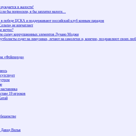
 нуждается в жалости!
Если бы попросили, я бы заплатил налоги…
ы в победе ЦСКА и поддерживают российский клуб конным парадом
ельта» не впечатляет
м метро?
яем схему коррупционных элементов Лучано Моджи
утболисты ездят на лимузинах, летают на самолетах и, конечно, поздравляют своих л
ком «Фейенорда»
ваюсь
тсутствует
 утром
ие
 наставника
ставе 19 игроков
Китай
 бешенстве
т Давид Вилья