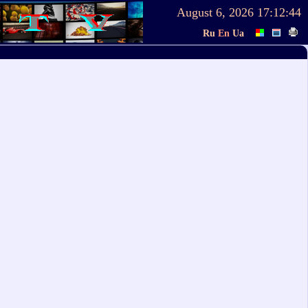
August 6, 2026
17:12:44
Ru
En
Ua