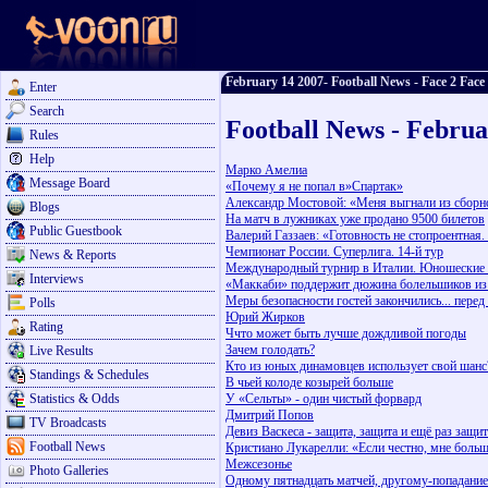
February 14 2007- Football News - Face 2 Face
Enter
Search
Football News - Februa
Rules
Help
Марко Амелиа
Message Board
«Почему я не попал в»Спартак»
Александр Мостовой: «Меня выгнали из сборно
Blogs
На матч в лужниках уже продано 9500 билетов
Public Guestbook
Валерий Газзаев: «Готовность не стопроентная
Чемпионат России. Суперлига. 14-й тур
News & Reports
Международный турнир в Италии. Юношеские сб
Interviews
«Маккаби» поддержит дюжина болельшиков из
Меры безопасности гостей закончились... пере
Polls
Юрий Жирков
Rating
Ччто может быть лучше дождливой погоды
Зачем голодать?
Live Results
Кто из юных динамовцев использует свой шанс
Standings & Schedules
В чьей колоде козырей больше
Statistics & Odds
У «Сельты» - один чистый форвард
Дмитрий Попов
TV Broadcasts
Девиз Васкеса - защита, защита и ещё раз защит
Football News
Кристиано Лукарелли: «Если честно, мне боль
Межсезонье
Photo Galleries
Одному пятнадцать матчей, другому-попадание