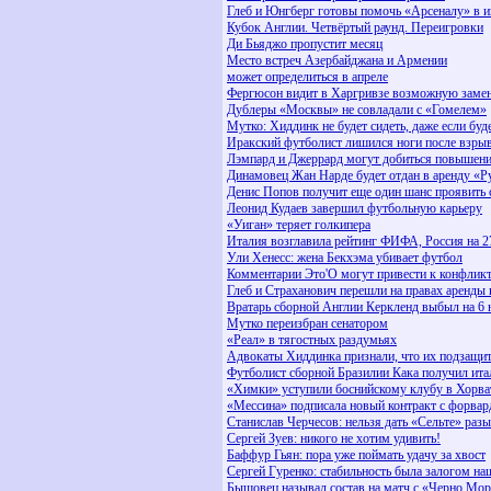
Глеб и Юнгберг готовы помочь «Арсеналу» в и
Кубок Англии. Четвёртый раунд. Переигровки
Ди Бьяджо пропустит месяц
Место встреч Азербайджана и Армении
может определиться в апреле
Фергюсон видит в Харгривзе возможную заме
Дублеры «Москвы» не совладали с «Гомелем»
Мутко: Хиддинк не будет сидеть, даже если буд
Иракский футболист лишился ноги после взрыв
Лэмпард и Джеррард могут добиться повышени
Динамовец Жан Нарде будет отдан в аренду «Р
Денис Попов получит еще один шанс проявить 
Леонид Кудаев завершил футбольную карьеру
«Уиган» теряет голкипера
Италия возглавила рейтинг ФИФА, Россия на 2
Ули Хенесс: жена Бекхэма убивает футбол
Комментарии Это'О могут привести к конфликт
Глеб и Страханович перешли на правах аренды 
Вратарь сборной Англии Керкленд выбыл на 6 
Мутко переизбран сенатором
«Реал» в тягостных раздумьях
Адвокаты Хиддинка признали, что их подзащит
Футболист сборной Бразилии Кака получил ита
«Химки» уступили боснийскому клубу в Хорва
«Мессина» подписала новый контракт с форва
Станислав Черчесов: нельзя дать «Сельте» разы
Сергей Зуев: никого не хотим удивить!
Баффур Гьян: пора уже поймать удачу за хвост
Сергей Гуренко: стабильность была залогом на
Бышовец называл состав на матч с «Черно Мор