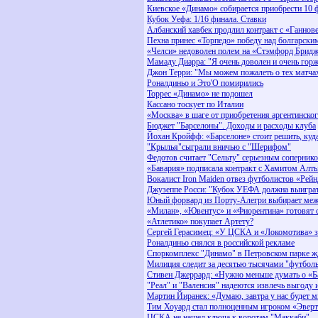
Киевское «Динамо» собирается приобрести 10 
Кубок Уефа: 1/16 финала. Ставки
Албанский хавбек продлил контракт с «Ганнов
Пехна принес «Торпедо» победу над болгарски
«Челси» недоволен полем на «Стэмфорд Брид
Мамаду Диарра: "Я очень доволен и очень горж
Джон Терри: "Мы можем пожалеть о тех матча
Роналдиньо и Это'О помирились
Торрес «Динамо» не подошел
Кассано тоскует по Италии
«Москва» в шаге от приобретения аргентинско
Бюджет "Барселоны". Доходы и расходы клуба
Йохан Кройфф: «Барселоне» стоит решить, куда
"Крылья"сыграли вничью с "Шерифом"
Федотов считает "Сельту" серьезным соперник
«Бавария» подписала контракт с Хамитом Алт
Вокалист Iron Maiden отвез футболистов «Рей
Джузеппе Росси: "Кубок УЕФА должна выигра
Юный форвард из Порту-Алегри выбирает меж
«Милан», «Ювентус» и «Фиорентина» готовят 
«Атлетико» покупает Артету?
Сергей Герасимец: «У ЦСКА и «Локомотива» за
Роналдиньо снялся в российской рекламе
Споркомплекс "Динамо" в Петровском парке ж
Милиция следит за десятью тысячами "футбол
Стивен Джеррард: «Нужно меньше думать о «Б
"Реал" и "Валенсия" надеются извлечь выгоду 
Мартин Йиранек: «Думаю, завтра у нас будет 
Тим Хоуард стал полноценным игроком «Эвер
ЦСКА не нашел ключа к воротам "Маккаби"