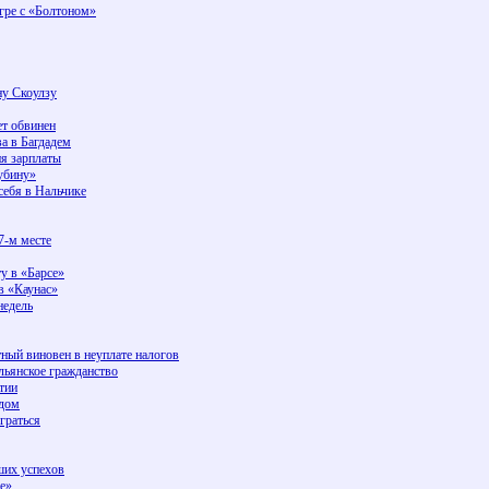
гре с «Болтоном»
ну Скоулзу
ет обвинен
а в Багдадем
я зарплаты
убину»
себя в Нальчике
7-м месте
у в «Барсе»
в «Каунас»
недель
ный виновен в неуплате налогов
льянское гражданство
тии
рдом
граться
ших успехов
е»