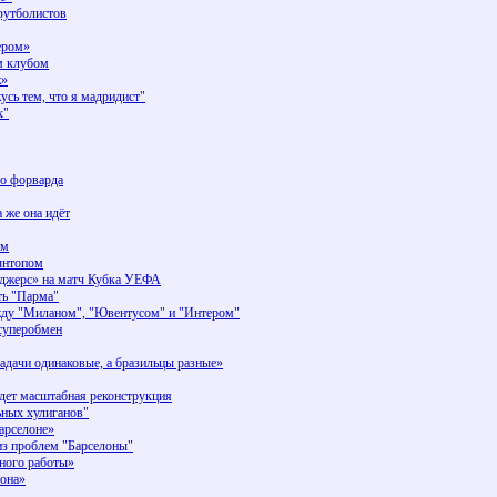
футболистов
ером»
м клубом
ж»
усь тем, что я мадридист"
х"
го форварда
 же она идёт
ом
ынтопом
нджерс» на матч Кубка УЕФА
ть "Парма"
ду "Миланом", "Ювентусом" и "Интером"
суперобмен
дачи одинаковые, а бразильцы разные»
дет масштабная реконструкция
ьных хулиганов"
арселоне»
из проблем "Барселоны"
много работы»
тона»