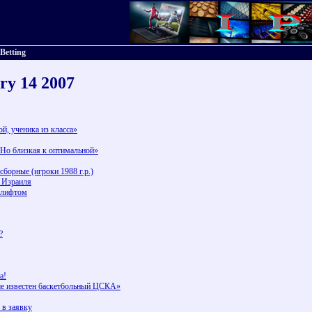
 Betting
ry 14 2007
й, ученика из класса»
. Но близкая к оптимальной»
орные (игроки 1988 г.р.)
 Израиля
д лифтом
?
а!
ше известен баскетбольный ЦСКА»
 в заявку