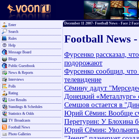
December 11 2007- Football News - Face 2 Face
Enter
Search
Football News 
Rules
Help
Message Board
Фурсенко рассказал, чт
Blogs
подорожают
Public Guestbook
Фурсенко сообщил, что 
News & Reports
телевидение
Interviews
Сёмину дадут "Мерседес
Polls
Rating
Донецкий «Металлург» о
Live Results
Семшов остается в "Ди
Standings & Schedules
Юрий Сёмин: Вообще счи
Statistics & Odds
Перетурин: У Блохина б
TV Broadcasts
Football News
Юрий Сёмин: Увольнять 
Photo Galleries
"Зенит" планирует созд