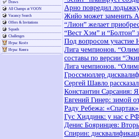
Draws
Арно повредил лодыжк
All Champs at VOON
Жийо может заменить А
Vacancy Search
Offers & Invitations
“Лион” желает приобре
Squads
“Вест Хэм” и “Болтон” 
Challenges
Под вопросом участие Н
Игры: Козёл
Лига чемпионов. “Олим
Игры: Кинга
составы по версии “Эки
Лига чемпионов. “Олим
Гроссмюллер дисквалиф
Сергей Шавло рассказал
Константин Сарсания: Я
Евгений Гинер: зимой от
Раду Ребежа: «Спартак»
Гус Хиддинк: у нас с Р
Денис Бояринцев: Вторы
Спирин: дисквалификаци