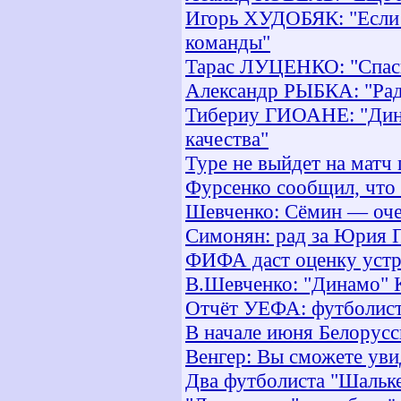
Игорь ХУДОБЯК: "Если К
команды"
Тарас ЛУЦЕНКО: "Спаси
Александр РЫБКА: "Рад
Тибериу ГИОАНЕ: "Дина
качества"
Туре не выйдет на матч
Фурсенко сообщил, что
Шевченко: Сёмин — оче
Симонян: рад за Юрия 
ФИФА даст оценку устр
В.Шевченко: "Динамо" К
Отчёт УЕФА: футболист
В начале июня Белорусс
Венгер: Вы сможете уви
Два футболиста "Шальке