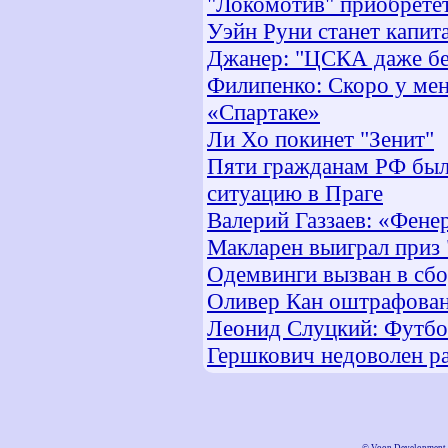
"Локомотив" приобретёт
Уэйн Руни станет капит
Джанер: "ЦСКА даже бе
Филипенко: Скоро у мен
«Спартаке»
Ли Хо покинет "Зенит"
Пяти гражданам РФ были
ситуацию в Праге
Валерий Газзаев: «Фене
Макларен выиграл приз 
Одемвинги вызван в сб
Оливер Кан оштрафован
Леонид Слуцкий: Футбо
Гершкович недоволен р