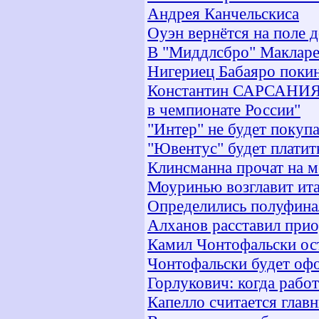
Андрея Канчельскиса
Оуэн вернётся на поле 
В "Миддлсбро" Макларе
Нигериец Бабаяро поки
Константин САРСАНИЯ: 
в чемпионате России"
"Интер" не будет покупа
"Ювентус" будет платит
Клинсманна прочат на м
Моуринью возглавит ита
Определились полуфина
Алханов расставил прио
Камил Чонтофальски ост
Чонтофальски будет оф
Горлукович: когда работ
Капелло считается глав