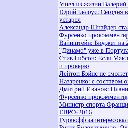
Ушел из жизни Валерий
Юрий Белоус: Сегодня в
устарел
Александр Шнайдер ста
Фурсенко прокомментир
Вайнштейн: Бюджет на 2
"Динамо" уже в Португ
Стив Гибсон: Если Макла
и проверю
Лейтон Бэйнс не сможет
Назаренко: с составом 
Дмитрий Иванов: Плани
Фурсенко прокомментир
Министр спорта Франции
ЕВРО-2016
Гуркюфф заинтересовал 
Ринат Билялетдинов: Од