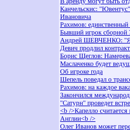
В аренду могут быть от
Канчельскис: "Ювентус"
Ивановича
Рахимов: единственный
Бывший игрок сборной 
Андрей ШЕВЧЕНКО: "Я с
Девич продлил контракт
Борис Щеглов: Намерев
Маслаченко будет ведущ
Об игроке года
Шепель поведал о тран
Рахимов: на каждое вака
Закончился международ
"Сатурн" проведет встр
<b />Капелло считается
Англии<b />
Олег Иванов может пере