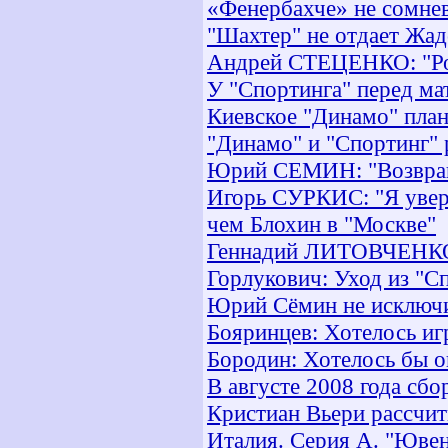
«Фенербахче» не сомне
"Шахтер" не отдает Жад
Андрей СТЕЦЕНКО: "Рот
У "Спортинга" перед ма
Киевское "Динамо" план
"Динамо" и "Спортинг" 
Юрий СЕМИН: "Возвращ
Игорь СУРКИС: "Я увере
чем Блохин в "Москве"
Геннадий ЛИТОВЧЕНКО: 
Горлукович: Уход из "С
Юрий Сёмин не исключи
Бояринцев: Хотелось иг
Бородин: Хотелось бы о
В августе 2008 года сбо
Кристиан Вьери рассчит
Италия. Серия А. "Ювен