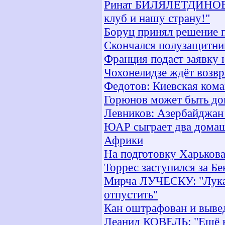
Ринат БИЛЯЛЕТДИНОВ: "
клуб и нашу страну!"
Боруц принял решение 
Скончался полузащитни
Франция подаст заявку 
Чохонелидзе ждёт возвр
Федотов: Киевская кома
Горюнов может быть до
Левников: Азербайджан 
ЮАР сыграет два домаш
Африки
На подготовку Харькова
Торрес заступился за Бе
Мирча ЛУЧЕСКУ: "Лукар
отпустить"
Кан оштрафован и вывед
Леанид КОВЕЛЬ: "Ещё не