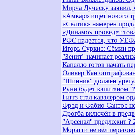
Мирча Луческу заявил, 
«Амкар» ищет нового т
«Селтик» намерен продл
«Динамо» проведет тов
РФС надеется, что УЕФ
Игорь Суркис: Сёмин пр
"Зенит" начинает реали
Капелло готов начать п
Оливер Кан оштрафова
"Шинник" должен урегу
Руни будет капитаном "
Гиггз стал кавалером о
Фред и Фабио Сантос не
Дрогба включён в предв
"Арсенал" предложит ? 
Моратти не вёл перегов