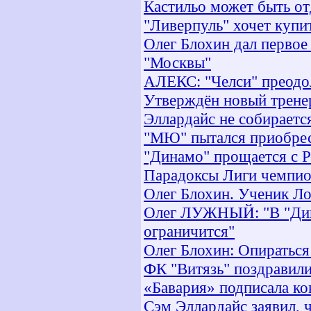
Кастильо может быть от
"Ливерпуль" хочет купи
Олег Блохин дал первое
"Москвы"
АЛЕКС: "Челси" преодо
Утверждён новый трене
Эллардайс не собираетс
"МЮ" пытался приобрес
"Динамо" прощается с 
Парадоксы Лиги чемпи
Олег Блохин. Ученик Л
Олег ЛУЖНЫЙ: "В "Дин
ограничится"
Олег Блохин: Опираться
ФК "Витязь" поздравили
«Бавария» подписала ко
Сэм Эллардайс заявил, 