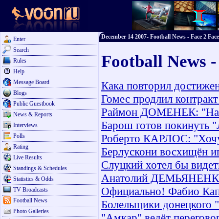
December 14 2007- Football News - Face 2 Face
Enter
Search
Football News 
Rules
Help
Message Board
Кака повторил достиже
Blogs
Гомес продлил контрак
Public Guestbook
Раймон ДОМЕНЕК: "Назн
News & Reports
Барош готов покинуть 
Interviews
Роберто КАРЛОС: "Хочу
Polls
Rating
Берлускони восхищён и
Live Results
Слуцкий хотел бы видет
Standings & Schedules
Анатолий ДЕМЬЯНЕНКО:
Statistics & Odds
Официально! Фабио Кап
TV Broadcasts
Football News
Болельщики донецкого 
Photo Galleries
"Амкар" ведёт перегов