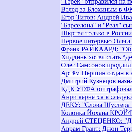
"Терек" отправился на 
Вслед за Блохиным в ФК
Егор Титов: Андрей Ив
"Барселона" и "Реал" сы
Шкртел только в России
Первое интервью Олега 
Франк РАЙКААРД: "Об у
Хиддинк хотел стать “
Олег Самсонов продлил 
Артём Першин отдан в 
Дмитрий Кузнецов назн
КДК УЕФА оштрафовал 
Анри вернется в следу
ДЕКУ: "Слова Шустера 
Колонка Йохана КРОЙФФ
Андрей СТЕЦЕНКО: "Дне
Аврам Грант: Джон Терр