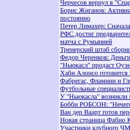
Черчесов вернул в "Спа
Борис Жиганов: Активн
постоянно
Петер Лимахер: Сначала
РФС достиг предварите
матча с Румынией
Тренерский штаб сборно
Федор Черенков: Деньги
"Ньюкасл" продаст Оуэн
Хаби Алонсо готовится
Фабрегас, Фламини и Гл
Футбольные специалист
У "Ньюкасла" возникли
Бобби РОБСОН: "Нечего
Ван дер Ваарт готов пе
Новая страница Фабио 
Участники клубного ЧМ