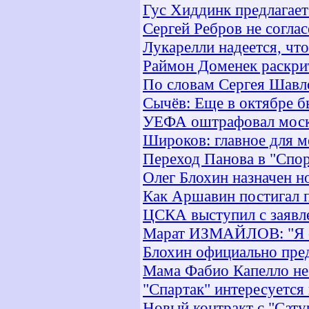
Гус Хиддинк предлагает
Сергей Ребров не согла
Лукарелли надеется, что
Раймон Доменек раскри
По словам Сергея Шавло
Сычёв: Еще в октябре бы
УЕФА оштрафовал моско
Широков: главное для м
Переход Панова в "Спо
Олег Блохин назначен 
Как Аршавин постигал 
ЦСКА выступил с заявл
Марат ИЗМАЙЛОВ: "Я о
Блохин официально пред
Мама Фабио Капелло не
"Спартак" интересуется
Новый контракт с "Сат