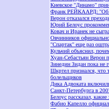
Киевское "Динамо" прин
Франк РЕЙКААРД: "Об у
Верон отказался преход
Юрий Белоус прокоммен
Ковач и Иранек не сыгр
Овчинников официально 
"Спартак" еще раз ошт
Кульчий объяснил, поче
Хуан-Себастьян Верон 
Зинедин Зидан пока не г
Шкртел признался, что 
болельщиков
Дика Адвоката включил
Санкт-Петербурга в 200
Белоус рассказал, какие
Фабио Капелло официал