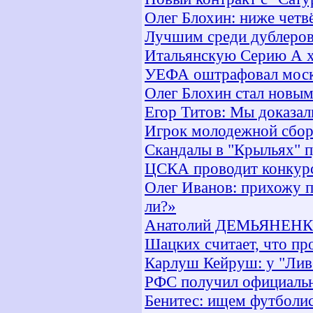
Олег Блохин: ниже четв
Лучшим среди дублеров
Итальянскую Серию А х
УЕФА оштрафовал моско
Олег Блохин стал новы
Егор Титов: Мы доказали
Игрок молодежной сбор
Скандалы в "Крыльях" 
ЦСКА проводит конкур
Олег Иванов: прихожу по
ли?»
Анатолий ДЕМЬЯНЕНКО: 
Шацких считает, что пр
Карлуш Кейруш: у "Лив
РФС получил официальн
Бенитес: ищем футболи