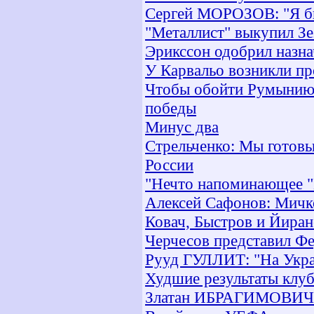
Сергей МОРОЗОВ: "Я бы
"Металлист" выкупил Зе
Эрикссон одобрил назн
У Карвальо возникли пр
Чтобы обойти Румынию 
победы
Минус два
Стрельченко: Мы готовы
России
"Нечто напоминающее 
Алексей Сафонов: Мичк
Ковач, Быстров и Йиран
Черчесов представил Ф
Рууд ГУЛЛИТ: "На Укра
Худшие результаты клу
Златан ИБРАГИМОВИЧ: 