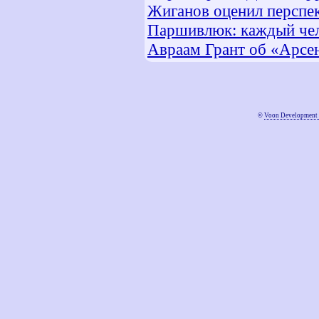
Жиганов оценил перспе
Паршивлюк: каждый чело
Авраам Грант об «Арсен
©
Voon Development