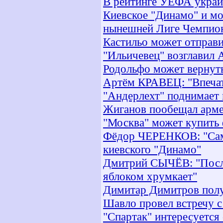
В рейтинге УЕФА украи
Киевское "Динамо" и м
нынешней Лиге Чемпио
Кастильо может отправи
"Ильичевец" возглавил
Родольфо может вернут
Артём КРАВЕЦ: "Впечат
"Андерлехт" поднимает 
Жиганов пообещал арм
"Москва" может купить
Фёдор ЧЕРЕНКОВ: "Самы
киевского "Динамо"
Дмитрий СЫЧЁВ: "После
яблоком хрумкает"
Димитар Димитров полу
Шавло провел встречу с
"Спартак" интересуетс