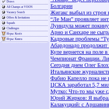
Draws
Болгарии
All Champs at VOON
Жигакс выбыл из строя 
Vacancy Search
Offers & Invitations
“Ле Ман” проявляет инт
Squads
Луиндула может покин
Challenges
Арно и Санхаре не сыгр
Игры: Козёл
Кадровые проблемы “Ту
Игры: Кинга
Абардонадо продолжит 
Купе вернется на поле в 
Чемпионат Франции. Лиг
Сегодня днем Олег Блох
Итальянские журналисты
Фабио Капелло пока не 
ЦСКА заработал 5,7 мил
Мутко: Что-то мы уже с
Юрий Жирков: Я выбра
Калакуцкий: с Аршавин