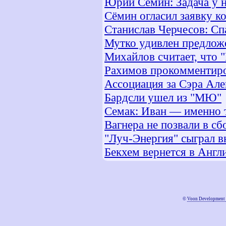
Юрий Семин: Задача у н
Сёмин огласил заявку к
Станислав Черчесов: Сп
Мутко удивлен предлож
Михайлов считает, что 
Рахимов прокомментиро
Ассоциация за Сэра Але
Бардсли ушел из "МЮ"
Семак: Иван — именно 
Вагнера не позвали в с
"Луч-Энергия" сыграл в
Бекхем вернется в Англ
©
Voon Development