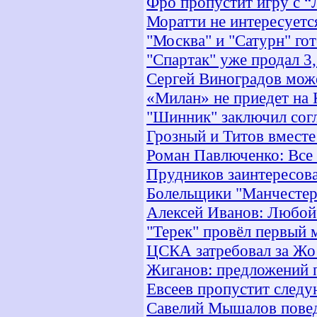
Фро пропустит игру с 
Моратти не интересует
"Москва" и "Сатурн" го
"Спартак" уже продал 3
Сергей Виноградов може
«Милан» не приедет на
"Шинник" заключил сог
Грозный и Титов вместе
Роман Павлюченко: Все
Прудников заинтересова
Болельщики "Манчестер
Алексей Иванов: Любой
"Терек" провёл первый 
ЦСКА затребовал за Жо
Жиганов: предложений 
Евсеев пропустит след
Савелий Мышалов повед