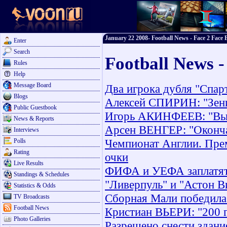
January 22 2008- Football News - Face 2 Face 
Enter
Search
Football News -
Rules
Help
Message Board
Два игрока дубля "Спар
Blogs
Алексей СПИРИН: "Зенит
Public Guestbook
Игорь АКИНФЕЕВ: "Выиг
News & Reports
Арсен ВЕНГЕР: "Оконча
Interviews
Чемпионат Англии. Прем
Polls
Rating
очки
Live Results
ФИФА и УЕФА заплатят 
Standings & Schedules
"Ливерпуль" и "Астон В
Statistics & Odds
Сборная Мали победила
TV Broadcasts
Football News
Кристиан ВЬЕРИ: "200 
Photo Galleries
Разрешено снести здан