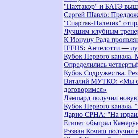
"Пахтакор" и БАТЭ выш
Сергей Шавло: Предлож
"Спартак-Нальчик" отпр
Лучшим клубным тренер
К Ионуцу Рада проявля
IFFHS: Анчелотти — лу
Кубок Первого канала. 
Определились четверть
Кубок Содружества. Рез
Виталий МУТКО: «Мы от
договоримся»
Лэмпард получил новую
Кубок Первого канала. 
Дарио СРНА: "На израи
Египет обыграл Камеру
Рэзван Кочиш получил 