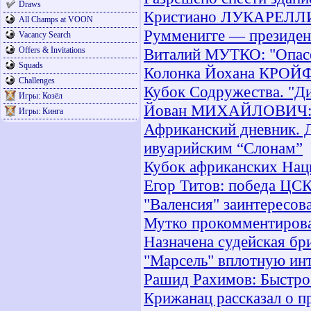
Draws
Кристиано ЛУКАРЕЛЛИ: 
All Champs at VOON
Румменигге — президен
Vacancy Search
Offers & Invitations
Виталий МУТКО: "Опасе
Squads
Колонка Йохана КРОЙФФ
Challenges
Кубок Содружества. "Ди
Игры: Козёл
Йован МИХАЙЛОВИЧ: "Д
Игры: Кинга
Африканский дневник. Д
ивуарийским “Слонам”
Кубок африканских Наци
Егор Титов: победа ЦСК
"Валенсия" заинтересо
Мутко прокомментирова
Назначена судейская бр
"Марсель" вплотную ин
Рашид Рахимов: Быстро 
Крижанац рассказал о 