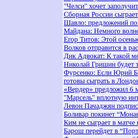
"Челси" хочет заполучи
Сборная России сыграет
Шавло: предложений по
Майдана: Немного волно
Егор Титов: Этой осень
Волков отправится в ра
Дик Адвокат: К такой ме
Николай Гришин будет т
Фурсенко: Если Юрий Б
готовы сыграть в Лондо
«Вердер» предложил 6 м
"Марсель" вплотную ин
Левон Пачаджян подпис
Боливар покинет “Мона
Ким не сыграет в матче
Барош перейдет в “Пор