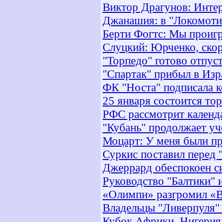
Виктор Драгунов: Интер
Джанашия: в "Локомотив
Берти Фогтс: Мы проиг
Слуцкий: Юрченко, скоре
"Торпедо" готово отпус
"Спартак" прибыл в Изр
ФК "Носта" подписала 
25 января состоится то
РФС рассмотрит календа
"Кубань" продолжает у
Моцарт: У меня были п
Суркис поставил перед 
Джеррард обеспокоен с
Руководство "Балтики" 
«Олимпи» разгромил «В
Владельцы "Ливерпуля" 
Кубок Африки. Нигерия 