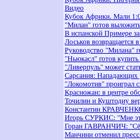
Видео
Кубок Африки. Мали 1:0
"Милан" готов выложить
В испанской Примере заб
Лоськов возвращается 
Руководство "Милана" г
"Ньюкасл" готов купить
"Ливерпуль" может стат
Сарсания: Нападающих у
"Локомотив" проиграл 
Красножан: в центре об
Точилин и Куштодиу вер
Константин КРАВЧЕНКО:
Игорь СУРКИС: "Мне эт
Горан ГАВРАНЧИЧ: "Сё
Манчини отменил прес