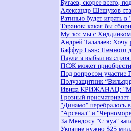
Бугаев, скорее всего, п
Александр Шешуков ста
Ратинью будет играть в 
Таранов: какая бы сборн
Мутко: мы с Хиддинком
Андрей Талалаев: Хочу 
Баффур Гьян: Немного 
Паулета выбыл из строя
ПСЖ может приобрести 
Под вопросом участие 
Полузащитник “Вильярр
Ивица КРИЖАНАЦ: "Мне
Грозный присматривает 
"Динамо" перебралось в
"Арсенал" и "Черноморе
За Мендосу "Стяуа" зап
Украине нужно $25 мил