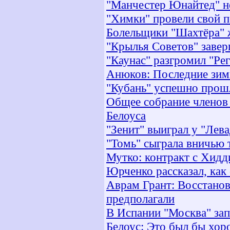
"Манчестер Юнайтед" н
"Химки" провели свой 
Болельщики "Шахтёра" 
"Крылья Советов" заве
"Каунас" разгромил "Рег
Анюков: Последние зимы
"Кубань" успешно прош
Общее собрание членов
Белоуса
"Зенит" выиграл у "Лев
"Томь" сыграла вничью 
Мутко: контракт с Хидд
Юрченко рассказал, как 
Аврам Грант: Восстанов
предполагали
В Испании "Москва" зап
Белоус: Это был бы хо