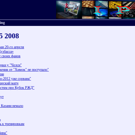
ting
15 2008
ан 20-го апреля
Кузбасса»
е своих фанов
очки у "Челси"
ния от "Химок" не поступало"
сии
-2012 уже сорвана"
щеский матч
остям про Кубок РЖД"
жут
в Казани немало
ь
ь к тренировкам
бина"