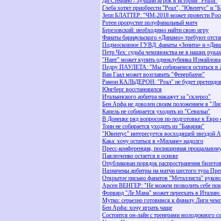
Ди Стефано - лучший игрок в истории "Реала"
Глеба хотят приобрести "Реал", "Ювентус" и "Б
Зепп БЛАТТЕР: "ЧМ-2018 может провести Рос
Ротен пропустит полуфинальный матч
Березовский: необходимо найти свою игру
Фанаты барнаульского «Динамо» требуют отста
Подмосковное ГУВД: фанаты «Зенита» и «Дин
Петр Чех: судьба чемпионства не в наших рука
"Нант" может купить одноклубника Измайлова
Педру ПАУЛЕТА: "Мы собираемся остаться в 
Ван Гаал может возглавить "Фенербахче"
Рамон КАЛЬДЕРОН: "Реал" не будет претендов
Юнгберг восстановился
Итальянского арбитра накажут за "склероз"
Бен Арфа не доволен своим положением в "Ли
Капель не собирается уходить из "Севильи"
В Донецке ряд вопросов по подготовке к Евро 
Тони не собирается уходить из "Баварии"
"Ювентус" интересуется восходящей звездой 
Кака: хочу остаться в «Милане» надолго
Пресс-конференция, посвященная прощальному 
Павлюченко остается в основе
Опубликован порядок распространения билето
Назначены арбитры на матчи шестого тура Пр
Открытое письмо фанатов "Металлиста" руков
Арсен ВЕНГЕР: "Не можем позволить себе пок
Форвард "Ле Мана" может переехать в Италию
Мутко: серьезно готовимся к финалу Лиги чем
Бен Арфа: хочу играть чаще
Состоится он-лайн с тренерами молодежного 