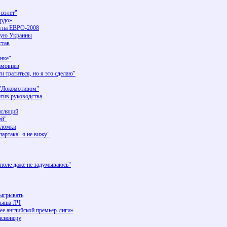
взлет"
ердо»
а на ЕВРО-2008
рную Украины
став
нке"
амовцев
тратиться, но я это сделаю"
 "Локомотивом"
тив руководства
нсляций
ей"
Сломки
партака" я не вижу"
поле даже не задумываюсь"
быгрывать
грыша ЛЧ
е английской премьер-лиги»
нсионеру