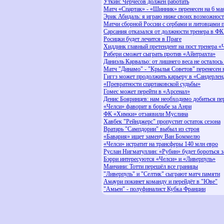
Уткин: Черчесов должен работать
Матч «Спартак» - «Шинник» перенесен на 6 ма
Эрик Абидаль: я играю ниже своих возможност
Матчи сборной России с сербами и литовцами 
Сарсания отказался от должности тренера в Ф
Росицки будет лечится в Праге
Хиддинк главный претендент на пост тренера «
Рибери сможет сыграть против «Айнтрахта»
Даниэль Карвальо: от лишнего веса не осталось 
Матч "Динамо" - "Крылья Советов" перенесен 
Гиггз может продолжить карьеру в «Сандерлен
«Превратности спартаковской судьбы»
Гомес может перейти в «Арсенал»
Денис Бояринцев: нам необходимо добиться пе
«Челси» фаворит в борьбе за Анри
ФК «Химки» отзаявили Муслина
Хавбек "Рейнджерс" пропустит остаток сезона
Вратарь "Сампдории" выбыл из строя
«Бавария» ищет замену Ван Боммелю
«Челси» истратит на трансферы 140 млн евро
Руслан Нигматуллин: «Рубин» будет бороться з
Бэрри интересуются «Челси» и «Ливерпуль»
Манчини: Тотти перешёл все границы
"Ливерпуль" и "Селтик" сыграют матч памяти
Амаури покинет команду и перейдёт в "Юве"
"Амьен" - полуфиналист Кубка Франции