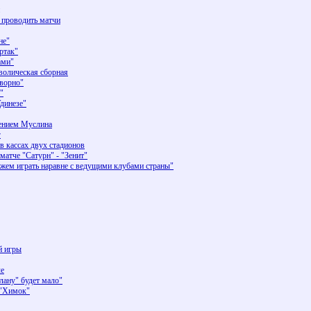
 проводить матчи
не"
ртак"
ами"
волическая сборная
ворно"
"
Удинезе"
нением Муслина
г
 кассах двух стадионов
матче "Сатурн" - "Зенит"
ожем играть наравне с ведущими клубами страны"
й игры
ле
ану" будет мало"
 "Химок"