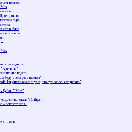
ватает настроя
 УЕФА
чемпионате
 с Прохоровым
 шестого тура
яснения
и ловле блох
терском клубе
итья
гры
 УЕФА
нить гражданство…"
у "Арсенала"
ейшие две недели"
 я буду очень разочарован"
й Никулин поскользнулся, прогуливаюсь ежедневно"
ть Кубок УЕФА"
мы должны стать "убийцами"
на покажет себя"
ень важен