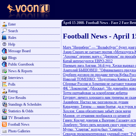
April 15 2008- Football News - Face 2 Face Bet
Enter
Search
Football News - April 
Rules
Help
Матч "Нюрнберг" — "Вольфсбург" будет доигр
Message Board
Амир Спахич не сыграет против «Металлурга-
"Арсенал" перенес матч с "Днепром" по просьб
Blogs
Китай интересуются ЕВРО-2012
Public Guestbook
Премьер лига Англии. 34-й тур. Хески вырвал 
Анатолий БЫШОВЕЦ: "Официального предложе
News & Reports
Одобрен договор по продаже титула Кубка Рос
Interviews
Николай ТОМЕНКО: "Подготовка Киева к Евро
Сборные России и Армении не сыграют товари
Polls
ФК "Локомотив" (Москва): "Не доверяйте нов
Rating
Тотти оштрафован за оскорбление арбитра
Епуряну: ничего хорошего нам тренеры не ска
Live Results
Акинфеев: Настал час разговора по душам
Standings & Schedules
Карадениз: Татары — наши братья, да и турок 
Statistics & Odds
Хохлов: Саша обязательно забьёт свои мячи
Мазнов: от отчаяния пообщался со штангой
TV Broadcasts
Гинер: Кредит доверия к Валерию Газзаеву ест
Football News
Ломбертс: Через пять месяцев смогу приступит
Мутко: "Спартак" всегда был "Спартак"
Photo Galleries
Севидов прокомментировал удачный старт "Ру