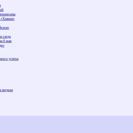
я
ей
перенесены
К «Химки»
Челси»
и следа
на 6 мая
де»
рвого успеха
а медали