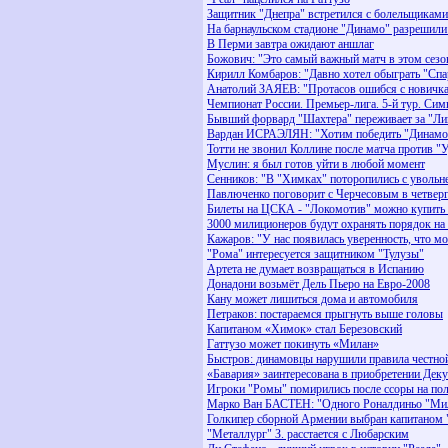
Защитник "Днепра" встретился с болельщиками
На барнаульском стадионе "Динамо" разрешили
В Перми завтра ожидают аншлаг
Божович: "Это самый важный матч в этом сезо
Кирилл Комбаров: "Давно хотел обыграть "Спа
Анатолий ЗАЯЕВ: "Протасов ошибся с новичк
Чемпионат России. Премьер-лига. 5-й тур. Сим
Бывший форвард "Шахтера" переживает за "Ли
Вардан ИСРАЭЛЯН: "Хотим победить "Динамо
Тотти не звонил Коллине после матча против "
Муслин: я был готов уйти в любой момент
Сенников: "В "Химках" поторопились с уволь
Павлюченко поговорит с Черчесовым в четвер
Билеты на ЦСКА - "Локомотив" можно купить в
3000 милиционеров будут охранять порядок на 
Кажаров: "У нас появилась уверенность, что м
"Рома" интересуется защитником "Тулузы"
Артета не думает возвращаться в Испанию
Донадони возьмёт Дель Пьеро на Евро-2008
Кану может лишиться дома и автомобиля
Петраков: постараемся прыгнуть выше головы
Капитаном «Химок» стал Березовский
Гаттузо может покинуть «Милан»
Быстров: динамовцы нарушили правила честно
«Бавария» заинтересована в приобретении Деку
Игроки "Ромы" помирились после ссоры на по
Марко Ван БАСТЕН: "Одного Роналдиньо "Мил
Голкипер сборной Армении выбран капитаном
"Металлург" З. расстается с Любарским