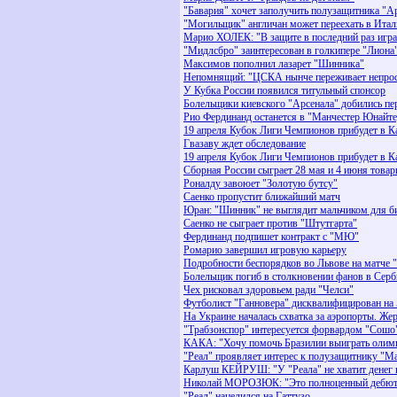
"Бавария" хочет заполучить полузащитника "А
"Могильщик" англичан может переехать в Ита
Марио ХОЛЕК: "В защите в последний раз играл
"Мидлсбро" заинтересован в голкипере "Лиона
Максимов пополнил лазарет "Шинника"
Непомнящий: "ЦСКА нынче переживает непрос
У Кубка России появился титульный спонсор
Болельщики киевского "Арсенала" добились пе
Рио Фердинанд останется в "Манчестер Юнайте
19 апреля Кубок Лиги Чемпионов прибудет в К
Гвазаву ждет обследование
19 апреля Кубок Лиги Чемпионов прибудет в К
Сборная России сыграет 28 мая и 4 июня това
Роналду завоюет "Золотую бутсу"
Саенко пропустит ближайший матч
Юран: "Шинник" не выглядит мальчиком для б
Саенко не сыграет против "Штутгарта"
Фердинанд подпишет контракт с "МЮ"
Ромарио завершил игровую карьеру
Подробности беспорядков во Львове на матче 
Болельщик погиб в столкновении фанов в Серб
Чех рисковал здоровьем ради "Челси"
Футболист "Ганновера" дисквалифицирован на 
На Украине началась схватка за аэропорты. Же
"Трабзонспор" интерeсуется форвардом "Сошо
КАКА: "Хочу помочь Бразилии выиграть олимп
"Реал" проявляет интерес к полузащитнику "М
Карлуш КЕЙРУШ: "У "Реала" не хватит денег 
Николай МОРОЗЮК: "Это полноценный дебют
"Реал" нацелился на Гаттузо