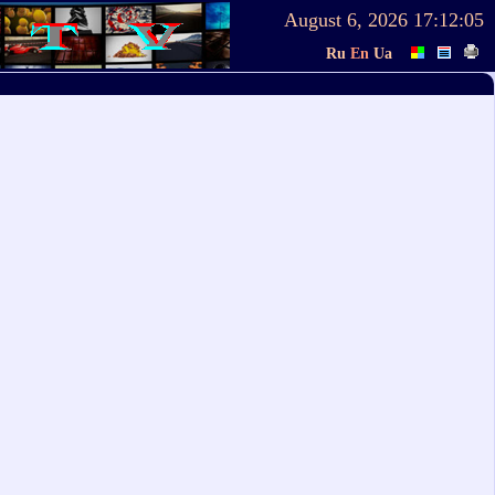
August 6, 2026
17:12:06
Ru
En
Ua