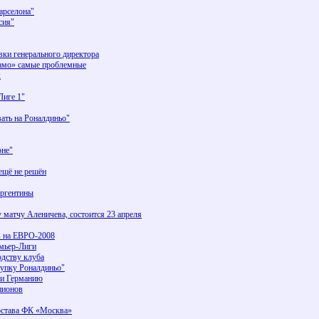
арселона"
сия"
вки генерального директора
амо» самые проблемные
х
Лиге 1"
ать на Роналдиньо"
оне"
ещё не решён
Аргентины
матчу Аленичева, состоится 23 апреля
в на ЕВРО-2008
емьер-Лиги
одству клуба
упку Роналдиньо"
 и Германию
пионов
состава ФК «Москва»