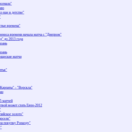
рсенала"
лию
 еще в детстве"
"
тые времена"
реноса времени начала матча с "Днепром"
д" до 2013 года
азань
азань
рищеские матчи
итья"
"Карпаты" - "Ворскла"
ии
5 матчей
ртвой может стать Евро-2012
"
ийское золото"
арселя"
на покупку Роналду"
"