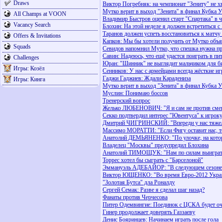
Draws
Виктор Погребняк: на чемпионат "Зениту" не х
Мутко верит в выход "Зенита" в финал Кубка
All Champs at VOON
Владимир Быстров оценил старт "Спартака" в 
Vacancy Search
Блохин: На этой неделе я должен встретиться
Таранов должен успеть восстановиться к матчу
Offers & Invitations
Капков: Мы бы хотели получить от Мутко объ
Squads
Севидов напомнил Мутко, что спешка нужна пр
Савин: Надеюсь, что ещё удастся поиграть в пи
Challenges
Юран: "Шинник" не выглядит мальчиком для б
Игры: Козёл
Сенников: У нас с армейцами всегда жёсткие и
Гаджи Гаджиев: Ждали Карадениза
Игры: Кинга
Мутко верит в выход "Зенита" в финал Кубка
Муслин: Понимаю боссов
Тренерский вопрос
Желько ЛЮБЕНОВИЧ: "Я и сам не против сме
Секко подтвердил интерес "Ювентуса" к игрок
Дмитрий ЧИГРИНСКИЙ: "Впереди у нас тяжел
Массимо МОРАТТИ: "Если Фигу оставит нас, то
Анатолий ДЕМЬЯНЕНКО: "По улочке, на которо
Владелец "Москвы" предупредил Блохина
Анатолий ТИМОЩУК: "Нам по силам выигра
Торрес хотел бы сыграть c "Барселоной"
Эммануэль АДЕБАЙОР: "В следующем сезоне 
Виктор ЮЩЕНКО: "Во время Евро-2012 Украи
"Золотая Бутса" дла Роналду
Сергей Семак: Разве я сделал шаг назад?
Фанаты против Черчесова
Питер Одемвингие: Поединок с ЦСКА будет оч
Гинер продолжает доверять Газзаеву
Денис Бояринцев: Начинаем играть после гола