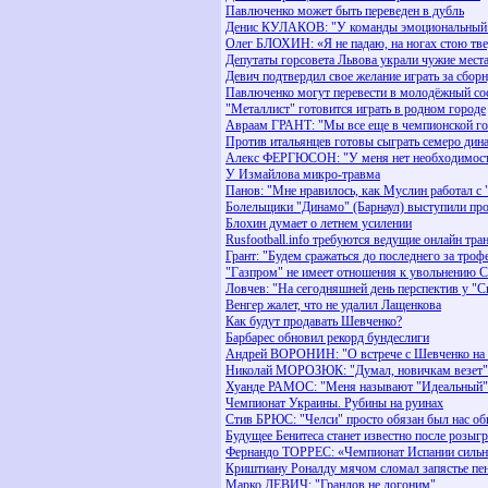
Павлюченко может быть переведен в дубль
Денис КУЛАКОВ: "У команды эмоциональный 
Олег БЛОХИН: «Я не падаю, на ногах стою тв
Депутаты горсовета Львова украли чужие мест
Девич подтвердил свое желание играть за сбо
Павлюченко могут перевести в молодёжный со
"Металлист" готовится играть в родном городе
Авраам ГРАНТ: "Мы все еще в чемпионской го
Против итальянцев готовы сыграть семеро дин
Алекс ФЕРГЮСОН: "У меня нет необходимости 
У Измайлова микро-травма
Панов: "Мне нравилось, как Муслин работал с
Болельщики "Динамо" (Барнаул) выступили про
Блохин думает о летнем усилении
Rusfootball.info требуются ведущие онлайн тра
Грант: "Будем сражаться до последнего за троф
"Газпром" не имеет отношения к увольнению 
Ловчев: "На сегодняшней день перспектив у "С
Венгер жалет, что не удалил Лащенкова
Как будут продавать Шевченко?
Барбарес обновил рекорд бундеслиги
Андрей ВОРОНИН: "О встрече с Шевченко на 
Николай МОРОЗЮК: "Думал, новичкам везет"
Хуанде РАМОС: "Меня называют "Идеальный"
Чемпионат Украины. Рубины на руинах
Стив БРЮС: "Челси" просто обязан был нас о
Будущее Бенитеса станет известно после розы
Фернандо ТОРРЕС: «Чемпионат Испании сильне
Криштиану Роналду мячом сломал запястье пе
Марко ДЕВИЧ: "Грандов не догоним"