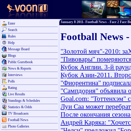
January 8 2011- Football News - Face 2 Face Be
Enter
Search
Football News -
Rules
Help
Message Board
"Золотой мяч"-2010: з
Blogs
"Пивовары" померяются
Public Guestbook
Кубок Англии. 3-й раунд
News & Reports
Кубок Азии-2011. Второ
Interviews
"Фиорентина" подписала
Polls
Rating
"Сампдория" объявила 
Live Results
Goal.com: "Тоттенхэм" 
Standings & Schedules
Луи Саа может перебрат
Statistics & Odds
После окончания сезона
TV Broadcasts
Football News
Андрей Каряка: "Хочется
Photo Galleries
"Челси" предложил "Бор