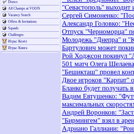
Draws
"Севастополь" выходит 
All Champs at VOON
Сергей Симоненко: "Пос
Vacancy Search
Offers & Invitations
Александр Головко: "Не
Squads
Отпуск "Черноморца" п
Challenges
Молодежь "Днепра" и "К
Игры: Козёл
Бартулович может поки
Игры: Кинга
Рой Ходжсон покинул "
501 матч Олега Шелаев
"Бешикташ" провел кон
Двое игроков "Карпат" 
Бланко будет получать в
Вадим Евтушенко: "Фут
максимальных скоростя
Андрей Воронков: "Заст
"Бирмингем" взял в аре
Адриано Галлиани: "Ро