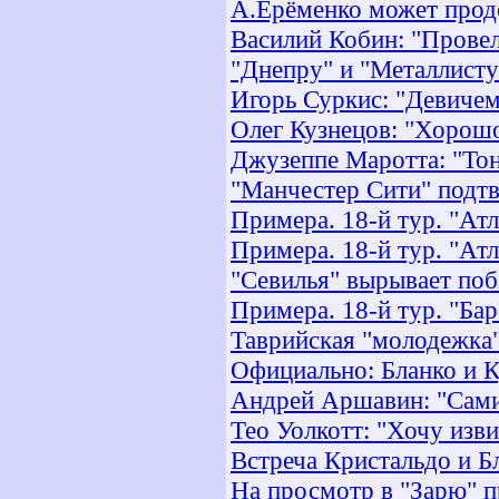
А.Ерёменко может продо
Василий Кобин: "Провел
"Днепру" и "Металлист
Игорь Суркис: "Девичем
Олег Кузнецов: "Хорошо
Джузеппе Маротта: "Тон
"Манчестер Сити" подт
Примера. 18-й тур. "Атл
Примера. 18-й тур. "Атл
"Севилья" вырывает по
Примера. 18-й тур. "Ба
Таврийская "молодежка"
Официально: Бланко и К
Андрей Аршавин: "Сами 
Тео Уолкотт: "Хочу изви
Встреча Кристальдо и Б
На просмотр в "Зарю" п