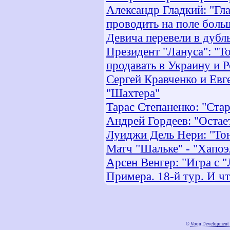
Александр Гладкий: "Гл
проводить на поле боль
Девича перевели в дубл
Президент "Лануса": "Т
продавать в Украину и 
Сергей Кравченко и Ев
"Шахтера"
Тарас Степаненко: "Ста
Андрей Гордеев: "Остае
Луиджи Дель Нери: "Тон
Матч "Шальке" - "Хапо
Арсен Венгер: "Игра с 
Примера. 18-й тур. И чт
©
Voon Development