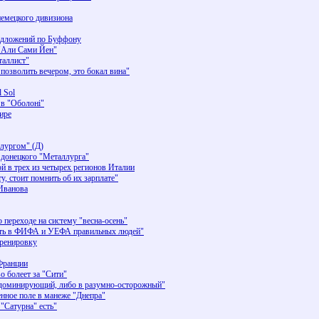
 немецкого дивизиона
редложений по Буффону
 "Али Сами Йен"
таллист"
позволить вечером, это бокал вина"
 Sol
 в "Оболоні"
ире
лургом" (Д)
 донецкого "Металлурга"
й в трех из четырех регионов Италии
у, стоит помнить об их зарплате"
Иванова
переходе на систему "весна-осень"
рить в ФИФА и УЕФА правильных людей"
тренировку
Франции
о болеет за "Сити"
л доминирующий, либо в разумно-осторожный"
енное поле в манеже "Днепра"
 "Сатурна" есть"