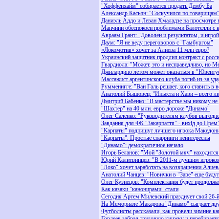
"Хоффенхайм" собирается продать Дембу Ба
Александр Касьян: "Соскучился по товарищам
Даниэль Аддо и Леван Хмаладзе на просмотре в
Манчини обеспокоен проблемами Балотелли с 
Авраам Грант: "Доволен и результатом, и игрой
Даум: "Я не веду переговоров с "Гамбургом"
«Локомотив» хочет за Алиева 11 млн евро?
Украинский защитник продлил контракт с рос
Гвардиола: "Может, это и несправедливо, но М
Джилардино летом может оказаться в "Ювенту
Массажист аргентинского клуба погиб из-за уд
Румменигге: "Ван Галь решает, кого ставить в 
Анатолий Бышовец: "Иньеста и Хави – всего л
Дмитрий Бабенко: "В мастерстве мы никому не
"Шахтер" на 40 млн. евро дороже "Динамо"
Олег Саленко: "Руководителям клубов выгодне
Завдання для ФК "Закарпаття" - вихід до Прем’
"Карпаты" подпишут лучшего игрока Македон
"Карпаты". Простые спарринги неинтересны
"Динамо": демократичное начало
Игорь Беланов: "Мой "Золотой мяч" находится
Юрий Калитвинцев: "В 2011-м лучшим игроком
"Локо" хочет заработать на возвращении Алиев
Анатолий Чанцев: "Новички в "Заре" еще будут
Олег Кузнецов: "Комплектация будет продолжа
Как казаки "канонирами" стали
Сегодня Артем Милевский празднует свой 26-й
На Мемориале Макарова "Динамо" сыграет дв
Футболисты рассказали, как провели зимние к
Гордеев забрал трудовую книжку и перебираетс