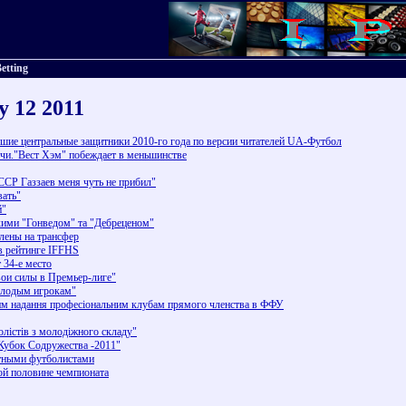
etting
y 12 2011
шие центральные защитники 2010-го года по версии читателей UA-Футбол
тчи."Вест Хэм" побеждает в меньшинстве
СССР Газзаев меня чуть не прибил"
вать"
й"
ькими "Гонведом" та "Дебреценом"
лены на трансфер
в рейтинге IFFHS
 34-е место
вои силы в Премьер-лиге"
олодым игрокам"
им надання професіональним клубам прямого членства в ФФУ
олістів з молодіжного складу"
"Кубок Содружества -2011"
отными футболистами
ой половине чемпионата