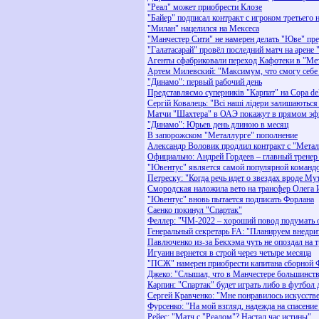
"Реал" может приобрести Клозе
"Байер" подписал контракт с игроком третьего
"Милан" нацелился на Мексеса
"Манчестер Сити" не намерен делать "Юве" п
"Галатасарай" провёл последний матч на арене
Агенты сфабриковали переход Кафотеки в "Ме
Артем Милевский: "Максимум, что смогу себе 
"Динамо": первый рабочий день
Представляємо суперників "Карпат" на Copa del
Сергій Ковалець: "Всі наші лідери залишаються
Матчи "Шахтера" в ОАЭ покажут в прямом эф
"Динамо": Юрьев день длиною в месяц
В запорожском "Металлурге" пополнение
Александр Воловик продлил контракт с "Метал
Официально: Андрей Гордеев – главный тренер
"Ювентус" является самой популярной командо
Петреску: "Когда речь идет о звездах вроде Мут
Смородская наложила вето на трансфер Олега 
"Ювентус" вновь пытается подписать Форлана
Саенко покинул "Спартак"
Феллер: "ЧМ-2022 – хороший повод подумать о 
Генеральный секретарь FA: "Планируем внед
Павлюченко из-за Бекхэма чуть не опоздал на 
Игуаин вернется в строй через четыре месяца
"ПСЖ" намерен приобрести капитана сборной 
Джеко: "Слышал, что в Манчестере большинств
Карпин: "Спартак" будет играть либо в футбо
Сергей Кравченко: "Мне понравилось искусств
Фурсенко: "На мой взгляд, надежда на спасение
Рейес: "Матч с "Реалом"? Настал час истины"