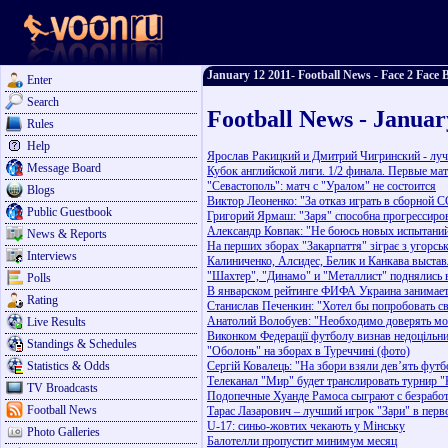
January 12 2011- Football News - Face 2 Face B
Enter
Search
Football News - Januar
Rules
Help
Ярослав Ракицкий и Дмитрий Чигринский - луч
Message Board
Кубок английской лиги. 1/2 финала. Первые ма
"Севастополь": матч с "Уралом" не состоится
Blogs
Виктор Леоненко: "За отказ играть в сборной 
Public Guestbook
Григорий Ярмаш: "Заря" способна прогрессиро
Александр Ковпак: "Не боюсь новых испытани
News & Reports
На перших зборах "Закарпаття" зіграє з угорс
Interviews
Калиниченко, Алсидес, Белик и Канкава выстав
"Шахтер", "Динамо" и "Металлист" поднялись 
Polls
В январском рейтинге ФИФА Украина занимает
Rating
Станислав Печенкин: "Хотел бы попробовать с
Анатолий Волобуев: "Необходимо доверять м
Live Results
Виконком Федерації футболу визнав недоцільн
Standings & Schedules
"Оболонь" на зборах в Туреччині (фото)
Statistics & Odds
Сергій Ковалець: "На збори взяли дев’ять футб
Телеканал "Мир" будет транслировать турнир 
TV Broadcasts
Подопечные Хуанде Рамоса сыграют с безраб
Football News
Тарас Лазарович – лучший игрок "Зари" в перв
U-17: синьо-жовтих чекають у Мінську
Photo Galleries
Балотелли пропустит минимум месяц