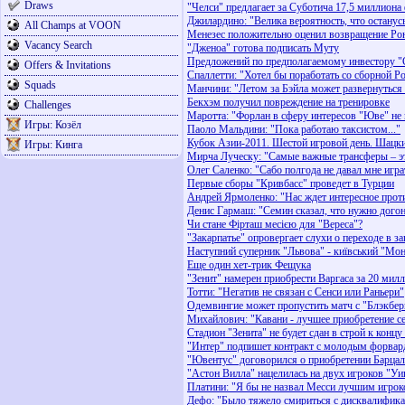
Draws
"Челси" предлагает за Суботича 17,5 миллиона
Джилардино: "Велика вероятность, что останус
All Champs at VOON
Менезес положительно оценил возвращение Ро
Vacancy Search
"Дженоа" готова подписать Муту
Предложений по предполагаемому инвестору "С
Offers & Invitations
Спаллетти: "Хотел бы поработать со сборной Р
Squads
Манчини: "Летом за Бэйла может развернуться
Бекхэм получил повреждение на тренировке
Challenges
Маротта: "Форлан в сферу интересов "Юве" не
Игры: Козёл
Паоло Мальдини: "Пока работаю таксистом..."
Кубок Азии-2011. Шестой игровой день. Шацки
Игры: Кинга
Мирча Луческу: "Самые важные трансферы – э
Олег Саленко: "Сабо полгода не давал мне игра
Первые сборы "Кривбасс" проведет в Турции
Андрей Ярмоленко: "Нас ждет интересное прот
Денис Гармаш: "Семин сказал, что нужно дого
Чи стане Фірташ месією для "Вереса"?
"Закарпатье" опровергает слухи о переходе в
Наступний суперник "Львова" - київський "Мон
Еще один хет-трик Фещука
"Зенит" намерен приобрести Варгаса за 20 мил
Тотти: "Негатив не связан с Сенси или Раньери"
Одемвингие может пропустить матч с "Блэкбер
Михайлович: "Кавани - лучшее приобретение с
Стадион "Зенита" не будет сдан в строй к концу
"Интер" подпишет контракт с молодым форвар
"Ювентус" договорился о приобретении Барцал
"Астон Вилла" нацелилась на двух игроков "Уи
Платини: "Я бы не назвал Месси лучшим игрок
Дефо: "Было тяжело смириться с дисквалифика