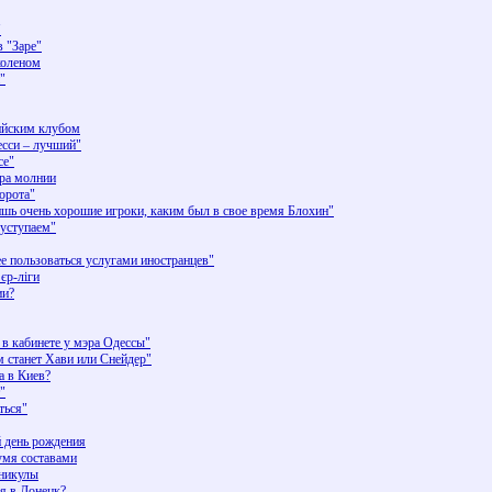
"
 "Заре"
коленом
"
сийским клубом
есси – лучший"
се"
ара молнии
ворота"
ишь очень хорошие игроки, каким был в свое время Блохин"
 уступаем"
е пользоваться услугами иностранцев"
єр-ліги
ии?
 в кабинете у мэра Одессы"
 станет Хави или Снейдер"
а в Киев?
"
ться"
 день рождения
умя составами
аникулы
я в Донецк?