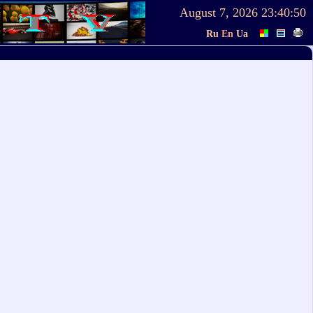
August 7, 2026
23:40:50
Ru
En
Ua