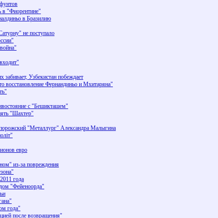
 фунтов
ь в "Фиорентине"
налдиньо в Бразилию
атурну" не поступало
оссии"
 война"
 входит"
х забивает, Узбекистан побеждает
то восстановление Фернандиньо и Мхитаряна"
ть"
ивостояние с "Бешикташем"
нять "Шахтер"
 запорожский "Металлург" Александра Малыгина
оліт"
лионов евро
ном" из-за повреждения
езона"
 2011 года
дом "Фейеноорда"
ьи
гана"
ом года"
цией после возвращения"