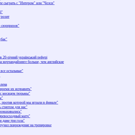
ле сыграть с "Интером" или "Челси"
й"
грозит
о сюрпризов"
убає"
в 20-річний український рефері
на мерчандайзинге больше, чем английские
 все остальные"
"
олена
овремя их исправить"
 с месяцем тюрьмы"
м"
ы, против которой мы играли в финале"
 стартом для нас"
промахивались"
 превосходный матч"
и даже три гола"
лучил повреждение на тренировке