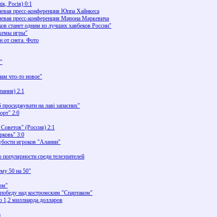
к, Росія) 0:1
чевая пресс-конференция Юппа Хайнкеса
тчевая пресс-конференция Мирона Маркевича
ов станет одним из лучших хавбеков России"
схемы игры"
 от снега. Фото
"
ам что-то новое"
пания) 2:1
 просиджувати на лаві запасних"
орт" 2:0
Советов" (Россия) 2:1
рковь" 3:0
рубости игроков "Алании"
о популярности среди телезрителей
му 50 на 50"
ом"
 победу над костромским "Спартаком"
 1,2 миллиарда долларов
а