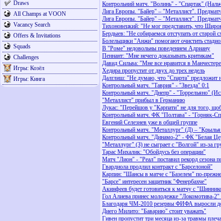
Draws
Контрольний матч. "Волинь" - "Спартак" (Нальчі
Лига Европы. "Байер" – "Металлист". Предмат
All Champs at VOON
Лига Европы. "Байер" – "Металлист". Предма
Vacancy Search
Тихоновецкий: "Не мог представить, что Широк
Бердыев: "Не собираемся отступать от старой 
Offers & Invitations
Болельщики "Анжи" помогают очистить стадион
Squads
В "Роме" недовольны поведением Адриану
Пеннант: "Мне нечего доказывать критикам"
Challenges
Давид Сильва: "Мне все нравится в Манчестере
Игры: Козёл
Хедира пропустит от двух до трех недель
Далглиш: "Не думаю, что "Спарта" предложит н
Игры: Кинга
Контрольный матч. "Таврия" - "Звезда" 0:1
Контрольный матч. "Днепр" - "Торрельяно" (Ис
"Металлист" прибыл в Германию
Лукас: "Перейшов у "Карпати" не для того, щоб
Контрольный матч. ФК "Полтава" - "Горняк-Сп
Евгений Селезнев уже в общей группе
Контрольный матч. "Металлург" (Д) – "Крылья 
Контрольный матч. "Динамо-2" - ФК "Белая Це
"Металлург" (З) не сыграет с "Волгой" из-за г
Тарас Михалик: "Обойдусь без операции"
Матч "Лион" - "Реал" поставил рекорд сезона п
Гвардиола продлил контракт с "Барселоной"
Карпин: "Шансы в матче с "Базелем" по-прежне
"Барсе" интересен защитник "Фенербахче"
Акинфеев будет готовиться к матчу с "Шинник
Гол Алиева принес молодежке "Локомотива-2"
Благодаря ЧМ-2010 резервы ФИФА выросли до
Диего Милито: "Баварию" стоит уважать"
Гивен пропустит три месяца из-за травмы плеч