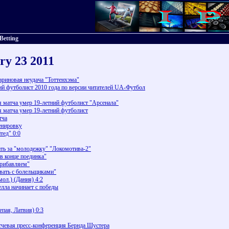
Betting
ry 23 2011
риновая неудача "Тоттенхэма"
й футболист 2010 года по версии читателей UA-Футбол
 матча умер 19-летний футболист "Арсенала"
 матча умер 19-летний футболист
тча
енировку
тед" 0:0
ать за "молодежку" "Локомотива-2"
в конце поединка"
прибавляем"
овать с болельщиками"
мол.) (Дания) 4:2
лла начинает с победы
пая, Латвия) 0:3
тчевая пресс-конференция Бернда Шустера