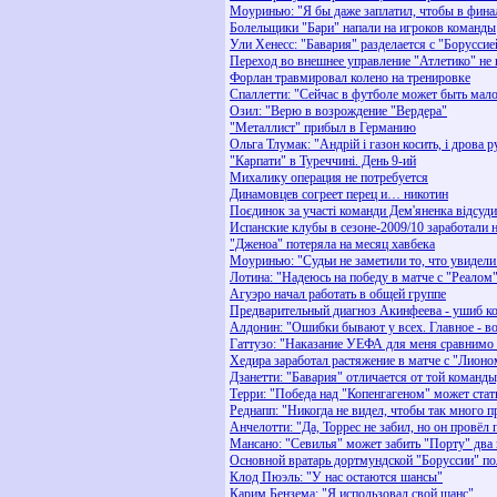
Моуринью: "Я бы даже заплатил, чтобы в фина
Болельщики "Бари" напали на игроков команды
Ули Хенесс: "Бавария" разделается с "Боруссие
Переход во внешнее управление "Атлетико" не 
Форлан травмировал колено на тренировке
Спаллетти: "Сейчас в футболе может быть мал
Озил: "Верю в возрождение "Вердера"
"Металлист" прибыл в Германию
Ольга Тлумак: "Андрій і газон косить, і дрова р
"Карпати" в Туреччині. День 9-ий
Михалику операция не потребуется
Динамовцев согреет перец и… никотин
Поєдинок за участі команди Дем'яненка відсуди
Испанские клубы в сезоне-2009/10 заработали 
"Дженоа" потеряла на месяц хавбека
Моуринью: "Судьи не заметили то, что увидели
Лотина: "Надеюсь на победу в матче с "Реалом
Агуэро начал работать в общей группе
Предварительный диагноз Акинфеева - ушиб к
Алдонин: "Ошибки бывают у всех. Главное - в
Гаттузо: "Наказание УЕФА для меня сравнимо
Хедира заработал растяжение в матче с "Лионо
Дзанетти: "Бавария" отличается от той команд
Терри: "Победа над "Копенгагеном" может стать
Реднапп: "Никогда не видел, чтобы так много 
Анчелотти: "Да, Торрес не забил, но он провёл
Мансано: "Севилья" может забить "Порту" два 
Основной вратарь дортмундской "Боруссии" по
Клод Пюэль: "У нас остаются шансы"
Карим Бензема: "Я использовал свой шанс"