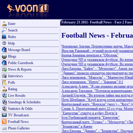
February 23 2011- Football News - Face 2 Face 
Enter
Search
Football News - Februa
Rules
Help
Чемпионат Англии. Перенесенные матчи. Манда
Message Board
Ярослав Ракицкий - лучший молодой украински
Братья Баранцы перешли в "Оболонь"
Blogs
Очередное ЧП в украинском футболе. Во время
Public Guestbook
Очередное ЧП в украинском футболе. Во время
Лига Европы. "Байер" - "Металлист". Анонс ма
News & Reports
"Динамо" провело открытую предматчевую тр
Interviews
Лига чемпионов. "Марсель" - "Манчестер Юнай
Лига чемпионов. "Интер" - "Бавария" 0:1
Polls
Александр Алиев: "Я сам изъявил желание игр
Rating
Александр Тарханов: "Потеряли концентрацию 
Андрей Гордеев: "Во втором тайме мы всегда 
Live Results
Петр Щербаков: "Клуб всегда готов контактир
Standings & Schedules
Контрольный матч. "Ворскла" (мол.) – "Кеге" (
Statistics & Odds
Серия А. Пропущенный матч 22-го тура. Монте
"Енергетик" стартує в кубку Підгір’я
TV Broadcasts
Ігор Гребинський покинув "Енергетик"
Football News
Контрольный матч. "Гелиос" - "Металлург" (Лие
"Бешикташ" в Киеве
Photo Galleries
Лига Европы. "Динамо" - "Бешикташ". Предма