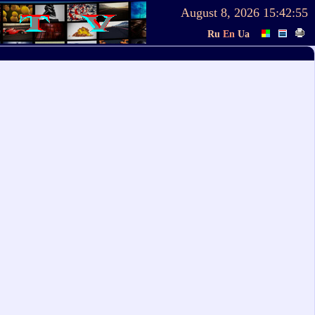
August 8, 2026
15:42:55
Ru
En
Ua