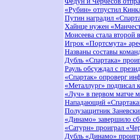
Федун и Черчесов отпр
«Рубин» отпустил Кинк
Путин наградил «Спарт
Хайнце нужен «Манчес
Моисеева стала второй 
Игрок «Портсмута» арес
Названы составы коман
Дубль «Спартака» прои
Рауль обсуждал с през
«Спартак» опроверг ин
«Металлург» подписал к
«Луч» в первом матче м
Нападающий «Спартака»
Полузащитник Заневски
«Динамо» завершило сб
«Сатурн» проиграл «Че
Дубль «Динамо» проигр