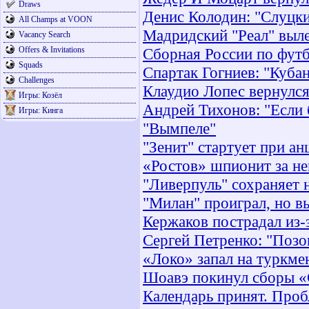
Draws
Денис Колодин: "Слуцки
All Champs at VOON
Мадридский "Реал" выле
Vacancy Search
Offers & Invitations
Сборная России по футб
Squads
Спартак Гогниев: "Кубан
Challenges
Клаудио Лопес вернулся
Игры: Козёл
Андрей Тихонов: "Если б
Игры: Кинга
"Вымпеле"
"Зенит" стартует при ан
«Ростов» шпионит за н
"Ливерпуль" сохраняет 
"Милан" проиграл, но в
Кержаков пострадал из-
Сергей Петренко: "Позов
«Локо» запал на туркме
Шоавэ покинул сборы «
Календарь принят. Проб