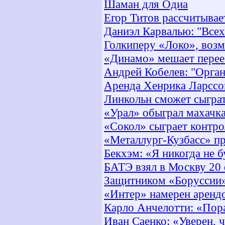
Шаман для Одиа
Егор Титов рассчитывае
Даниэл Карвалью: "Всех
Голкиперу «Локо», возм
«Динамо» мешает перее
Андрей Кобелев: "Орган
Аренда Хенрика Ларссон
Линкольн сможет сыграт
«Урал» обыграл махачк
«Сокол» сыграет контро
«Металлург-Кузбасс» п
Бекхэм: «Я никогда не 
БАТЭ взял в Москву 20
Защитником «Боруссии»
«Интер» намерен арендо
Карло Анчелотти: «Пор
Иван Саенко: «Уверен, 