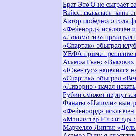
Брат Это'О не сыграет 
Вайсс: сказалась наша с
Автор победного гола ф
«Фейенорд» исключен 
«Локомотив» проиграл 
«Спартак» обыграл клу
УЕФА примет решение п
Асамоа Гьян: «Высоких 
«Ювентус» нацелился н
«Спартак» обыграл «Ве
«Ливорно» начал искат
Рубин сможет вернуться
Фанаты «Наполи» выигр
«Фейеноорд» исключен
«Манчестер Юнайтед» с
Марчелло Липпи: «Дель 
Асамоа Гьян: я счастлив