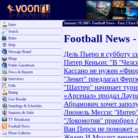
January 19 2007- Football News - Face 2 Face 
Enter
Search
Football News -
Rules
Help
Message Board
Дель Пьеро в субботу с
Blogs
Питер Кеньон: "В "Челси
Public Guestbook
Кассано не нужен «Фио
News & Reports
"Зенит" предлагал Ферг
Interviews
"Шахтер" начинает турн
Polls
Rating
«Арсенал» продал Лаур
Live Results
Абрамович хочет запол
Standings & Schedules
Лионель Месси: "Интер"
Statistics & Odds
"Локомотив" приобрел А
TV Broadcasts
Football News
Ван Перси не поможет 
Photo Galleries
Жедер И Моцарт вернули