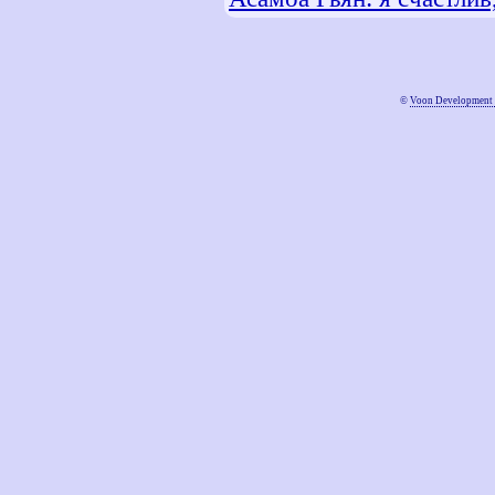
©
Voon Development