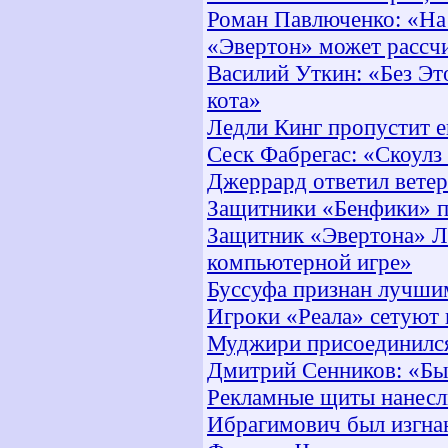
Роман Павлюченко: «На
«Эвертон» может рассчи
Василий Уткин: «Без Э
кота»
Ледли Кинг пропустит е
Сеск Фабрегас: «Скоулз
Джеррард ответил вете
Защитники «Бенфики» п
Защитник «Эвертона» Ле
компьютерной игре»
Буссуфа признан лучши
Игроки «Реала» сетуют 
Муджири присоединился 
Дмитрий Сенников: «Быш
Рекламные щиты нанесл
Ибрагимович был изгна