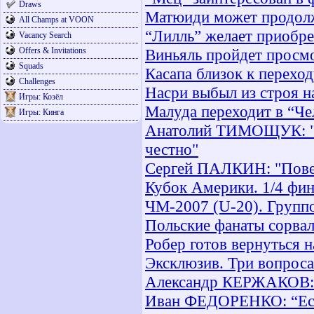
Draws
Матюиди может продолж
All Champs at VOON
“Лилль” желает приобр
Vacancy Search
Offers & Invitations
Виньяль пройдет просмо
Squads
Касапа близок к перехо
Challenges
Насри выбыл из строя н
Игры: Козёл
Малуда переходит в “Че
Игры: Кинга
Анатолий ТИМОЩУК: "На
честно"
Сергей ПАЛКИН: "Повед
Кубок Америки. 1/4 фин
ЧМ-2007 (U-20). Группо
Польские фанаты сорвал
Робер готов вернуться 
Эксклюзив. Три вопрос
Александр КЕРЖАКОВ: "
Иван ФЕДОРЕНКО: “Если