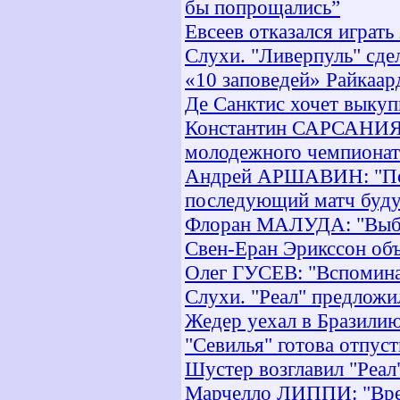
бы попрощались”
Евсеев отказался играть
Слухи. "Ливерпуль" сде
«10 заповедей» Райкаар
Де Санктис хочет выкуп
Константин САРСАНИЯ: 
молодежного чемпионат
Андрей АРШАВИН: "Пока
последующий матч буду
Флоран МАЛУДА: "Выбр
Свен-Еран Эрикссон об
Олег ГУСЕВ: "Вспомина
Слухи. "Реал" предложил
Жедер уехал в Бразили
"Севилья" готова отпуст
Шустер возглавил "Реал
Марчелло ЛИППИ: "Врем