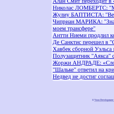
Алан Смит переходит в
Николас ЛОМБЕРТС: "Мн
Жулиу БАПТИСТА: "Венг
Чиприан МАРИКА: "Знаю
моем трансфере"
Антти Ниеми продлил к
Де Санктис перешел в "
Хавбек сборной Уэльса 
Полузащитник "Аякса" с
Жоржи АНДРАДЕ: «Слов
"Шальке" ответил на кр
Недвед не достиг согла
©
Voon Development