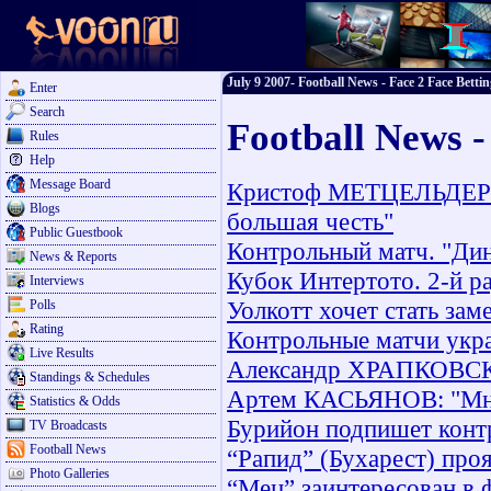
July 9 2007- Football News - Face 2 Face Bettin
Enter
Search
Football News -
Rules
Help
Message Board
Кристоф МЕТЦЕЛЬДЕР: "С
Blogs
большая честь"
Public Guestbook
Контрольный матч. "Дин
News & Reports
Кубок Интертото. 2-й р
Interviews
Уолкотт хочет стать зам
Polls
Rating
Контрольные матчи укр
Live Results
Александр ХРАПКОВСКИЙ
Standings & Schedules
Артем КАСЬЯНОВ: "Мне
Statistics & Odds
Бурийон подпишет конт
TV Broadcasts
Football News
“Рапид” (Бухарест) про
Photo Galleries
“Мец” заинтересован в 