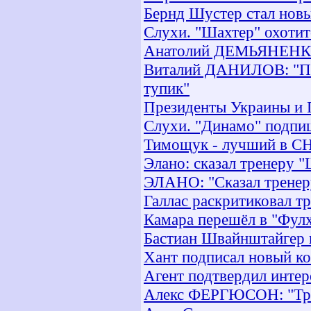
Бернд Шустер стал новы
Слухи. "Шахтер" охотит
Анатолий ДЕМЬЯНЕНКО
Виталий ДАНИЛОВ: "Пер
тупик"
Президенты Украины и 
Слухи. "Динамо" подпи
Тимощук - лучший в С
Элано: сказал тренеру "
ЭЛАНО: "Сказал тренеру
Галлас раскритиковал т
Камара перешёл в "Фулх
Бастиан Швайнштайгер в
Хант подписал новый ко
Агент подтвердил интер
Алекс ФЕРГЮСОН: "Тран