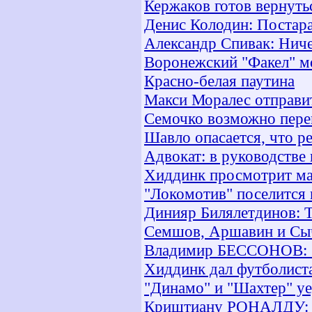
Кержаков готов вернуть
Денис Колодин: Постара
Александр Спивак: Нич
Воронежский "Факел" м
Красно-белая паутина
Макси Моралес отправи
Семочко возможно пере
Шавло опасается, что р
Адвокат: в руководстве 
Хиддинк просмотрит м
"Локомотив" поселится в
Динияр Билялетдинов: Т
Семшов, Аршавин и Сыч
Владимир БЕССОНОВ: «
Хиддинк дал футболист
"Динамо" и "Шахтер" уе
Криштиану РОНАЛДУ: "Я