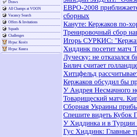
Draws
ЕВРО-2008 приближаетс
All Champs at VOON
сборных
Vacancy Search
Offers & Invitations
Кануте: Кержаков по-хо
Squads
Тренировочный сбор на
Challenges
Игорь СУРКИС: "Кержак
Игры: Козёл
Хиддинк посетит матч
Игры: Кинга
Луческу: не отказался б
Билич считает голландц
Хитцфельд рассчитывает
Кержаков обсудил бы п
У Андрея Несмачного н
Товарищеский матч. Кип
Сборная Украины прибы
Спешите видеть Кубок П
У Хиддинка и в Турции 
Гус Хиддинк: Главные 