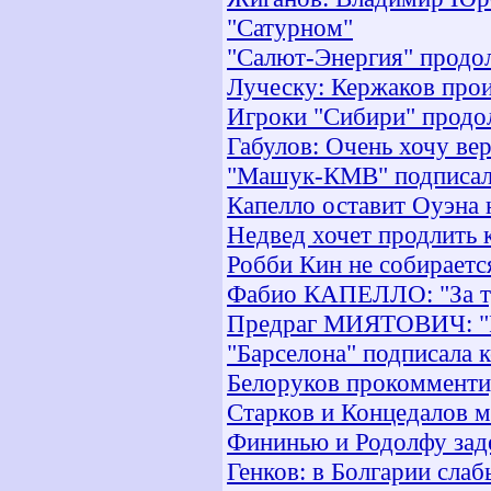
"Сатурном"
"Салют-Энергия" продол
Луческу: Кержаков прои
Игроки "Сибири" продол
Габулов: Очень хочу ве
"Машук-КМВ" подписал 
Капелло оставит Оуэна 
Недвед хочет продлить 
Робби Кин не собираетс
Фабио КАПЕЛЛО: "За тр
Предраг МИЯТОВИЧ: "Ра
"Барселона" подписала к
Белоруков прокомменти
Старков и Концедалов м
Фининью и Родолфу зад
Генков: в Болгарии сла