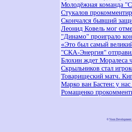
Молодёжная команда "Сп
Стукалов прокомментир
Скончался бывший защи
Леонид Ковель мог отме
"Динамо" проиграло ко
«Это был самый велики
"СКА-Энергия" отправи
Блохин ждет Моралеса ч
Скрыльников стал игро
Товарищеский матч. Кип
Марко ван Бастен: у на
Ромащенко прокомменти
©
Voon Development