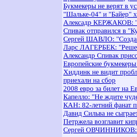
Букмекеры не верят в у
"Шальке-04" и "Байер" 
Алексадр КЕРЖАКОВ: "Я
Спивак отправился в "К
Сергей ШАВЛО: "Создаё
Ларс ЛАГЕРБЕК: "Решен
Александр Спивак присо
Европейские букмекеры н
Хиддинк не видит пробл
приехали на сбор
2008 евро за билет на Е
Капелло: "Не ждите чуд
КАН: 82-летний фанат п
Давид Сильва не сыграе
Петржела возглавит кип
Сергей ОВЧИННИКОВ: "П