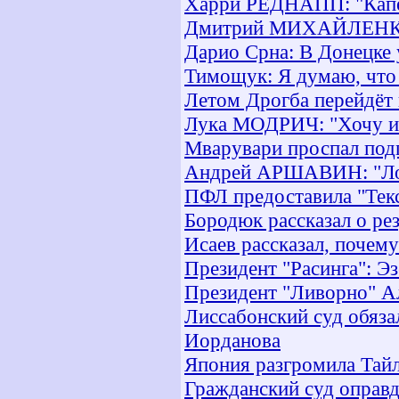
Харри РЕДНАПП: "Капе
Дмитрий МИХАЙЛЕНКО: 
Дарио Срна: В Донецке 
Тимощук: Я думаю, что 
Летом Дрогба перейдёт 
Лука МОДРИЧ: "Хочу иг
Мварувари проспал подп
Андрей АРШАВИН: "Логи
ПФЛ предоставила "Тек
Бородюк рассказал о ре
Исаев рассказал, почем
Президент "Расинга": Эз
Президент "Ливорно" Ал
Лиссабонский суд обяз
Иорданова
Япония разгромила Тай
Гражданский суд оправд