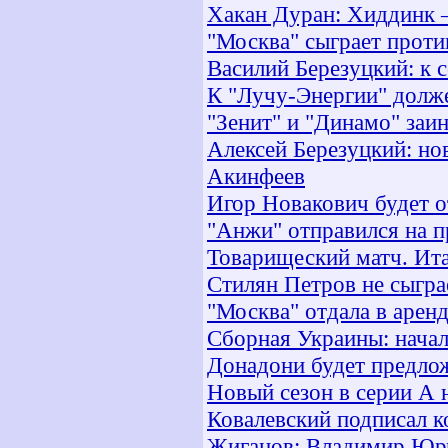
Хакан Дуран: Хиддинк 
"Москва" сыграет проти
Василий Березуцкий: к
К "Лучу-Энергии" долж
"Зенит" и "Динамо" заи
Алексей Березуцкий: но
Акинфеев
Игор Новакович будет о
"Анжи" отправился на 
Товарищеский матч. Ита
Стилян Петров не сыгр
"Москва" отдала в арен
Сборная Украины: начал
Донадони будет предло
Новый сезон в серии А н
Ковалевский подписал к
Жиганов: Владимир Юрч