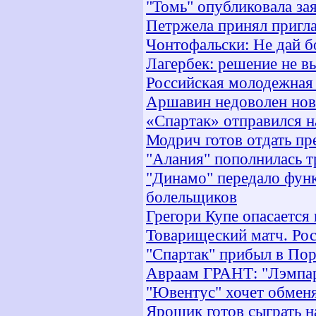
"Томь" опубликовала за
Петржела принял пригл
Чонтофальски: Не дай б
Лагербек: решение не в
Российская молодежная 
Аршавин недоволен нов
«Спартак» отправился н
Модрич готов отдать пр
"Алания" пополнилась 
"Динамо" передало фун
болельщиков
Грегори Купе опасается
Товарищеский матч. Рос
"Спартак" прибыл в По
Авраам ГРАНТ: "Лэмпар
"Ювентус" хочет обменя
Ярошик готов сыграть н