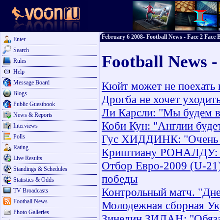
February 6 2008- Football News - Face 2 Face B
Enter
Search
Football News -
Rules
Help
Message Board
Кюйт может не поехать 
Blogs
Дрогба не хочет уходить
Public Guestbook
Ли Карсли: "Мы будем в
News & Reports
Коби Кун: "Англии будет
Interviews
Гус ХИДДИНК: "Очень д
Polls
Rating
Криштиану РОНАЛДУ: "
Live Results
Отбор Евро-2009 (U-21
Standings & Schedules
победы
Statistics & Odds
Контрольный матч. "Дне
TV Broadcasts
Football News
Молодежная сборная Ук
Photo Galleries
Зинедин ЗИДАН: "Обяза