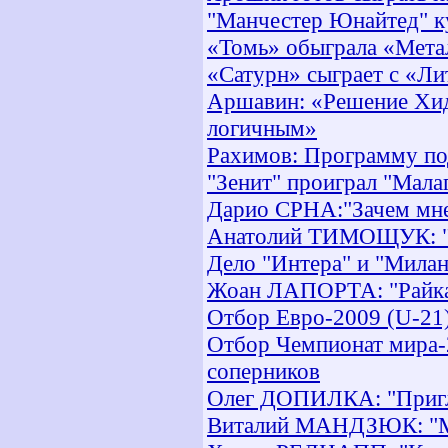
"Манчестер Юнайтед" к
«Томь» обыграла «Мета
«Сатурн» сыграет с «Ли
Аршавин: «Решение Хид
логичным»
Рахимов: Программу по
"Зенит" проиграл "Мала
Дарио СРНА:"Зачем мне 
Анатолий ТИМОЩУК: "К
Дело "Интера" и "Милан
Жоан ЛАПОРТА: "Райка
Отбор Евро-2009 (U-21
Отбор Чемпионат мира-
соперников
Олег ДОПИЛКА: "Пригл
Виталий МАНДЗЮК: "Мог