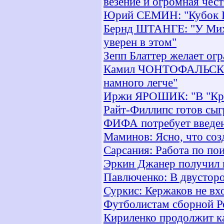
везение и огромная чест
Юрий СЕМИН: "Кубок Пе
Бернд ШТАНГЕ: "У Миха
уверен в этом"
Зепп Блаттер желает ог
Камил ЧОНТОФАЛЬСКИ: 
намного легче"
Иржи ЯРОШИК: "В "Крыл
Райт-Филлипс готов сы
ФИФА потребует введени
Маминов: Ясно, что соз
Сарсания: Работа по по
Эркин Джанер получил 
Павлюченко: В двусторо
Суркис: Кержаков не вх
Футболистам сборной Ро
Кириленко продолжит ка