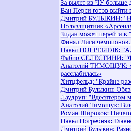
За вылет из ЧУ больше д
Ван Перси готов выйти 
Дмитрий БУЛЫКИН: "Ну
Полузащитник «Арсенала
Зидан может перейти в 
Финал Лиги чемпионов.
Павел ПОГРЕБНЯК: "Адво
Фабио СЕЛЕСТИНИ: "Фу
Анатолий ТИМОЩУК: «Не
расслабилась»
Хитцфельд: "Крайне ра
Дмитрий Булыкин: Обяз
Лаудруп: "Вдесятером 
Анатолий Тимощук: Вин
Роман Широков: Ничего
Павел Погребняк: Главн
Дмитрий Булыкин: Разно