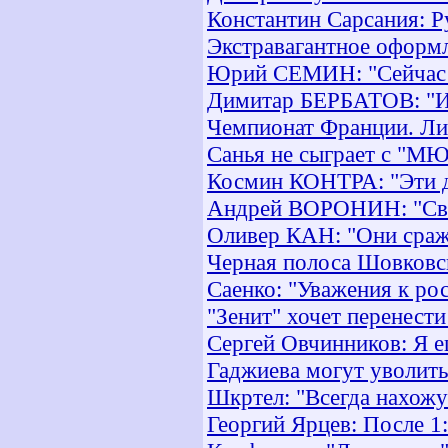
Константин Сарсания: 
Экстравагантное оформ
Юрий СЕМИН: "Сейчас у
Димитар БЕРБАТОВ: "Ин
Чемпионат Франции. Лиг
Санья не сыграет с "М
Космин КОНТРА: "Эти д
Андрей ВОРОНИН: "Свое
Оливер КАН: "Они сраж
Черная полоса Шовковс
Саенко: "Уважения к ро
"Зенит" хочет перенести
Сергей Овчинников: Я 
Гаджиева могут уволить
Шкртел: "Всегда нахожу
Георгий Ярцев: После 1