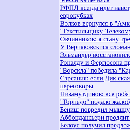
РФПЛ всегда идёт навс
еврокубках
Волков вернулся в "Амк
"Текстильщику-Телекому
Овчинников: я стану тр
У Верпаковскиса сломан
Эльмандер восстановил
Роналду и Фергюсона п
"Ворскла" победила "Ка
Сарсания: если Дик ска
переговоры
Низамутдинов: все реб
"Торпедо" подало жалоб
Бениш повредил мышцу
Аббондансьери продлит 
Белоус получил предлож