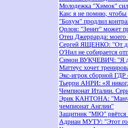
Молодежка "Химок" сил
Кан: я не помню, чтобы 
"Бохум" продлил контра
Орлов: "Зенит" может п
Отец Джеррарда: моего 
Сергей ЯЩЕНКО: "От до
О'Нил не собирается отп
Симон ВУКЧЕВИЧ: "Я до 
Маттеус хочет трениров
Экс-игрок сборной ГДР
Тьерри АНРИ: «Я никогда
Чемпионат Италии. Сери
Эрик КАНТОНА: "Манче
чемпионат Англии"
Защитник "МЮ" рвётся 
Адриан МУТУ: "Этот гол