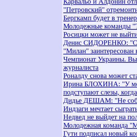
Карвальо и Алдонин от
"Петровский" отремонти
Бергкамп будет в трене
Молодежные команды "Т
Росицки может не выйти
Денис СИДОРЕНКО: "Са
"Милан" заинтересован 
Чемпионат Украины. Выс
журналиста
Роналду снова может с
Ирина БЛОХИНА: "У мен
подступают слезы, когд
Дидье ДЕШАМ: "Не соби
Индзаги мечтает сыграт
Недвед не выйдет на по
Молодежная команда "М
Гути подписал новый ко