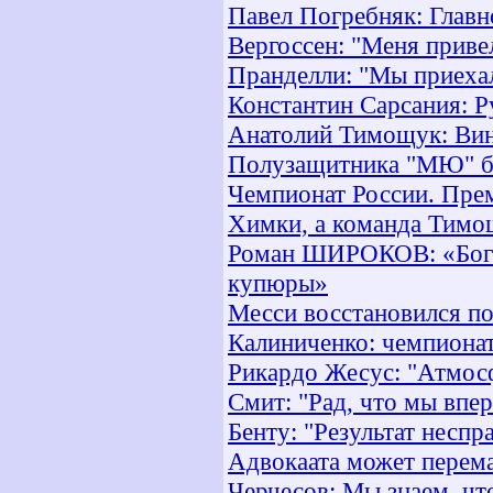
Павел Погребняк: Главн
Вергоссен: "Меня привел
Пранделли: "Мы приехал
Константин Сарсания: 
Анатолий Тимощук: Вин
Полузащитника "МЮ" бе
Чемпионат России. Прем
Химки, а команда Тимо
Роман ШИРОКОВ: «Бог Б
купюры»
Месси восстановился п
Калиниченко: чемпионат
Рикардо Жесус: "Атмосф
Смит: "Рад, что мы впе
Бенту: "Результат несп
Адвокаата может перем
Черчесов: Мы знаем, чт