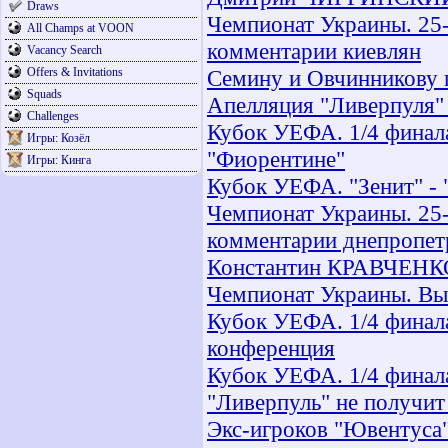
Draws
Чемпионат Украины. 25-
All Champs at VOON
комментарии киевлян
Vacancy Search
Offers & Invitations
Семину и Овчинникову 
Squads
Апелляция "Ливерпуля"
Challenges
Кубок УЕФА. 1/4 финала
Игры: Козёл
"Фиорентине"
Игры: Кинга
Кубок УЕФА. "Зенит" - 
Чемпионат Украины. 25-
комментарии днепропет
Константин КРАВЧЕНКО
Чемпионат Украины. Выс
Кубок УЕФА. 1/4 финала
конференция
Кубок УЕФА. 1/4 финала
"Ливерпуль" не получит
Экс-игроков "Ювентуса"