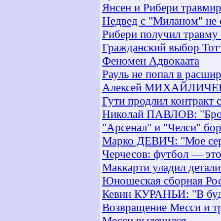
Янсен и Рибери травми
Недвед с "Миланом" не 
Рибери получил травму 
Гражданский выбор Тот
Феномен Адвокаата
Рауль не попал в расши
Алексей МИХАЙЛИЧЕНКО
Гути продлил контракт 
Николай ПАВЛОВ: "Броси
"Арсенал" и "Челси" бо
Марко ДЕВИЧ: "Мое серд
Черчесов: футбол — эт
Маккарти уладил детали
Юношеская сборная Рос
Кевин КУРАНЬИ: "В буду
Возвращение Месси и т
Месси вылечился