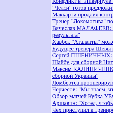
Конфликт в "Ливерпуле
"Челси" готов предложи
Маккарти продлил контр
Тренер "Локомотива" по
Вячеслав МАЛАФЕЕВ: "Б
результата"
Хавбек "Аталанты" може
Будущее тренера Шевы 
Сергей ПШЕНИЧНЫХ: "В
Шайбу для сборной Ниг
Максим КАЛИНИЧЕНКО: 
сборной Украины"
Ломбертса прооперирую
Черчесов: "Мы знаем, ч
Обзор матчей Кубка У
Аршавин: "Хотел, чтобы
Чех приступил к трени