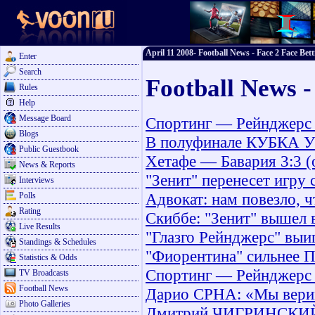
April 11 2008- Football News - Face 2 Face Bett
Enter
Search
Football News -
Rules
Help
Message Board
Спортинг — Рейнджерс 0
Blogs
В полуфинале КУБКА УЕ
Public Guestbook
Хетафе — Бавария 3:3 (
News & Reports
"Зенит" перенесет игру 
Interviews
Адвокат: нам повезло, 
Polls
Rating
Скиббе: "Зенит" вышел
Live Results
"Глазго Рейнджерс" выи
Standings & Schedules
"Фиорентина" сильнее 
Statistics & Odds
Спортинг — Рейнджерс 
TV Broadcasts
Football News
Дарио СРНА: «Мы верим
Photo Galleries
Дмитрий ЧИГРИНСКИЙ: