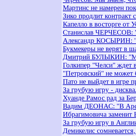
Мартинс не намерен пок
Зико продлит контракт 
Капелло в восторге от У
Станислав ЧЕРЧЕСОВ: "
Александр КОСЫРИН: "И
Букмекеры не верят в ш
Дмитрий БУЛЫКИН: "Мен
Голкипер "Челси" ждет 
"Петровский" не может 
Пато не выйдет в игре 
За грубую игру - дискв
Хуанде Рамос рад за Бе
Вадим ДЕОНАС: "В Арсе
Ибрагимовича заменит 
За грубую игру в Англи
Демикелис сомневается,