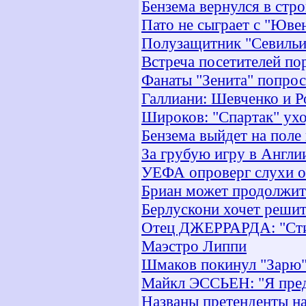
Бензема вернулся в стр
Пато не сыграет с "Юве
Полузащитник "Севильи"
Встреча посетителей по
Фанаты "Зенита" попро
Галлиани: Шевченко и Р
Широков: "Спартак" ухо
Бензема выйдет на поле
За грубую игру в Англи
УЕФА опроверг слухи о
Бриан может продолжит
Берлускони хочет решит
Отец ДЖЕРРАРДА: "Стив
Маэстро Липпи
Шмаков покинул "Зарю
Майкл ЭССЬЕН: "Я пред
Названы претенденты на