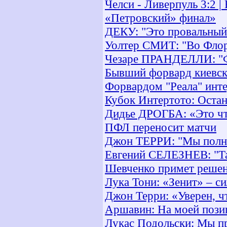
Челси - Ливерпуль 3:2 |
«Петровский» финал»
ДЕКУ: "Это провальный
Уолтер СМИТ: "Во Флор
Чезаре ПРАНДЕЛЛИ: "Фи
Бывший форвард киевск
Форвардом "Реала" инте
Кубок Интертото: Остан
Дидье ДРОГБА: «Это чт
ПФЛ переносит матчи
Джон ТЕРРИ: "Мы полно
Евгений СЕЛЕЗНЕВ: "Так
Шевченко примет решен
Лука Тони: «Зенит» – си
Джон Терри: «Уверен, ч
Аршавин: На моей позиц
Лукас Подольски: Мы пр