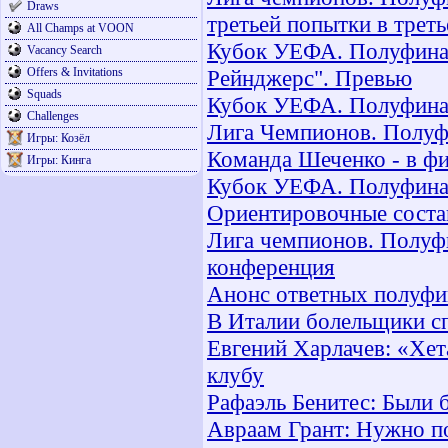
Draws
третьей попытки в трет
All Champs at VOON
Кубок УЕФА. Полуфинал.
Vacancy Search
Offers & Invitations
Рейнджерс". Превью
Squads
Кубок УЕФА. Полуфинал.
Challenges
Лига Чемпионов. Полуфи
Игры: Козёл
Команда Шеченко - в фи
Игры: Кинга
Кубок УЕФА. Полуфинал.
Ориентировочные соста
Лига чемпионов. Полуфи
конференция
Анонс ответных полуф
В Италии болельщики сп
Евгений Харлачев: «Хет
клубу
Рафаэль Бенитес: Были 
Авраам Грант: Нужно по