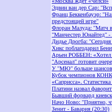
«Москва ждет «Челси»
Эдвин ван дер Сар: "Вс
Франц Беккенбауэр: "На
предстоящей игре"
Флоран Малуда: "Матч 
"Манчестер Юнайтед" -
Дидье Дрогба: "Сегодня
Хикс поблагодарил Бени
Арьен РОББЕН: «Хотел 
"Арсенал" готовит очер
У "МЮ" больше шансов 
Кубок чемпионов КОНК
«Саприсса». Статистика
Платини назвал фавори
Бывший форвард киевско
Начо Ново: "Приятно, ч
Зенит - Бавария (20:30)