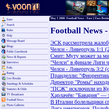
May 1 2008- Football News - Face 2 Face Betti
Enter
Search
Football News 
Rules
Help
Message Board
ЭСК рассмотрела жалоб
Blogs
Челси - Ливерпуль 1:1 (
Public Guestbook
Смит: Муту может за ми
News & Reports
"Челси" в финале Лиги 
Interviews
Челси - Ливерпуль 3:2 (
Polls
Rating
Пранделли: "Фиорентина
Live Results
Директор "Ромы" наход
Standings & Schedules
"ПСЖ" исключили из Ку
Statistics & Odds
Харлачёв: "Бавария" — 
TV Broadcasts
Football News
В Италии болельщики сп
Photo Galleries
Лига чемпионов. Полуфи