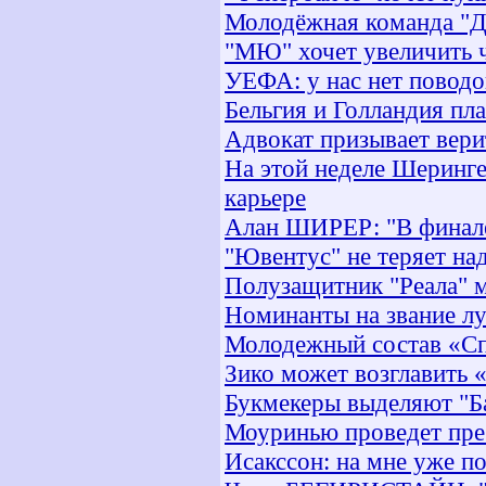
Молодёжная команда "Д
"МЮ" хочет увеличить ч
УЕФА: у нас нет поводо
Бельгия и Голландия п
Адвокат призывает вери
На этой неделе Шеринге
карьере
Алан ШИРЕР: "В финале
"Ювентус" не теряет на
Полузащитник "Реала" м
Номинанты на звание л
Молодежный состав «Сп
Зико может возглавить 
Букмекеры выделяют "Б
Моуринью проведет пре
Исакссон: на мне уже п