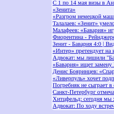
С 1 по 14 мая визы в А
«Зенита»
«Разгром немецкой ма
Талалаев: «Зенит» умело
Малафеев: «Бавария» иг
Фиорентина - Рейнджерс
Зенит - Бавария 4:0 | Ви
«Интер» претендует на 
Адвокат: мы лишили "Б
«Бавария» ищет замену
Денис Бояринцев: «Спар
«Ливерпуль» хочет под
Погребняк не сыграет 
Санкт-Петербург отмеч
Хитцфельд: сегодня мы 
Адвокат: По ходу встре