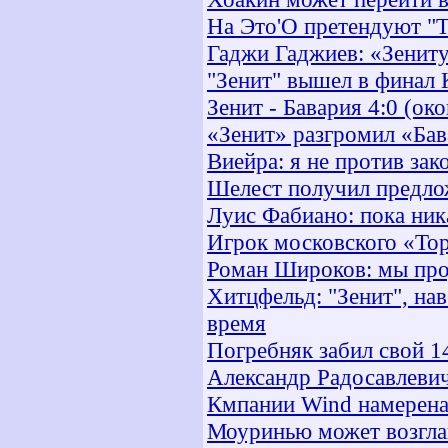
На Это'О претендуют "Т
Гаджи Гаджиев: «Зениту
"Зенит" вышел в финал
Зенит - Бавария 4:0 (ок
«Зенит» разгромил «Ба
Виейра: я не против зак
Шелест получил предло
Луис Фабиано: пока ник
Игрок московского «Тор
Роман Широков: мы про
Хитцфельд: "Зенит", на
время
Погребняк забил свой 14
Александр Радосавлевич
Кмпании Wind намерена
Моуринью может возгла