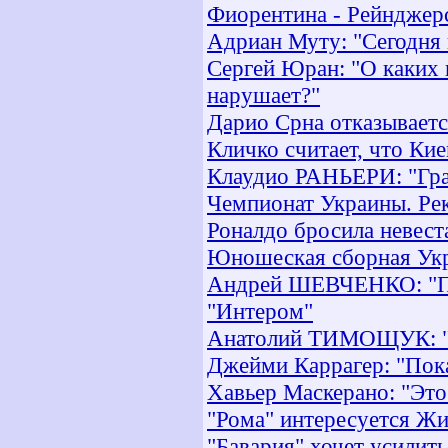
Фиорентина - Рейнджерс
Адриан Муту: "Сегодня 
Сергей Юран: "О каких 
нарушает?"
Дарио Срна отказываетс
Кличко считает, что Ки
Клаудио РАНЬЕРИ: "Гран
Чемпионат Украины. Ре
Роналдо бросила невеста
Юношеская сборная Укр
Андрей ШЕВЧЕНКО: "Пож
"Интером"
Анатолий ТИМОЩУК: "На
Джейми Каррагер: "Пока
Хавьер Маскерано: "Это
"Рома" интересуется Ж
"Бавария" хочет усилит