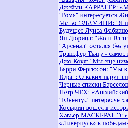
Джейми КАРРАГЕР: «Мож
"Рома" интересуется Ж
Матьо ФЛАМИНИ: "Я пе
Будущее Луиса Фабиано
Ян Дюрица: "Жо и Вагне
"Арсенал" остался без 
Трансфер Тьягу - самое
Джо Коул: "Мы еще ниче
Барри Фергюсон: "Мы в 
Юран: О каких нарушени
Черные списки Барсело
Петр ЧЕХ: «Английский 
"Ювентус" интересуется
Косырин вошел в исто
Хавьер МАСКЕРАНО: «Ес
«Ливерпуль» к победам