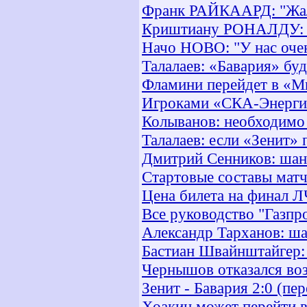
Франк РАЙКААРД: "Жаль
Криштиану РОНАЛДУ: "Я
Начо НОВО: "У нас оче
Талалаев: «Бавария» буд
Фламини перейдет в «М
Игроками «СКА-Энерги
Колыванов: необходимо 
Талалаев: если «Зенит» 
Дмитрий Сенников: шанс
Стартовые составы матч
Цена билета на финал Л
Все руководство "Газпро
Александр Тарханов: ша
Бастиан Швайнштайгер:
Чернышов отказался во
Зенит - Бавария 2:0 (пе
Хоакин может перейти 