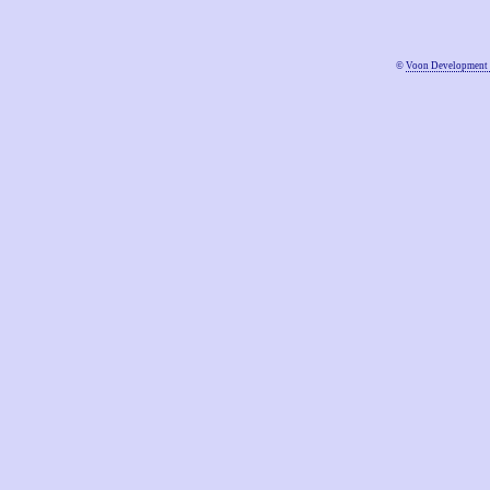
©
Voon Development