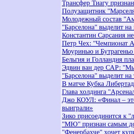
Трансфер Тиагу признан
Полузащитник "Марселя"
Молодежный состав "Ам
"Барселона" выделит на
Константин Сарсания не
Петр Чех: "Чемпионат А
Моуринью и Бутрагеньо
Бельгия и Голландия пл
Эдвин ван дер САР: "М
"Барселона" выделит на
В матче Кубка Либертад
Глава холдинга "Арсена
Джо КОУЛ: «Финал – это
выиграли»
Зико присоединится к "
"МЮ" признан самым д
"Фенербахче" хочет куп