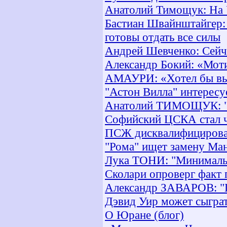
Анатолий Тимощук: На У
Бастиан Швайнштайгер:
готовы отдать все силы
Андрей Шевченко: Сейча
Александр Бокий: «Мот
АМАУРИ: «Хотел бы выс
"Астон Вилла" интересу
Анатолий ТИМОЩУК: "Не
Софийский ЦСКА стал 
ПСЖ дисквалифициров
"Рома" ищет замену Ма
Лука ТОНИ: "Минимальн
Сколари опроверг факт 
Александр ЗАВАРОВ: "Г
Дэвид Уир может сыгра
О Юране (блог)