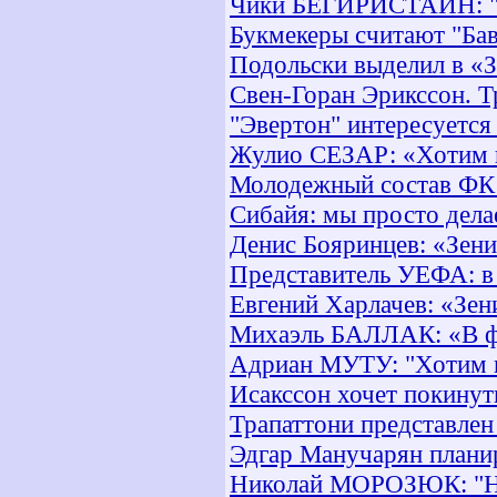
Чики БЕГИРИСТАЙН: "В
Букмекеры считают "Ба
Подольски выделил в «
Свен-Горан Эрикссон. Т
"Эвертон" интересуется
Жулио СЕЗАР: «Хотим в
Молодежный состав ФК 
Сибайя: мы просто дела
Денис Бояринцев: «Зен
Представитель УЕФА: в
Евгений Харлачев: «Зен
Михаэль БАЛЛАК: «В ф
Адриан МУТУ: "Хотим п
Исакссон хочет покинут
Трапаттони представлен
Эдгар Манучарян планир
Николай МОРОЗЮК: "Не