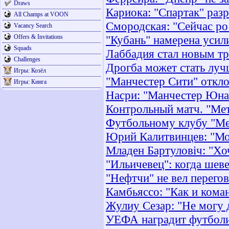
Draws
Кариока: "Спартак" раз
All Champs at VOON
Смородская: "Сейчас ро
Vacancy Search
Offers & Invitations
"Кубань" намерена усил
Squads
Лаббадия стал новым т
Challenges
Дрогба может стать лу
Игры: Козёл
"Манчестер Сити" откло
Игры: Кинга
Насри: "Манчестер Юнай
Контрольный матч. "Мет
Футбольному клубу "Мет
Юрий Калитвинцев: "Мо
Младен Бартуловіч: "Хо
"Ильичевец": когда шев
"Нефтчи" не вел перего
Камбьяссо: "Как и коман
Жулиу Сезар: "Не могу д
УЕФА наградит футболис