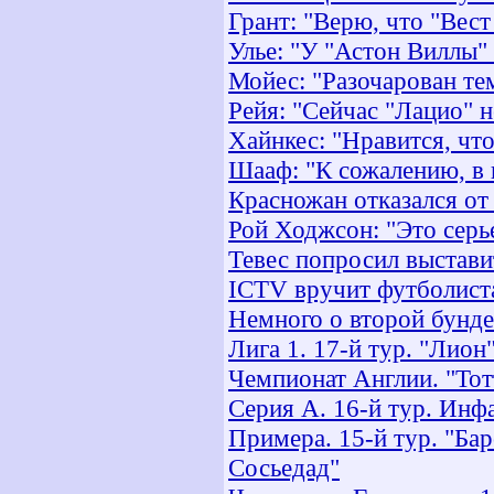
Грант: "Верю, что "Вест
Улье: "У "Астон Виллы"
Мойес: "Разочарован тем
Рейя: "Сейчас "Лацио" 
Хайнкес: "Нравится, чт
Шааф: "К сожалению, в 
Красножан отказался от
Рой Ходжсон: "Это сер
Тевес попросил выстави
ICTV вручит футболист
Немного о второй бундес
Лига 1. 17-й тур. "Лион
Чемпионат Англии. "Тотт
Серия А. 16-й тур. Инфа
Примера. 15-й тур. "Барс
Сосьедад"