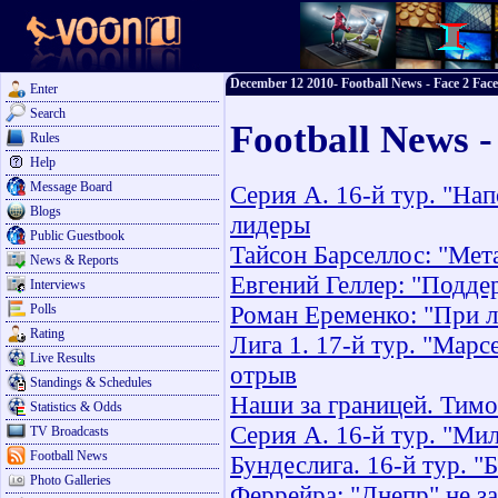
December 12 2010- Football News - Face 2 Face
Enter
Search
Football News 
Rules
Help
Message Board
Серия А. 16-й тур. "Нап
Blogs
лидеры
Public Guestbook
Тайсон Барселлос: "Мет
News & Reports
Евгений Геллер: "Подде
Interviews
Роман Еременко: "При л
Polls
Rating
Лига 1. 17-й тур. "Марс
Live Results
отрыв
Standings & Schedules
Наши за границей. Тимо
Statistics & Odds
Серия А. 16-й тур. "Ми
TV Broadcasts
Football News
Бундеслига. 16-й тур. "
Photo Galleries
Феррейра: "Днепр" не за