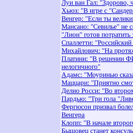
Луи ван Гал: "Здорово,
Хьюз: "В игре с "Санде
Венгер: "Если ты велик
Мансано: "Севилье" не с
"Лион" готов потратить
Спаллетти: "Российский
Михайлович: "На протя
Платини: "В решении Ф
нелогичного"
Адамс: "Моуринью сказа
Маццари: "Приятно смот
Делио Росси: "Во второ
Пардью: "Три гола "Лив
Фергюсон призвал болел
Венгера
Клопп: "В начале второ
Бышовец станет консуль