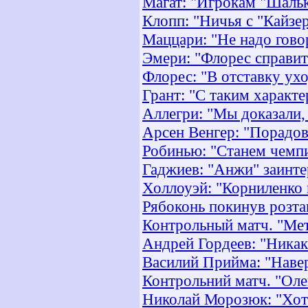
Магат: "Игрокам "Шальк
Клопп: "Ничья с "Кайзе
Маццари: "Не надо гово
Эмери: "Флорес справит
Флорес: "В отставку ух
Грант: "С таким характ
Аллегри: "Мы доказали, 
Арсен Венгер: "Порадо
Робинью: "Станем чемпи
Гаджиев: "Анжи" заинте
Холлоуэй: "Корниленко 
Рябоконь покинув розт
Контрольный матч. "Мет
Андрей Гордеев: "Никак
Василий Прийма: "Наве
Контрольний матч. "Олек
Николай Морозюк: "Хоте