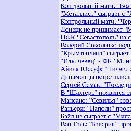
Контрольний матч. "Вол
"Металлист" сыграет с 
Контрольный матч. "Чер
Донецк не принимает "
ПФК "Севастополь" на с
Валерий Соколенко подп
"Крымтеплица" сыграет
"Ильичевец" - ФК "Минс
Айила Юссуф: "Ничего о
Динамовцы встретились
Сергей Семак: "Последн
В "Шахтере" появится 
Мансано: "Севилья" сов
Раньери: "Наполи" прос
Бэйл не сыграет с "Мил
Ван Галь: "Бавария" про