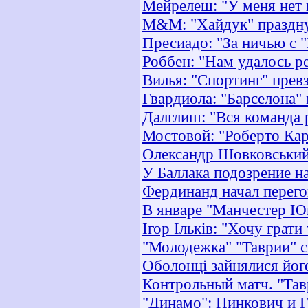
Мейрелеш: "У меня нет
M&M: "Хайдук" праздну
Пресиадо: "За ничью с 
Роббен: "Нам удалось р
Вилья: "Спортинг" прев
Гвардиола: "Барселона"
Далглиш: "Вся команда 
Мостовой: "Роберто Кар
Олександр Шовковський: 
У Баллака подозрение н
Фердинанд начал перег
В январе "Манчестер Юн
Ігор Ільків: "Хочу грати
"Молодежка" "Таврии" с
Оболонці зайнялися йог
Контрольный матч. "Тав
"Динамо": Нинкович и Г