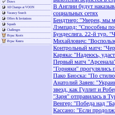
Draws
В Англии будут наказыв
All Champs at VOON
социальных сетях
Vacancy Search
Offers & Invitations
Бендтнер: "Уверен, мы 
Squads
Лэмпард: "Способны по
Challenges
Бундеслига. 22-й тур. "
Игры: Козёл
Михайлович: "Воспольз
Игры: Кинга
Контрольный матч: "Чер
Каряка: "Надеюсь, удас
Первый матч "Арсенала"
"Горняки" прогулялись 
Пако Биоска: "По стилю
Анатолий Заяев: "Украи
звезд, как Гуллит и Роб
"Заря" отправилась в Т
Венгер: "Победа над "Б
Кассано: "Если продолжи