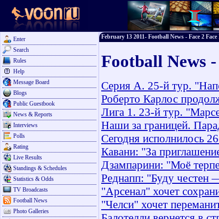
February 13 2011- Football News - Face 2 Face 
Enter
Search
Football News -
Rules
Help
Message Board
Серия А. 25-й тур. "Нап
Blogs
Роберто Карлос продол
Public Guestbook
Лига 1. 23-й тур. "Мар
News & Reports
Наши за границей. Пар
Interviews
Сегодня исполнилось 26
Polls
Rating
Кавани: "За приглашение
Live Results
Дзампарини: "Моё терпе
Standings & Schedules
Реднапп: "Буду честен 
Statistics & Odds
"Арсенал" хочет сохрани
TV Broadcasts
Football News
"Челси" хочет перемани
Photo Galleries
Балотелли вернется в ст