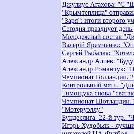
Джулиус Агахова: "С "Ш
"Крымтеплица" отправи
"Заря": итоги второго 
Сегодня празднует ден
Молодежный состав "Ди
Валерій Яремченко: "Оп
Сергей Рыбалка: "Хотел
Александр Алиев: "Буду
Александр Романчук: "
Чемпионат Голландии. 2
Контрольный матч. "Дин
Тимощука снова "сватаю
Чемпионат Шотландии. 2
"Мотеруэллу"
Бундеслига. 22-й тур. "
Игорь Худобьяк - лучши
читателей UA-Футбол