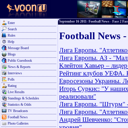
September 16 2011- Football News - Face 2 Fac
Enter
Search
Football News -
Rules
Help
Message Board
Лига Европы. "Атлетико"
Blogs
Лига Европы. АЗ - "Маль
Public Guestbook
Клейтон Хавьер – лидер 
News & Reports
Рейтинг клубов УЕФА. 
Interviews
Евросезоны Украины. Л
Polls
Rating
Игорь Суркис: "У наших
Live Results
реализовали"
Standings & Schedules
Лига Европы. "Штурм" -
Statistics & Odds
Лига Европы. "Атлетико"
TV Broadcasts
Football News
Андрей Шевченко: "Сток
Photo Galleries
уровня"