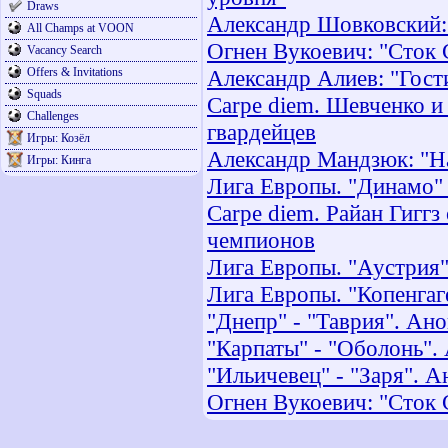
Draws
Александр Шовковский: 
All Champs at VOON
Огнен Вукоевич: "Сток 
Vacancy Search
Offers & Invitations
Александр Алиев: "Гост
Squads
Carpe diem. Шевченко 
Challenges
гвардейцев
Игры: Козёл
Александр Мандзюк: "На
Игры: Кинга
Лига Европы. "Динамо" 
Carpe diem. Райан Гиггз
чемпионов
Лига Европы. "Аустрия"
Лига Европы. "Копенгаг
"Днепр" - "Таврия". Ано
"Карпаты" - "Оболонь".
"Ильичевец" - "Заря". А
Огнен Вукоевич: "Сток 