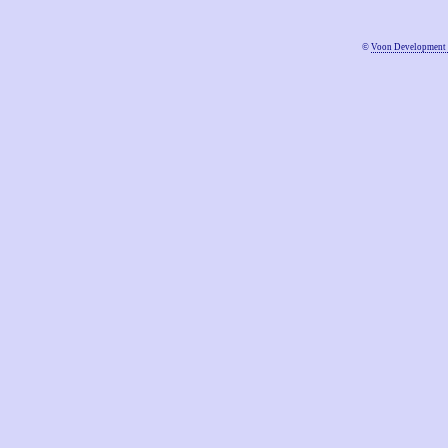
©
Voon Development