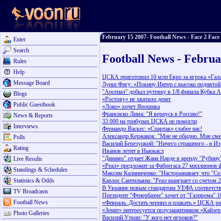
February 15 2007- Football News - Face 2 Face
Enter
Search
Football News - Februa
Rules
Help
ЦСКА приготовил 10 млн Евро за игрока «Гал
Message Board
Луиш Фигу: «Покину Интер с высоко поднятой
"Арсенал" добыл путевку в 1/8 финала Кубка 
Blogs
«Ростову» не хватило денег
Public Guestbook
«Локо» хочет Ярошика
Франсиско Лима: "Я вернусь в Россию!"
News & Reports
33 000 на трибунах ЦСКА не помогли
Interviews
Фернандо Васкес: «Спартак» слабее нас!
Александр Кержаков: "Мне не обидно. Мне см
Polls
Василий Березуцкий: "Ничего страшного - в И
Rating
Иванов летит в Ньюкасл
"Динамо" отдает Жана Нарде в аренду "Рубину
Live Results
«Реал» предложит за Фабрегаса 27 миллионов 
Standings & Schedules
Максим Калиниченко: "Настораживает, что "Сел
Statistics & Odds
Карлос Сантильяна: "Реал выиграет со счетом 2
В Украине новым стандартам УЕФА соответству
TV Broadcasts
Президент "Фенербахче" хочет от "Газпрома" 
Football News
«Февраль. Достать чернил и плакать.» ЦСКА р
«Зенит» интересуется полузащитником «Кайзер
Photo Galleries
Василий Уткин: "У кого нет игроков?"