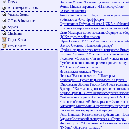
Draws
Василий Уткин: "Газзаев ругается - значит, все
Эмиль Мпенза перешел в «Манчестер Сити»
All Champs at VOON
"Аякс" на коленях
Vacancy Search
Анатолий Бышовец: "Те, кто хочет играть, мен
Робинью на «Олд Траффорд»?
Offers & Invitations
Гершкович и Габулов об игре ЦСКА с «Макка
Squads
Британская королева встретится с игроками «А
Стив Макларен хочет посадить сборную на сбо
Challenges
ЦСКА грозит война кланов
Игры: Козёл
Юрий Семин: "В "Локо" и сейчас есть с кем раб
Виктор Онопко: "Испанский рыцарь"
Игры: Кинга
«Рубин» подписал трехлетний контракт с Вит
Евгений Алдонин: "Мы никого не записывали в
Рикельме: «Отказал «Ривер Плейт» даже не гля
Футбольные чиновники "разминировали мину" 
У "Валенсии" опять травмы
Израильская надежда "Челси"
Игроки "Нанси" о матче с "Шахтером"
Ковальчук: "Скупаю недвижимость в Одессе!"
Юношеская сборная России 1988 года рождени
Вратарю "Хартса" не дают играть из-за отказа 
Карлес Пуйоль: «Этот конфликт сделает нас си
Футболисты сборной Англии получили DVD с 
Романов обвинил «Рейнджерс» и «Селтик» в по
Александр Мостовой: «Спартаковцам перед игр
Бекхэм может вернуться в сборную
Голы Панова и Кантонистова добыли для "Торп
Адриан Сосновский тренируется с «Торпедо»
Инспектор УЕФА посчитал «Лужники» готовым
"Кубань" обыграла "Динамо"