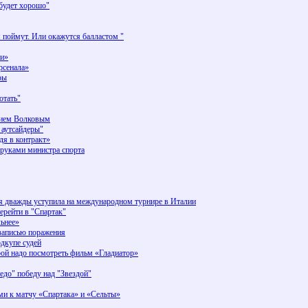
 будет хорошо"
я поймут. Или окажутся балластом "
би»
рсенала»
ры
отать"
алием Волковым
 аутсайдеры"
дя в контракт»
руками министра спорта
я дважды уступила на международном турнире в Италии
перейти в "Спартак"
льнее»
записью поражения
дкупе судей
ой надо посмотреть фильм «Гладиатор»
едо" победу над "Звездой"
и к матчу «Спартака» и «Сельты»