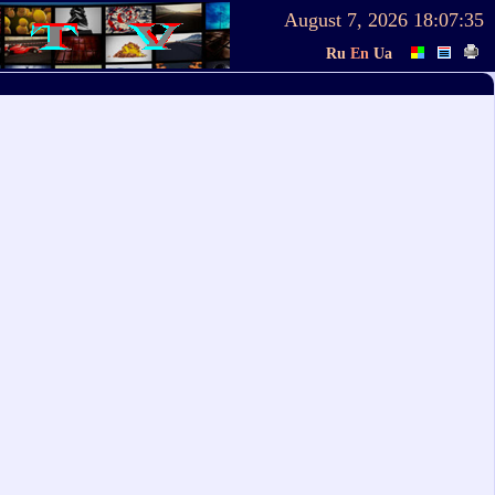
August 7, 2026
18:07:35
Ru
En
Ua