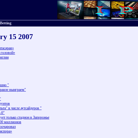
 Betting
ry 15 2007
атасарая»
 головой»
Англии
ешно "
зраиле выиграем"
"
фунтов
ьта" в числе аутсайдеров "
-0"
ет только стадион в Запорожье
100 миллионов
азочаровал
испора»