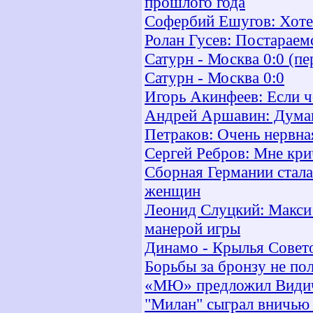
прошлого года
Софербий Ешугов: Хотел
Ролан Гусев: Постараем
Сатурн - Москва 0:0 (п
Сатурн - Москва 0:0
Игорь Акинфеев: Если ч
Андрей Аршавин: Думаю
Петраков: Очень нервна
Сергей Ребров: Мне кри
Сборная Германии стала
женщин
Леонид Слуцкий: Макси 
манерой игры
Динамо - Крылья Совето
Борьбы за бронзу не по
«МЮ» предложил Видич
"Милан" сыграл вничью 