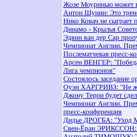
Жозе Моуринью может в
Антон Шунин: Это трен
Нико Ковач не сыграет 
Динамо - Крылья Совето
Эдвин ван дер Сар проп
Чемпионат Англии. Прем
Послематчевая пресс-к
Арсен ВЕНГЕР: "Победа
Лига чемпионов"
Состоялось заседание 
Оуэн ХАРГРИВЗ: "Не жд
Джону Терри будет сдел
Чемпионат Англии. Прем
пресс-конференция
Дидье ДРОГБА: "Уход 
Свен-Ёран ЭРИКССОН: "
Анатолий ТИМОЩУК: "Пр