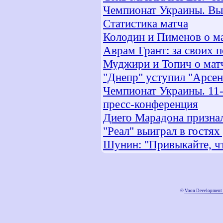
Чемпионат Украины. Выс
Статистика матча
Колодин и Пименов о м
Аврам Грант: за своих 
Муджири и Топич о мат
"Днепр" уступил "Арсен
Чемпионат Украины. 11-
пресс-конференция
Диего Марадона признал
"Реал" выиграл в гостях
Шунин: "Привыкайте, чт
©
Voon Development