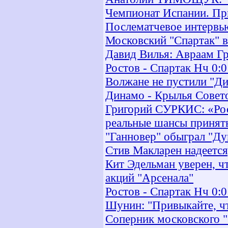
Чемпионат Испании. Прим
Послематчевое интервь
Московский "Спартак" 
Давид Вилья: Авраам Г
Ростов - Спартак Нч 0:0
Волжане не пустили "Ди
Динамо - Крылья Совето
Григорий СУРКИС: «Рос
реальные шансы принят
"Ганновер" обыграл "Ду
Стив Макларен надеется
Кит Эдельман уверен, ч
акций "Арсенала"
Ростов - Спартак Нч 0:0
Шунин: "Привыкайте, чт
Соперник московского "