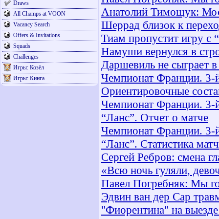
Draws
Анатолий Тимощук: Мос
All Champs at VOON
Шеррад близок к перехо
Vacancy Search
Offers & Invitations
Тиам пропустит игру с 
Squads
Намуши вернулся в стр
Challenges
Даршевиль не сыграет в
Игры: Козёл
Чемпионат Франции. 3-й
Игры: Кинга
Ориентировочные соста
Чемпионат Франции. 3-й
“Ланс”. Отчет о матче
Чемпионат Франции. 3-й
“Ланс”. Статистика матч
Сергей Ребров: смена гл
«Всю ночь гуляли, дев
Павел Погребняк: Мы г
Эдвин ван дер Сар трав
"Фиорентина" на выезде