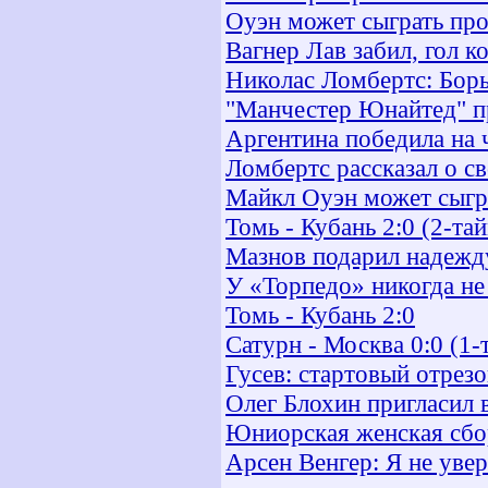
Оуэн может сыграть про
Вагнер Лав забил, гол к
Николас Ломбертс: Борь
"Манчестер Юнайтед" п
Аргентина победила на 
Ломбертс рассказал о с
Майкл Оуэн может сыгра
Томь - Кубань 2:0 (2-та
Мазнов подарил надежд
У «Торпедо» никогда не
Томь - Кубань 2:0
Сатурн - Москва 0:0 (1-
Гусев: стартовый отрезо
Олег Блохин пригласил
Юниорская женская сбо
Арсен Венгер: Я не уве