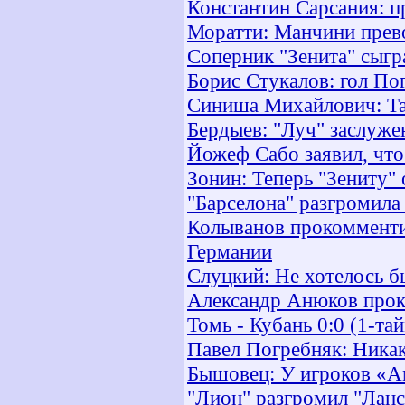
Константин Сарсания: п
Моратти: Манчини прев
Соперник "Зенита" сыгр
Борис Стукалов: гол По
Синиша Михайлович: Та
Бердыев: "Луч" заслуже
Йожеф Сабо заявил, что
Зонин: Теперь "Зениту"
"Барселона" разгромила
Колыванов прокомменти
Германии
Слуцкий: Не хотелось 
Александр Анюков прок
Томь - Кубань 0:0 (1-та
Павел Погребняк: Никак
Бышовец: У игроков «А
"Лион" разгромил "Ланс