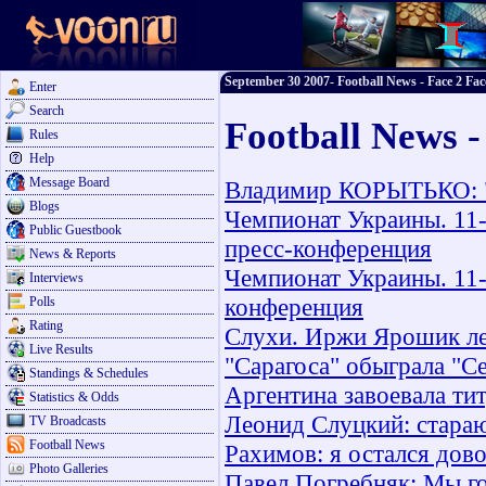
September 30 2007- Football News - Face 2 Fac
Enter
Search
Football News 
Rules
Help
Message Board
Владимир КОРЫТЬКО: "
Blogs
Чемпионат Украины. 11-
Public Guestbook
пресс-конференция
News & Reports
Чемпионат Украины. 11-
Interviews
конференция
Polls
Rating
Слухи. Иржи Ярошик ле
Live Results
"Сарагоса" обыграла "С
Standings & Schedules
Аргентина завоевала ти
Statistics & Odds
Леонид Слуцкий: стараю
TV Broadcasts
Football News
Рахимов: я остался дов
Photo Galleries
Павел Погребняк: Мы г