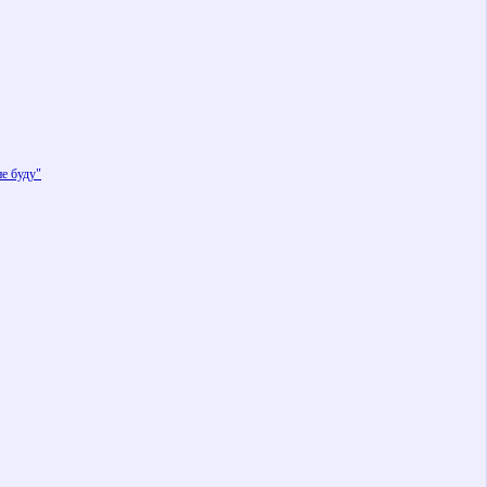
е буду"