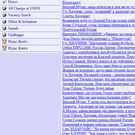
Draws
Взяли кассу
Виталий Мутко: наши ребята ни в чем им не ус
All Champs at VOON
Гус Хиддинк: слово "излишний" к ажиотажу в
Vacancy Search
Советы Хиддинку
Колыванов ждёт от сборной России только поб
Offers & Invitations
Борис Стукалов: судья заставил обратиться к д
Squads
Португальский бурлак
Винченцо ПИНКОЛИНИ: «Динамо» на очень хо
Challenges
Дель Пьеро продлил контракт с "Ювентусом"
Игры: Козёл
Гус ХИДДИНК: "Настоящие хозяева футбола - 
Отбор ЕВРО-2008. Россия-Англия. Предматчев
Игры: Кинга
Скандал с оскорблением жен футболистов подх
Голодные англичане на Красной площади. Пое
Игорь Семшов: Ничего нового в их действиях я
Сергей Овчинников: Надо чаще бить по ворота
Жирков не вспомнил, когда наша сборная посл
Гус Хиддинк: На нашей стороне – переполненны
Владислав Третьяк считает, что англичане маст
Андрей Канчельскис: Нам надо обязательно по
Грэм Тэйлор: Уверен, будет ничья
Билялетдинов: отсутствие Терри станет пробле
Харатьян: Мы так заждались больших побед!
Виталий Мутко: У меня есть предстартовое вол
Татарчук: Англичане не так сильны, как кажетс
В Москве зафиксировано два инцидента, в кот
Грэм Тэйлор: Хиддинк обязательно удивит Мак
Гаджи Гаджиев оценил шансы сборной России
Изменений в режиме работы станции "Спортивн
Сэм ЭЛЛАРДАЙС: "Не время предлагать Оуэну
Олег БЛОХИН: "Чем выше взлетел, тем больне