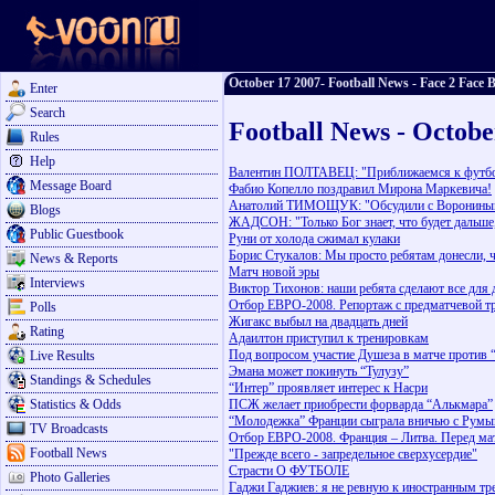
October 17 2007- Football News - Face 2 Face B
Enter
Search
Football News - Octobe
Rules
Help
Валентин ПОЛТАВЕЦ: "Приближаемся к футбо
Message Board
Фабио Копелло поздравил Мирона Маркевича!
Анатолий ТИМОЩУК: "Обсудили с Воронины
Blogs
ЖАДСОН: "Только Бог знает, что будет дальше, 
Public Guestbook
Руни от холода сжимал кулаки
Борис Стукалов: Мы просто ребятам донесли, 
News & Reports
Матч новой эры
Interviews
Виктор Тихонов: наши ребята сделают все для 
Отбор ЕВРО-2008. Репортаж с предматчевой т
Polls
Жигакс выбыл на двадцать дней
Rating
Адаилтон приступил к тренировкам
Под вопросом участие Душеза в матче против 
Live Results
Эмана может покинуть “Тулузу”
Standings & Schedules
“Интер” проявляет интерес к Насри
Statistics & Odds
ПСЖ желает приобрести форварда “Алькмара”
“Молодежка” Франции сыграла вничью с Румы
TV Broadcasts
Отбор ЕВРО-2008. Франция – Литва. Перед ма
Football News
"Прежде всего - запредельное сверхусердие"
Страсти О ФУТБОЛЕ
Photo Galleries
Гаджи Гаджиев: я не ревную к иностранным тр