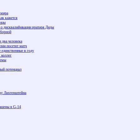
 мира
как кажется
ницы
 о дисквалификации вратаря Диды
сборной
и два человека
лии посетят матч
е единственные в году
 коллег
лемы
ный потенциал
ду Лихтенштейна
лашены в G-14