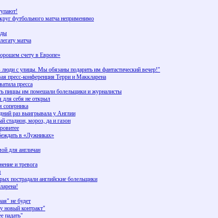
тупают!
округ футбольного матча неприменимо
еды
елегату матча
рошем счету в Европе»
люди с улицы. Мы обязаны подарить им фантастический вечер!"
ая пресс-конференция Терри и Маккларена
ватила пресса
сть пиццы им помешали болельщики и журналисты
 для себя не открыл
м соперника
едний раз выигрывала у Англии
й стадион, мороз, да и газон
еровитее
беждать в «Лужниках»
мой для англичан
нение и тревога
я
орых пострадали английские болельщики
ларена!
ая" не будет
 новый контракт"
е падать"