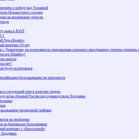
оворить о победе над Украиной
гиле Неизвестного солдата
оры на московских дорогах
города
ату мира в ЮАР
1:1
all NewsReader»
вый контракт Оуэну
 с Дзаккерони, но возможность приглашения хорошего иностранного тренера отрицать н
нчестер Юнайтед"
ень многое
ока нет"
е будут встречаться
 английскими болельщиками не повторятся
ы в следующий этап в качестве лидера
воду игры сборной России под руководством Хиддинка
техники
эном
ользованием трехмерной графики
аются на проблемы
ие на британских болельщиков
ий контракт с «Барселоной»
у Хиддинка