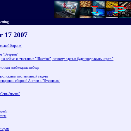
etting
r 17 2007
льной Европе"
м "Эвертон"
но сейчас я счастлив в "Шахтёре", поэтому здесь и буду продолжать играть"
что нам необходима победа
достижения поставленной задачи
ренировки сборной Англии в "Лужниках"
“Сент-Этьена”
нией
тчем
енерам