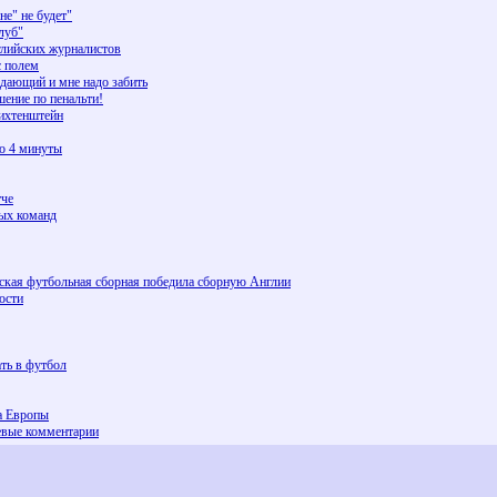
е" не будет"
луб"
глийских журналистов
с полем
адающий и мне надо забить
ение по пенальти!
ихтенштейн
о 4 минуты
тче
ых команд
йская футбольная сборная победила сборную Англии
ости
ть в футбол
а Европы
евые комментарии