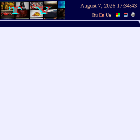
August 7, 2026
17:34:43
Ru
En
Ua