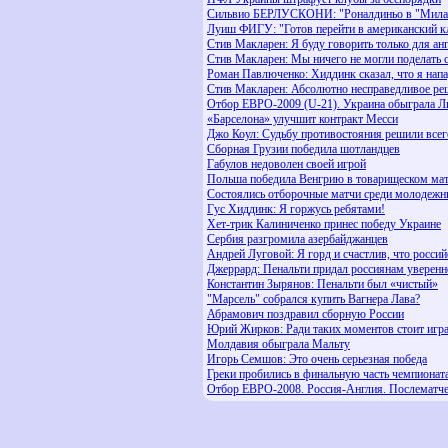
Сильвио БЕРЛУСКОНИ: "Роналдиньо в "Милан
Луиш ФИГУ: "Готов перейти в американский к
Стив Макларен: Я буду говорить только для ан
Стив Макларен: Мы ничего не могли поделать 
Роман Павлюченко: Хиддинк сказал, что я нап
Стив Макларен: Абсолютно несправедливое реш
Отбор ЕВРО-2009 (U-21). Украина обыграла Л
«Барселона» улучшит контракт Месси
Джо Коул: Судьбу противостояния решили всег
Сборная Грузии победила шотландцев
Габулов недоволен своей игрой
Польша победила Венгрию в товарищеском ма
Состоялись отборочные матчи среди молодежн
Гус Хиддинк: Я горжусь ребятами!
Хет-трик Калиниченко принес победу Украине
Сербия разгромила азербайджанцев
Андрей Луговой: Я горд и счастлив, что росси
Джеррард: Пенальти придал россиянам уверенн
Константин Зырянов: Пенальти был «чистый»
"Марсель" собрался купить Вагнера Лава?
Абрамович поздравил сборную России
Юрий Жирков: Ради таких моментов стоит игра
Молдавия обыграла Мальту
Игорь Семшов: Это очень серьезная победа
Греки пробились в финальную часть чемпионат
Отбор ЕВРО-2008. Россия-Англия. Послематч