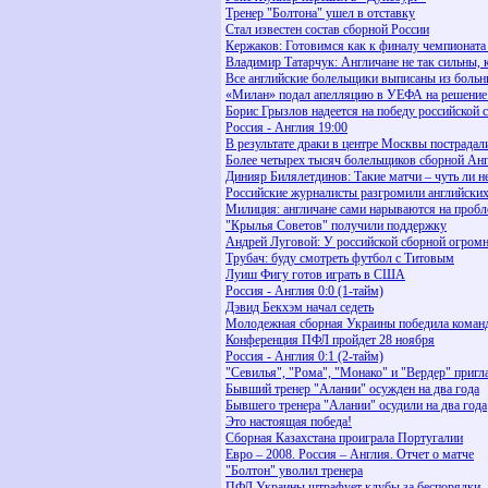
Тренер "Болтона" ушел в отставку
Стал известен состав сборной России
Кержаков: Готовимся как к финалу чемпионата
Владимир Татарчук: Англичане не так сильны, 
Все английские болельщики выписаны из боль
«Милан» подал апелляцию в УЕФА на решение
Борис Грызлов надеется на победу российской 
Россия - Англия 19:00
В результате драки в центре Москвы пострадал
Более четырех тысяч болельщиков сборной Анг
Динияр Билялетдинов: Такие матчи – чуть ли н
Российские журналисты разгромили английских
Милиция: англичане сами нарываются на проб
"Крылья Советов" получили поддержку
Андрей Луговой: У российской сборной огром
Трубач: буду смотреть футбол с Титовым
Луиш Фигу готов играть в США
Россия - Англия 0:0 (1-тайм)
Дэвид Бекхэм начал седеть
Молодежная сборная Украины победила коман
Конференция ПФЛ пройдет 28 ноября
Россия - Англия 0:1 (2-тайм)
"Севилья", "Рома", "Монако" и "Вердер" приг
Бывший тренер "Алании" осужден на два года
Бывшего тренера "Алании" осудили на два года
Это настоящая победа!
Сборная Казахстана проиграла Португалии
Евро – 2008. Россия – Англия. Отчет о матче
"Болтон" уволил тренера
ПФЛ Украины штрафует клубы за беспорядки