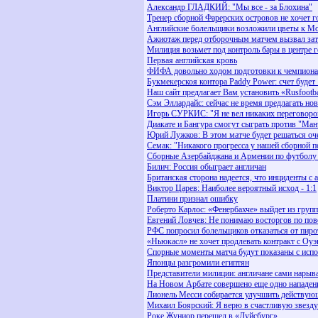
Александр ГЛАДКИЙ: "Мы все - за Блохина"
Тренер сборной Фарерских островов не хочет г
Английские болельщики возложили цветы к Мо
Ажиотаж перед отборочным матчем вызвал зат
Милиция возьмет под контроль бары в центре 
Первая английская кровь
ФИФА довольно ходом подготовки к чемпион
Букмекерскоя контора Paddy Power: счет будет 
Наш сайт предлагает Вам установить «Rusfootb
Сэм Эллардайс: сейчас не время предлагать но
Игорь СУРКИС: "Я не вел никаких переговоров
Диакате и Бангура смогут сыграть против "Ма
Юрий Лужков: В этом матче будет решаться оч
Семак: "Никакого прогресса у нашей сборной п
Сборные Азербайджана и Армении по футболу н
Билич: Россия обыграет англичан
Британская сторона надеется, что инциденты с
Виктор Царев: Наиболее вероятный исход - 1:1
Платини признал ошибку
Роберто Карлос: «Фенербахче» выйдет из групп
Евгений Ловчев: Не понимаю восторгов по по
РФС попросил болельщиков отказаться от пиро
«Ньюкасл» не хочет продлевать контракт с Оу
Спорные моменты матча будут показаны с исп
Японцы разгромили египтян
Представители милиции: англичане сами нарыв
На Новом Арбате совершено еще одно нападен
Лионель Месси собирается улучшить действующ
Михаил Боярский: Я верю в счастливую звезд
Роке Жуниор перешел в «Дуйсбург»