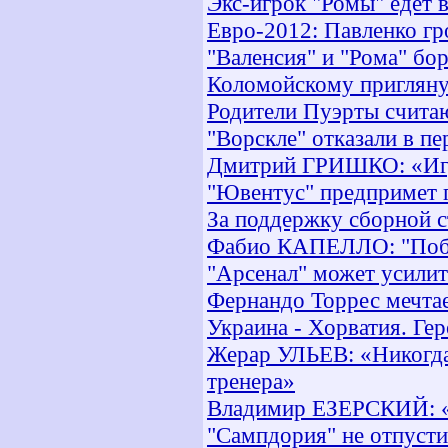
Экс-игрок "Ромы" едет 
Евро-2012: Павленко гр
"Валенсия" и "Рома" бо
Коломойскому пригляну
Родители Пуэрты считаю
"Ворскле" отказали в пе
Дмитрий ГРИШКО: «Игра 
"Ювентус" предпримет 
За поддержку сборной с
Фабио КАПЕЛЛО: "Побед
"Арсенал" может усилит
Фернандо Торрес мечтае
Украина - Хорватия. Гер
Жерар УЛЬЕВ: «Никогда 
тренера»
Владимир ЕЗЕРСКИЙ: «
"Сампдория" не отпусти