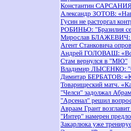
Константин САРСАНИЯ: 
Александр ЗОТОВ: «Наш
Гусин не расторгал конт
РОБИНЬО: "Бразилия се
Мирослав БЛАЖЕВИЧ: «
Агент Станковича опров
Андрей ГОЛОВАШ: «Вор
Стам вернулся в "МЮ"
Владимир ЛЫСЕНКО: "С 
Димитар БЕРБАТОВ: «Ко
Товарищеский матч. «К
"Челси" задолжал Абра
"Арсенал" решил вопро
Авраам Грант возглавит
"Интер" намерен предл
Закарлюка уже тренируе