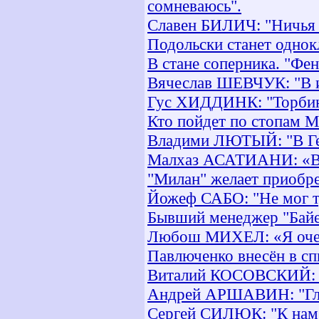
сомневаюсь".
Славен БИЛИЧ: "Ничья с
Подольски станет одно
В стане соперника. "Фе
Вячеслав ШЕВЧУК: "В иг
Гус ХИДДИНК: "Торбинс
Кто пойдет по стопам М
Владими ЛЮТЫЙ: "В Ге
Малхаз АСАТИАНИ: «В 
"Милан" желает приобр
Йожеф САБО: "Не мог т
Бывший менеджер "Байер
Любош МИХЕЛ: «Я очен
Павлюченко внесён в сп
Виталий КОСОВСКИЙ: «Н
Андрей АРШАВИН: "Глав
Сергей СИЛЮК: "К нам 