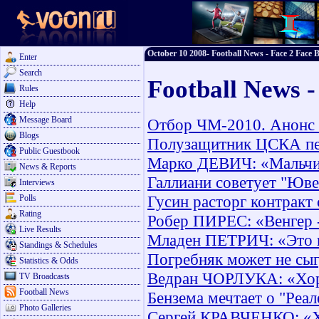
October 10 2008- Football News - Face 2 Face B
Enter
Search
Football News -
Rules
Help
Message Board
Отбор ЧМ-2010. Анонс 
Blogs
Полузащитник ЦСКА пер
Public Guestbook
Марко ДЕВИЧ: «Мальчик
News & Reports
Галлиани советует "Юве
Interviews
Гусин расторг контракт
Polls
Rating
Робер ПИРЕС: «Венгер 
Live Results
Младен ПЕТРИЧ: «Это 
Standings & Schedules
Погребняк может не сыг
Statistics & Odds
Ведран ЧОРЛУКА: «Хоро
TV Broadcasts
Football News
Бензема мечтает о "Реал
Photo Galleries
Сергей КРАВЧЕНКО: «Хо