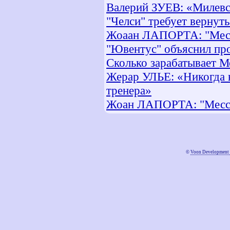
Валерий ЗУЕВ: «Милевс
"Челси" требует вернут
Жоаан ЛАПОРТА: "Месси
"Ювентус" объяснил пр
Сколько зарабатывает 
Жерар УЛЬЕ: «Никогда н
тренера»
Жоан ЛАПОРТА: "Месси 
©
Voon Development