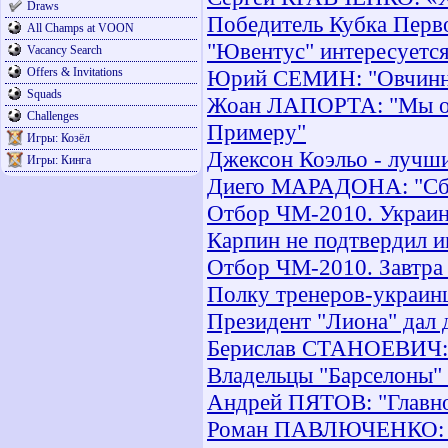
Draws
Победитель Кубка Перво
All Champs at VOON
"Ювентус" интересуетс
Vacancy Search
Offers & Invitations
Юрий СЕМИН: "Овчинник
Squads
Жоан ЛАПОРТА: "Мы обя
Challenges
Примеру"
Игры: Козёл
Джексон Коэльо - лучши
Игры: Кинга
Диего МАРАДОНА: "Сбо
Отбор ЧМ-2010. Украина
Карпин не подтвердил 
Отбор ЧМ-2010. Завтра 
Полку тренеров-украин
Президент "Лиона" дал 
Берислав СТАНОЕВИЧ: "
Владельцы "Барселоны"
Андрей ПЯТОВ: "Главное
Роман ПАВЛЮЧЕНКО: "В