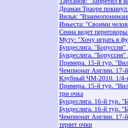
Тарханов: "Запретил в к
Драман Траоре покинул
Вилья: "Взаимопонимание
Иньеста: "Своими челов
Сенна ведет переговоры
Муту: "Хочу играть в ф
Бундеслига. "Боруссия" 
Бундеслига. "Боруссия" 
Примера. 15-й тур. "Ви
Чемпионат Англии. 17-й
Клубный ЧМ-2010. 1/4-я
Примера. 15-й тур. "Ви
три очка
Бундеслига. 16-й тур. "
Бундеслига. 16-й тур. "
Чемпионат Англии. 17-й
теряет очки