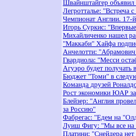
Швайнштайгер объявил о
Легротталье: "Встреча 
Чемпионат Англии. 17-й
Игорь Суркис: "Впервые
Михайличенко нашел ра
"Маккаби" Хайфа подпи
Анчелотти: "Абрамович
Гвардиола: "Месси оста
Агуэро будет получать в
Бюджет "Томи" в следу
Команда друзей Роналдо
Рост экономики ЮАР за
Блейзер: "Англия прове
за Россию"
Фабрегас: "Едем на "Ол
Луиш Фигу: "Мы все на 
Платини: "Снейдера нет 