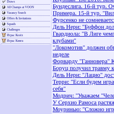
Draws
Бундеслига. 16-й тур. О
All Champs at VOON
Примера. 15-й тур. "Ви
Vacancy Search
Offers & Invitations
Фурсенко не сомневает
Squads
Дель Нери: "Буффон дол
Challenges
Гвардиола: "В Лиге чем
Игры: Козёл
клубами"
Игры: Кинга
"Локомотив" должен об
неделе
Форварду "Ганновера" К
Боруц получил травму к
Дель Нери: "Лацио" дос
Терри: "Если будем играт
себя"
Модрич: "Уважаем "Челс
У Серхио Рамоса растяж
Моуринью: "Сложно игра