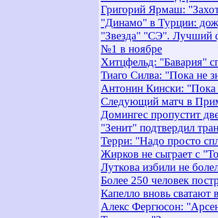
Григорий Ярмаш: "Захот
"Динамо" в Турции: дож
"Звезда" "СЭ". Лучший 
№1 в ноябре
Хитцфельд: "Бавария" с
Тиаго Силва: "Пока не з
Антонин Кински: "Пока
Следующий матч в Прим
Домингес пропустит две
"Зенит" подтвердил тра
Терри: "Надо просто спл
Жирков не сыграет с "Т
Луткова избили не бол
Более 250 человек пост
Капелло вновь сватают 
Алекс Фергюсон: "Арсен