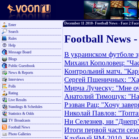
December 11 2010- Football News - Face 2 Face
Enter
Search
Football News 
Rules
Help
Message Board
В украинском футболе з
Blogs
Михаил Кополовец: "Час
Public Guestbook
Контрольний матч. "Кар
News & Reports
Сергей Пшеничных: "Ха
Interviews
Мирча Луческу: "Мне оч
Polls
Rating
Анатолий Тимощук: "На 
Live Results
Рэзван Рац: "Хочу заве
Standings & Schedules
Николай Павлов: "Топта
Statistics & Odds
Ни Селезнев, ни "Днепр
TV Broadcasts
Football News
Итоги первой части сезо
Photo Galleries
Клубный ЧМ-2010. Кома