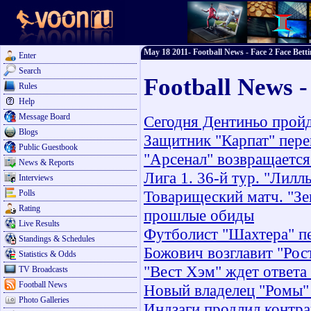
May 18 2011- Football News - Face 2 Face Bett
Enter
Search
Football News 
Rules
Help
Message Board
Сегодня Дентиньо прой
Blogs
Защитник "Карпат" пере
Public Guestbook
"Арсенал" возвращается
News & Reports
Лига 1. 36-й тур. "Лилл
Interviews
Товарищеский матч. "Зен
Polls
Rating
прошлые обиды
Live Results
Футболист "Шахтера" пе
Standings & Schedules
Божович возглавит "Рос
Statistics & Odds
"Вест Хэм" ждет ответа
TV Broadcasts
Football News
Новый владелец "Ромы" 
Photo Galleries
Индзаги продлил контра