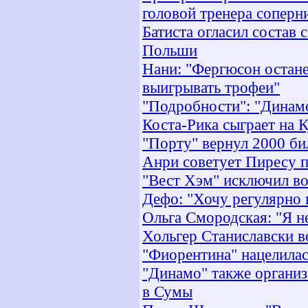
головой тренера соперн
Батиста огласил состав
Польши
Нани: "Фергюсон остане
выигрывать трофеи"
"Подробности": "Динам
Коста-Рика сыграет на 
"Порту" вернул 2000 би
Анри советует Пиресу 
"Вест Хэм" исключил в
Дефо: "Хочу регулярно 
Ольга Смородская: "Я н
Хольгер Станиславски 
"Фиорентина" нацелилас
"Динамо" также организ
в Сумы