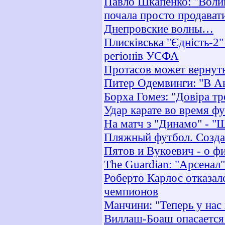
Павло Шкапенко: "Волин
почала просто продават
Днепровские волны…
Плисківська "Єдність-2"
регіонів УЄФА
Протасов может вернуть
Питер Одемвинги: "В Ан
Борха Гомез: "Довіра т
Удар карате во время фу
На матч з "Динамо" - "Ш
Пляжный футбол. Созд
Пятов и Вукоевич - о ф
The Guardian: "Арсенал
Роберто Карлос отказал
чемпионов
Манчини: "Теперь у на
Виллаш-Боаш опасается