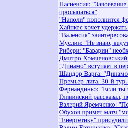
Пасиенсия: "Завоевание 
просыпаться"
"Наполи" пополнится ф
Хайнкес хочет удержать
"Валенсия" заинтересов
Муслин: "Не знаю, веду
Рибери: "Баварии" необ
Дмитро Хомченовський:
"Динамо" вступает в пе
Шандор Варга: "Динамо"
Премьер-лига. 30-й тур
Фернандиньо: "Если ты 
Гливинский рассказал, 
Валерий Яремченко: "По
Обухов примет матч "мо
"Енергетику" присудили
Вадим Евтушенко: "Став