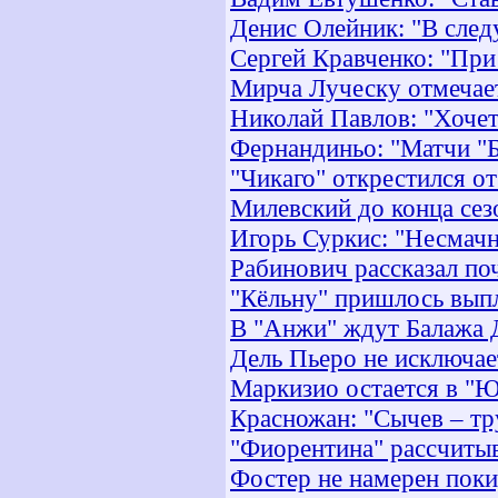
Денис Олейник: "В след
Сергей Кравченко: "Пр
Мирча Луческу отмечает
Николай Павлов: "Хочет
Фернандиньо: "Матчи "
"Чикаго" открестился о
Милевский до конца сезо
Игорь Суркис: "Несмачн
Рабинович рассказал по
"Кёльну" пришлось вып
В "Анжи" ждут Балажа
Дель Пьеро не исключа
Маркизио остается в "Ю
Красножан: "Сычев – тр
"Фиорентина" рассчиты
Фостер не намерен поки