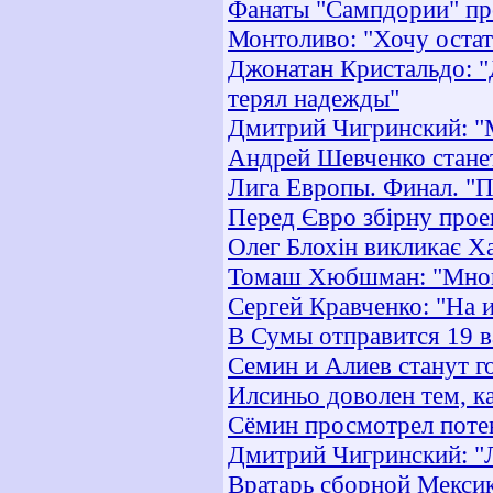
Фанаты "Сампдории" пр
Монтоливо: "Хочу остат
Джонатан Кристальдо: "
терял надежды"
Дмитрий Чигринский: "
Андрей Шевченко стане
Лига Европы. Финал. "По
Перед Євро збірну прое
Олег Блохін викликає Ха
Томаш Хюбшман: "Многи
Сергей Кравченко: "На и
В Сумы отправится 19 
Семин и Алиев станут 
Илсиньо доволен тем, к
Сёмин просмотрел поте
Дмитрий Чигринский: "
Вратарь сборной Мексик