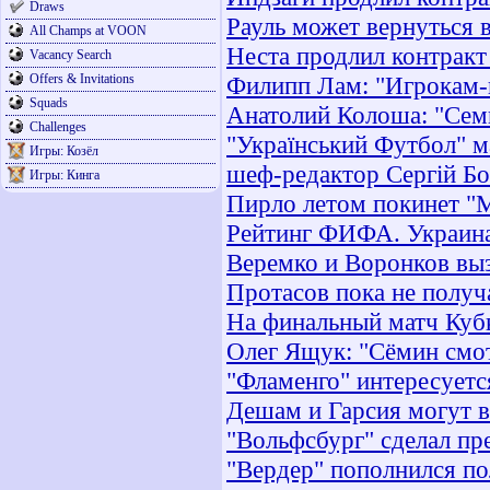
Draws
Рауль может вернуться 
All Champs at VOON
Неста продлил контракт
Vacancy Search
Offers & Invitations
Филипп Лам: "Игрокам-г
Squads
Анатолий Колоша: "Семи
Challenges
"Український Футбол" м
Игры: Козёл
шеф-редактор Сергій Б
Игры: Кинга
Пирло летом покинет "
Рейтинг ФИФА. Украина 
Веремко и Воронков вы
Протасов пока не получ
На финальный матч Кубк
Олег Ящук: "Сёмин смо
"Фламенго" интересует
Дешам и Гарсия могут в
"Вольфсбург" сделал пр
"Вердер" пополнился п