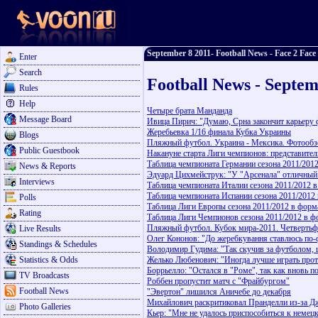
September 8 2011- Football News - Face 2 Face
Enter
Search
Football News - Septem
Rules
Help
Четыре брата Манданда
Message Board
Ивица Пирич: "Думаю, Срна закончит карьеру 
Жеребьевка 1/16 финала Кубка Украины
Blogs
Пляжный футбол. Украина - Мексика. Фотообз
Public Guestbook
Накануне старта Лиги чемпионов: представител
Таблица чемпионата Германии сезона 2011/2012
News & Reports
Эдуард Цихмейструк: "У "Арсенала" отличный
Interviews
Таблица чемпионата Италии сезона 2011/2012 в
Таблица чемпионата Испании сезона 2011/2012 
Polls
Таблица Лиги Европы сезона 2011/2012 в форма
Rating
Таблица Лиги Чемпионов сезона 2011/2012 в фо
Пляжный футбол. Кубок мира-2011. Четверть
Live Results
Олег Кононов: "До жеребкування ставлюсь по-
Standings & Schedules
Володимир Гудима: "Так скучив за футболом, 
Statistics & Odds
Желько Любенович: "Иногда лучше играть прот
Боррьелло: "Остался в "Роме", так как вновь 
TV Broadcasts
Роббен пропустит матч с "Фрайбургом"
Football News
"Эвертон" лишился Аничебе до декабря
Михайлович раскритиковал Пранделли из-за Д
Photo Galleries
Кьер: "Мне не удалось приспособиться к немец