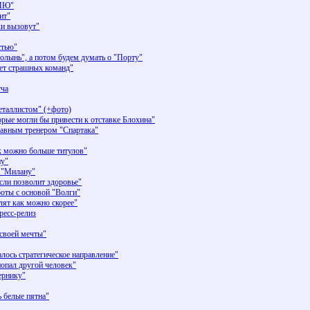
"МЮ"
ит"
ли вызовут"
стью"
олынь", а потом будем думать о "Порту"
ует страшных команд"
тча
еталлистом" (+фото)
орые могли бы привести к отставке Блохина"
лавным тренером "Спартака"
к можно больше титулов"
ну"
ь "Милану"
если позволит здоровье"
боты с основой "Волги"
лят как можно скорее"
ресс-релиз
своей мечты"
лось стратегическое направление"
попал другой человек"
ернику"
ь белые пятна"