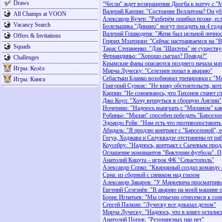
Draws
"Чесли" ждет возвращения Дрогба к матчу с 
Валерий Карпин: "Состояние Веллитона? Он уб
All Champs at VOON
Александр Кучер: "Разберём ошибки позже, ес
Vacancy Search
Болельщика "Динамо" могут посадить на 4 года
Валерий Гошкодеря: "Женя был цельной лично
Offers & Invitations
Генрих Мхитарян: "Сейчас настраиваемся на "В
Squads
Тарас Степаненко: "Для "Шахтера" не существ
Фернандиньо: "Хорошо сыграл? Правда?"
Challenges
Крымские фаны опасаются позднего начала ма
Игры: Козёл
Мирча Луческу: "Селезнев попал в аварию"
Себастьян Бланко возобновил тренировки с "М
Игры: Кинга
Григорий Суркис: "Не вижу обстоятельств, кот
Карпин: "Не сомневаюсь, что Тихонов станет г
Джо Коул: "Хочу вернуться в сборную Англии"
Ночерино: "Надеюсь выиграть с "Миланом" ка
Робиньо: "Милан" способен победить "Барсело
Эдоардо Рейя: "Нам есть что противопоставит
Абидаль: "Я продлю контракт с "Барселоной", 
Гогуа, Ходжава и Салуквадзе отстранены от ра
Коусейру: "Надеюсь, контракт с Сычевым прод
Оглашение номинантов "Виктории футбола". П
Анатолий Кицута – игрок ФК "Севастополь"
Александр Сопко: "Кварцяный создал команду 
Срна: из сборной с синяком над глазом
Александр Заваров: "У Маркевича просматрива
Евгений Селезнёв: "В аварию на моей машине 
Борис Игнатьев: "Мы серьезно отнесемся к соп
Сергей Палкин: "Луческу все доказал делом"
Мирча Луческу: "Надеюсь, что в книге осталис
Анатолий Попов: "Резонансных пар нет"