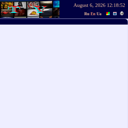
August 6, 2026
12:18:52
Ru
En
Ua