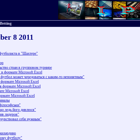
 Betting
ber 8 2011
футболиста в "Шахтере"
ор
ьство стран в групповом турнире
 в формате Microsoft Excel
 футбол может чередоваться с каким-то непонятным"
 формате Microsoft Excel
в формате Microsoft Excel
те Microsoft Excel
рмате Microsoft Excel
финалы
філософськи"
що ледь його дивлюся"
ив лидеров"
почувствовал себя нужным"
жилардино
кому футболу"