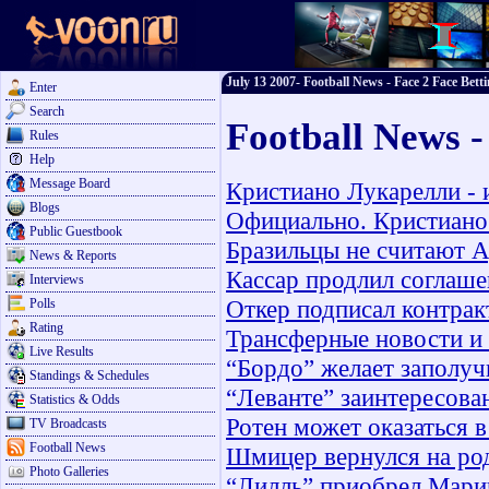
July 13 2007- Football News - Face 2 Face Bett
Enter
Search
Football News -
Rules
Help
Message Board
Кристиано Лукарелли - 
Blogs
Официально. Кристиано 
Public Guestbook
Бразильцы не считают 
News & Reports
Кассар продлил соглаше
Interviews
Откер подписал контрак
Polls
Rating
Трансферные новости и
Live Results
“Бордо” желает заполу
Standings & Schedules
“Леванте” заинтересова
Statistics & Odds
Ротен может оказаться 
TV Broadcasts
Football News
Шмицер вернулся на ро
Photo Galleries
“Лилль” приобрел Мари