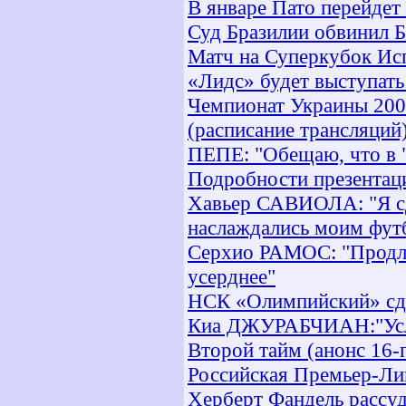
В январе Пато перейдет
Суд Бразилии обвинил Б
Матч на Суперкубок Ис
«Лидс» будет выступать
Чемпионат Украины 2007
(расписание трансляций
ПЕПЕ: "Обещаю, что в "
Подробности презентаци
Хавьер САВИОЛА: "Я сд
наслаждались моим фут
Серхио РАМОС: "Продлен
усерднее"
НСК «Олимпийский» сд
Киа ДЖУРАБЧИАН:"Усло
Второй тайм (анонс 16-
Российская Премьер-Лиг
Херберт Фандель рассу