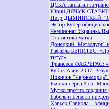
ЦСКА заплатил за транс
Юрий ДЯЧУК-СТАВИЦКИЙ
Петр ДЫМИНСКИЙ: "Я х
Эктор Купер официально
Чемпионат Украины. Высш
Статистика матча
Донецкий "Металлург" и
Рафаэль БЕНИТЕС: «При
титул»
Франсеск ФАБРЕГАС: «Я 
Кубок Азии-2007. Резул
Новичок "Черноморца" 
Бьянки перешёл в "Манч
Мутко против создания 
Бабель и Бенаюн предст
Хавьер Савиола – офици