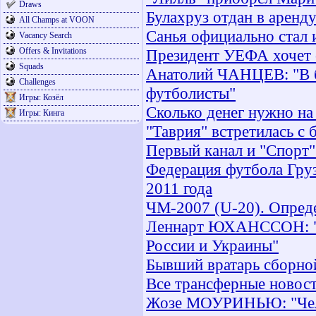
Draws
Булахруз отдан в аренду
All Champs at VOON
Санья официально стал 
Vacancy Search
Offers & Invitations
Президент УЕФА хочет 
Squads
Анатолий ЧАНЦЕВ: "В б
Challenges
футболисты"
Игры: Козёл
Сколько денег нужно на
Игры: Кинга
"Таврия" встретилась с
Первый канал и "Спорт
Федерация футбола Гру
2011 года
ЧМ-2007 (U-20). Опред
Леннарт ЮХАНССОН: "Пл
России и Украины"
Бывший вратарь сборно
Все трансферные новост
Жозе МОУРИНЬЮ: "Челси