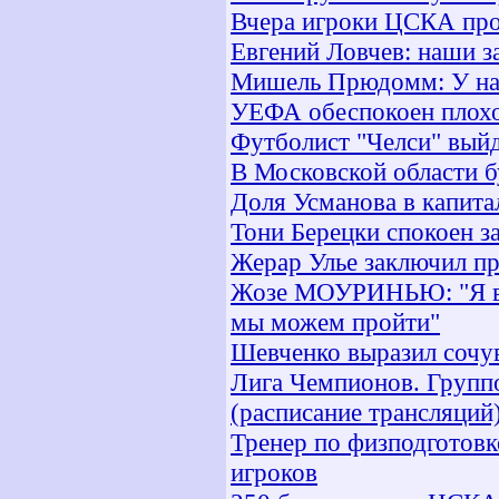
Вчера игроки ЦСКА про
Евгений Ловчев: наши 
Мишель Прюдомм: У нас
УЕФА обеспокоен плохо
Футболист "Челси" выйд
В Московской области б
Доля Усманова в капита
Тони Берецки спокоен з
Жерар Улье заключил пр
Жозе МОУРИНЬЮ: "Я вер
мы можем пройти"
Шевченко выразил сочу
Лига Чемпионов. Группо
(расписание трансляций
Тренер по физподготовк
игроков