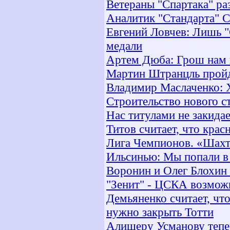
Ветераны "Спартака" ра
Аналитик "Стандарта" С
Евгений Ловчев: Лишь "
медали
Артем Дюба: Грош нам 
Мартин Штранцль пройд
Владимир Маслаченко: Х
Строительство нового с
Нас титулами не закида
Титов считает, что кра
Лига Чемпионов. «Шахт
Ильсинью: Мы попали в
Воронин и Олег Блохин
"Зенит" - ЦСКА возмож
Демьяненко считает, чт
нужно закрыть Тотти
Алишеру Усманову тепе