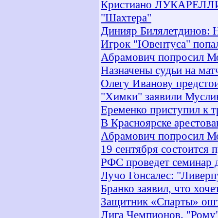
Кристиано ЛУКАРЕЛЛИ: 
"Шахтера"
Динияр Билялетдинов: Н
Игрок "Ювентуса" попа
Абрамович попросил Мо
Назначены судьи на мат
Олегу Иванову предсто
"Химки" заявили Мусли
Еременко приступил к 
В Красноярске арестова
Абрамович попросил Мо
19 сентября состоится
РФС проведет семинар 
Лучо Гонсалес: "Ливерп
Бранко заявил, что хоч
Защитник «Спарты» ошт
Лига Чемпионов. "Рому"