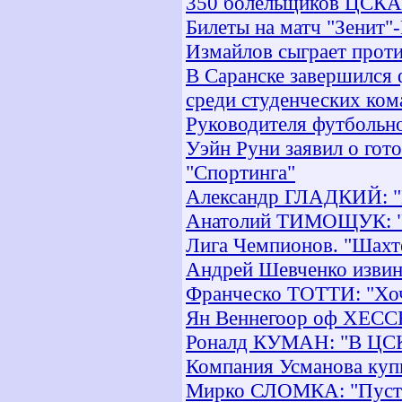
350 болельщиков ЦСКА 
Билеты на матч "Зенит"
Измайлов сыграет про
В Саранске завершился 
среди студенческих ком
Руководителя футбольн
Уэйн Руни заявил о гот
"Спортинга"
Александр ГЛАДКИЙ: "Пл
Анатолий ТИМОЩУК: "У
Лига Чемпионов. "Шахте
Андрей Шевченко извин
Франческо ТОТТИ: "Хоч
Ян Веннегоор оф ХЕССЕ
Роналд КУМАН: "В ЦСК
Компания Усманова куп
Мирко СЛОМКА: "Пусть