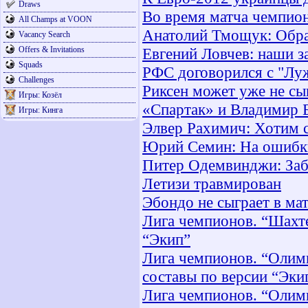
Draws
Во время матча чемпион
All Champs at VOON
Анатолий Тмощук: Обра
Vacancy Search
Offers & Invitations
Евгений Ловчев: наши 
Squads
РФС договорился с "Лу
Challenges
Риксен может уже не сыг
Игры: Козёл
«Спартак» и Владимир Б
Игры: Кинга
Элвер Рахимич: Хотим 
Юрий Семин: На ошибки
Питер Одемвинджи: Заби
Летизи травмирован
Эбондо не сыграет в м
Лига чемпионов. “Шахте
“Экип”
Лига чемпионов. “Олим
составы по версии “Эки
Лига чемпионов. “Олим