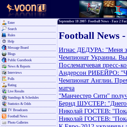
September 18 2007- Football News - Face 2 Fac
Enter
Search
Football News 
Rules
Help
Message Board
Игнас ДЕДУРА: "Меня з
Blogs
Чемпионат Украины. Выс
Public Guestbook
Послематчевая пресс-к
News & Reports
Андерсон РИБЕЙРО: "Чу
Interviews
Чемпионат Англии. Прем
Polls
Rating
матча
Live Results
"Манчестер Сити" получ
Standings & Schedules
Бернд ШУСТЕР: "Диего 
Statistics & Odds
Николай ГОСТЕВ: "Пока
TV Broadcasts
Football News
Николай ГОСТЕВ: "Пока
Photo Galleries
К Евро-2012 украинцы 