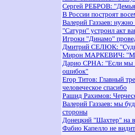
Сергей РЕБРОВ: "Демья
В России построят вос
Валерий Газзаев: нужно
"Сатурн" устроил акт ва
Игроки "Динамо" провед
Дмитрий СЕЛЮК: "Судь
Мирон МАРКЕВИЧ: "Мы
Дарио СРНА: "Если мы х
ошибок"
Егор Титов: Главный тре
человеческое спасибо
Рашид Рахимов: Черчес
Валерий Газзаев: мы бу
стороны
Донецкий "Шахтер" на в
Фабио Капелло не види