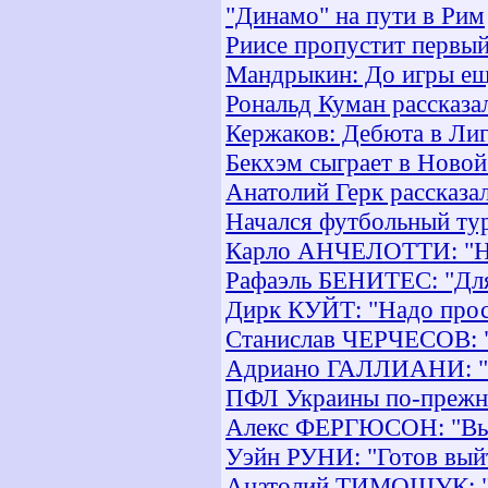
"Динамо" на пути в Рим
Риисе пропустит первы
Мандрыкин: До игры ещё
Рональд Куман рассказа
Кержаков: Дебюта в Ли
Бекхэм сыграет в Новой
Анатолий Герк рассказа
Начался футбольный ту
Карло АНЧЕЛОТТИ: "Нас
Рафаэль БЕНИТЕС: "Для 
Дирк КУЙТ: "Надо прос
Станислав ЧЕРЧЕСОВ: "
Адриано ГАЛЛИАНИ: "В
ПФЛ Украины по-прежне
Алекс ФЕРГЮСОН: "Выи
Уэйн РУНИ: "Готов выйт
Анатолий ТИМОЩУК: "Зе