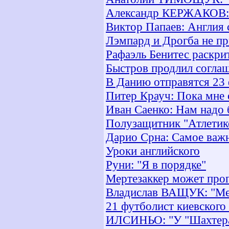
Александр КЕРЖАКОВ: 
Виктор Папаев: Англия 
Лэмпард и Дрогба не пр
Рафаэль Бенитес раскри
Быстров продлил соглаш
В Данию отправятся 23
Питер Крауч: Пока мне 
Иван Саенко: Нам надо 
Полузащитник "Атлетик
Дарио Срна: Самое важн
Уроки английского
Руни: "Я в порядке"
Мертезаккер может проп
Владислав ВАЩУК: "Мен
21 футболист киевского
ИЛСИНЬО: "У "Шахтера"