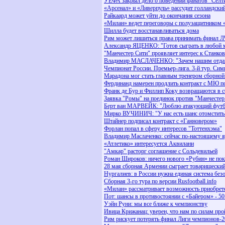
УЕФА закрыл дело о поведении фанатов "Селт
«Арсенал» и «Ливерпуль» рассудит голландски
Райкаард может уйти до окончания сезона
«Милан» ведет переговоры с полузащитником 
Шилла будет восстанавливаться дома
Рим может лишиться права принимать финал Л
Александр ЯЦЕНКО: "Готов сыграть в любой 
"Манчестер Сити" проявляет интерес к Станко
Владимир МАСЛАЧЕНКО: "Зачем нашим отдават
Чемпионат России. Премьер-лига. 3-й тур. Сим
Марадона мог стать главным тренером сборно
Фердинанд намерен продлить контракт с МЮ по
Франк де Бур и Филлип Коку возвращаются в 
Заявка "Ромы" на поединок против "Манчесте
Берт ван МАРВЕЙК: "Люблю атакующий футб
Мирко ВУЧИНИЧ: "У нас есть шанс отомстить
Штайнер подписал контракт с «Ганновером»
Форлан попал в сферу интересов "Тоттенхэма"
Владимир Маслаченко: сейчас по-настоящему я
«Атлетико» интересуется Аквилани
"Амкар" расторг соглашение с Сольдевильей
Роман Широков: ничего нового «Рубин» не пок
28 мая сборная Армении сыграет товарищески
Нургалиев: в России нужна единая система безо
Сборная 3-го тура по версии Rusfootball.info
«Милан» рассматривает возможность приобрет
Пот: шансы в противостоянии с «Байером» - 50
Уэйн Руни: мы все ближе к чемпионству
Ивица Крижанац: уверен, что нам по силам пр
Рим рискует потерять финал Лиги чемпионов-