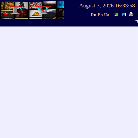
August 7, 2026
16:33:58
Ru
En
Ua