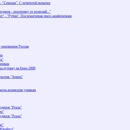
 - "Севилья". С четвёртой попытки
подарок - похоронку от иллюзий..."
нит" - "Рубин". Послематчевая пресс-конференция
ду чемпионом России
ты
сь"
дачным
а путевку на Евро-2008
против "Зенита"
омочь испанским узникам
ардиров "Реала"
ем"
ардиров "Реала"
шо"
 Юнайтед"