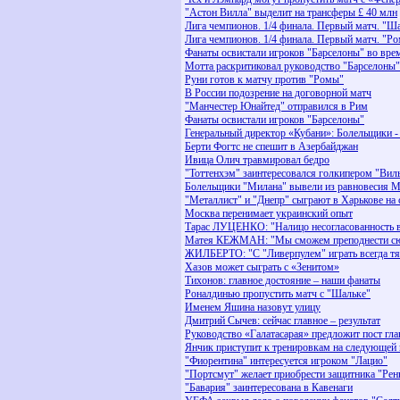
"Астон Вилла" выделит на трансферы £ 40 млн
Лига чемпионов. 1/4 финала. Первый матч. "Ша
Лига чемпионов. 1/4 финала. Первый матч. "Р
Фанаты освистали игроков "Барселоны" во вре
Мотта раскритиковал руководство "Барселоны"
Руни готов к матчу против "Ромы"
В России подозрение на договорной матч
"Манчестер Юнайтед" отправился в Рим
Фанаты освистали игроков "Барселоны"
Генеральный директор «Кубани»: Болельщики - 
Берти Фогтс не спешит в Азербайджан
Ивица Олич травмировал бедро
"Тоттенхэм" заинтересовался голкипером "Вил
Болельщики "Милана" вывели из равновесия 
"Металлист" и "Днепр" сыграют в Харькове на
Москва перенимает украинский опыт
Тарас ЛУЦЕНКО: "Налицо несогласованность в
Матея КЕЖМАН: "Мы сможем преподнести с
ЖИЛБЕРТО: "С "Ливерпулем" играть всегда т
Хазов может сыграть с «Зенитом»
Тихонов: главное достояние – наши фанаты
Роналдинью пропустить матч с "Шальке"
Именем Яшина назовут улицу
Дмитрий Сычев: сейчас главное – результат
Руководство «Галатасарая» предложит пост гла
Янчик приступит к тренировкам на следующей 
"Фиорентина" интересуется игроком "Лацио"
"Портсмут" желает приобрести защитника "Рен
"Бавария" заинтересована в Кавенаги