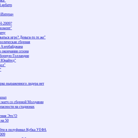
ика"
й арбитр
«Интера»
Ч-2009?
момент"
вичу
ься игре? Деньги-то те же"
волическая сборная
й Азербайджана
 окончании сезона
сборную Голландии
р Юнайтед"
ол"
"
рко выраженного лидера нет
азал
й матч со сборной Молдавии
пасности на стадионах
ения Это’О
 на 50
ойти в полуфинал Кубка УЕФА
2009