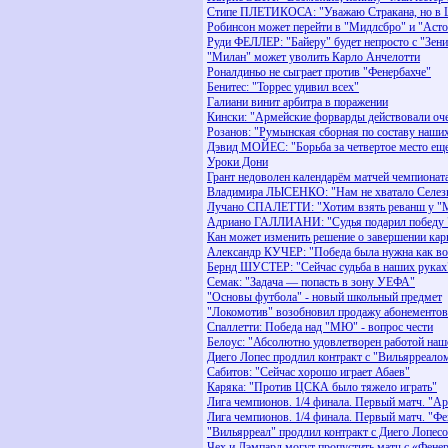
Стипе ПЛЕТИКОСА: "Уважаю Стракана, но в Ш
Робинсон может перейти в "Мидлсбро" и "Аст
Руди ФЕЛЛЕР: "Байеру" будет непросто с "Зен
"Милан" может уволить Карло Анчелотти
Роналдиньо не сыграет против "Фенербахче"
Бенитес: "Торрес удивил всех"
Галиани винит арбитра в поражении
Кински: "Армейские форварды действовали оче
Розанов: "Румынская сборная по составу наши
Дэвид МОЙЕС: "Борьба за четвертое место ещ
Уроки Дони
Грант недоволен календарём матчей чемпионат
Владимира ЛЫСЕНКО: "Нам не хватало Селез
Лучано СПАЛЕТТИ: "Хотим взять реванш у 
Адриано ГАЛЛИАНИ: "Судья подарил победу 
Кан может изменить решение о завершении кар
Александр КУЧЕР: "Победа была нужна как во
Бернд ШУСТЕР: "Сейчас судьба в наших руках
Семак: "Задача — попасть в зону УЕФА"
"Основы футбола" - новый школьный предмет
"Локомотив" возобновил продажу абонементов
Спаллетти: Победа над "МЮ" - вопрос чести
Белоус: "Абсолютно удовлетворен работой наше
Диего Лопес продлил контракт с "Вильярреало
Сабитов: "Сейчас хорошо играет Абаев"
Каряка: "Против ЦСКА было тяжело играть"
Лига чемпионов. 1/4 финала. Первый матч. "Ар
Лига чемпионов. 1/4 финала. Первый матч. "Фе
"Вильярреал" продлил контракт с Диего Лопес
Чех и Лэмпард могут пропустить матч с «Фенер