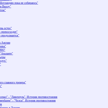
отландию пока не собираюсь"
он Виллу"
итом"
нь остро"
х превосходит"
е продолжается"
а Англии
нева"
"МЮ"
"Аталанте"
ьеры
здух"
"
го главного тренера"
м"
сенал" - "Ливерпуль". История противостояния
нербахче" - "Челси". История противостояния
ом
бахче» в Турции