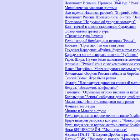
Чемпионат Испании. Примера. 30-й тур. "Реал"
Михайличенко завалили цветами
Эхо недели. Наши за границей. "Я принёс тебе 
Чемпионат России. Премьер-лига. 3-й тур. "Зе
Плетикоса: "Не думаю об уходе из команды"
Кан - третий в списке старожилов бундеслиги
Обзор матчей третьего тура
«Сражение тура / итоги»
Рауль - второй бомбардир в истории "Реала"!
Кобелев: "Приятно, что мы выиграли"
Гёкдениз Карадениз: «Рубин» будет в этом го
Карадениз хочет выиграть золото с "Рубином"
Радек Ширл: Нужно было использовать момен
Аршавин: "Рубин" сбил с нас чемпионскую спе
Павел Погребняк: Матч получился весьма неу
Юношеская сборная России выбыла из борьбы з
Сергей Семак: Игра была равная
Феллер: "Нас ожидает довольно сложный матч 
Дедура: "Возможно, подфартило"
Тимощук: "Отдельные игроки выпали из игры"
Болельщики "Зенита" собирают деньги, чтоб п
Маслаченко: Имя Блохина давит на игроков
Лучший гол 3-тура
Милито и Маркес в строю
Рауль поднялся на второе место в списке бомб
Крауч намерен разорвать контракт с "Ливерпул
Рауль поднялся на второе место в списке бомб
Чики БЕГИРЕСТАЙН: "Мы в кризисе"
Авраам ГРАНТ: "В Европе Дрогба играл хоро
Патрис ЭВРА: "Возможно, покину "Манчестер