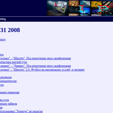
tting
 31 2008
грал»
есь
Арсенал" - "Шахтёр". Послематчевая пресс-конференция
атистика матчей тура
Харьков" - "Динамо". Послематчевая пресс-конференция
сенал" - "Шахтер" 2:4. Футбол по-арсенальски: и хлеб, и зрелище
ализовали
 Баррьентосом
ело
нашим правилам
ва гола
первым таймом
ия
болельщики "Торпедо" не расисты