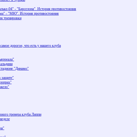
льке-04" - "Барселона". История противостояния
ома" - "МЮ". История противостояния
мя тренировки
самое дорогое, что есть у нашего клуба
ьярреала"
Мальдини
 стадионе "Динамо"
 защите"
юрприз"
яжело"
вного тренера клуба Липпи
неделе
на"