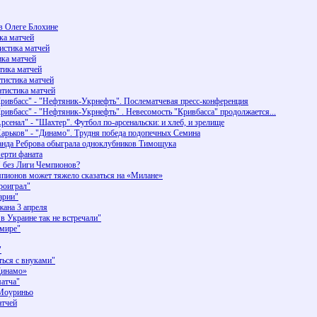
 в Олеге Блохине
ка матчей
тистика матчей
ика матчей
тика матчей
атистика матчей
атистика матчей
Кривбасс" - "Нефтяник-Укрнефть". Послематчевая пресс-конференция
ривбасс" - "Нефтяник-Укрнефть" . Невесомость "Кривбасса" продолжается...
рсенал" - "Шахтер". Футбол по-арсенальски: и хлеб, и зрелище
Харьков" - "Динамо". Трудня победа подопечных Семина
манда Реброва обыграла одноклубников Тимощука
ерти фаната
" без Лиги Чемпионов?
ионов может тяжело сказаться на «Милане»
роиграл"
арии"
жана 3 апреля
в Украине так не встречали"
мире"
"
ься с внуками"
Динамо»
матча"
 Моуриньо
атчей