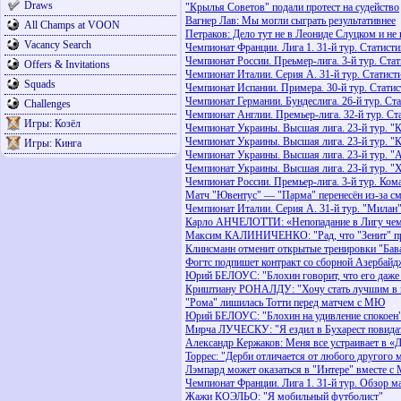
Draws
"Крылья Советов" подали протест на судейство
Вагнер Лав: Мы могли сыграть результативнее
All Champs at VOON
Петраков: Дело тут не в Леониде Слуцком и не
Vacancy Search
Чемпионат Франции. Лига 1. 31-й тур. Статисти
Чемпионат России. Преьмер-лига. 3-й тур. Ста
Offers & Invitations
Чемпионат Италии. Серия А. 31-й тур. Статист
Squads
Чемпионат Испании. Примера. 30-й тур. Статис
Чемпионат Германии. Бундеслига. 26-й тур. Ст
Challenges
Чемпионат Англии. Премьер-лига. 32-й тур. Ст
Игры: Козёл
Чемпионат Украины. Высшая лига. 23-й тур. "
Чемпионат Украины. Высшая лига. 23-й тур. "К
Игры: Кинга
Чемпионат Украины. Высшая лига. 23-й тур. "А
Чемпионат Украины. Высшая лига. 23-й тур. "
Чемпионат России. Премьер-лига. 3-й тур. Ко
Матч "Ювентус" — "Парма" перенесён из-за см
Чемпионат Италии. Серия А. 31-й тур. "Милан
Карло АНЧЕЛОТТИ: «Непопадание в Лигу чемп
Максим КАЛИНИЧЕНКО: "Рад, что "Зенит" п
Клинсманн отменит открытые тренировки "Бав
Фогтс подпишет контракт со сборной Азербайд
Юрий БЕЛОУС: "Блохин говорит, что его даже 
Криштиану РОНАЛДУ: "Хочу стать лучшим в 
"Рома" лишилась Тотти перед матчем с МЮ
Юрий БЕЛОУС: "Блохин на удивление спокоен
Мирча ЛУЧЕСКУ: "Я ездил в Бухарест повидат
Александр Кержаков: Меня все устраивает в «
Торрес: "Дерби отличается от любого другого 
Лэмпард может оказаться в "Интере" вместе с
Чемпионат Франции. Лига 1. 31-й тур. Обзор м
Жажи КОЭЛЬО: "Я мобильный футболист"