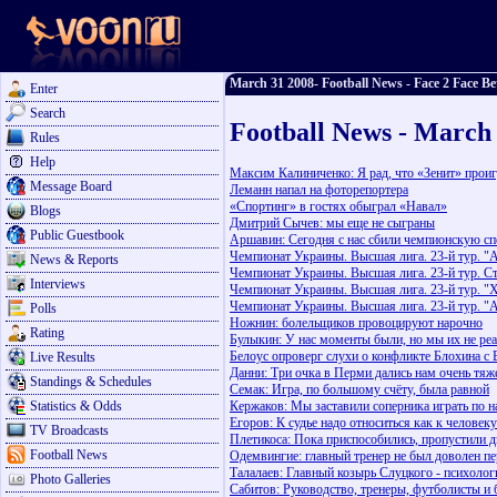
March 31 2008- Football News - Face 2 Face Be
Enter
Search
Football News - March
Rules
Help
Максим Калиниченко: Я рад, что «Зенит» прои
Message Board
Леманн напал на фоторепортера
«Спортинг» в гостях обыграл «Навал»
Blogs
Дмитрий Сычев: мы еще не сыграны
Public Guestbook
Аршавин: Сегодня с нас сбили чемпионскую сп
Чемпионат Украины. Высшая лига. 23-й тур. "
News & Reports
Чемпионат Украины. Высшая лига. 23-й тур. Ст
Interviews
Чемпионат Украины. Высшая лига. 23-й тур. "
Чемпионат Украины. Высшая лига. 23-й тур. "Ар
Polls
Ножнин: болельщиков провоцируют нарочно
Rating
Булыкин: У нас моменты были, но мы их не ре
Белоус опроверг слухи о конфликте Блохина с
Live Results
Данни: Три очка в Перми дались нам очень тяж
Standings & Schedules
Семак: Игра, по большому счёту, была равной
Statistics & Odds
Кержаков: Мы заставили соперника играть по 
Егоров: К судье надо относиться как к человеку
TV Broadcasts
Плетикоса: Пока приспособились, пропустили д
Football News
Одемвингие: главный тренер не был доволен 
Талалаев: Главный козырь Слуцкого - психолог
Photo Galleries
Сабитов: Руководство, тренеры, футболисты и 