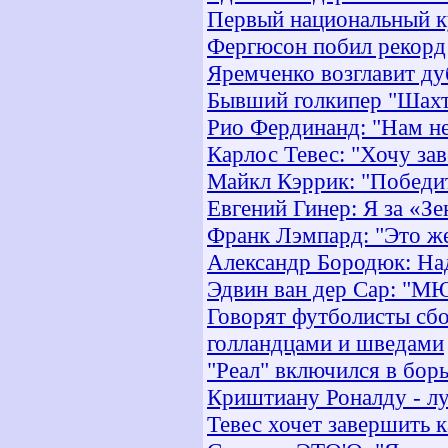
Первый национальный к
Фергюсон побил рекорд
Яремченко возглавит ду
Бывший голкипер "Шах
Рио Фердинанд: "Нам н
Карлос Тевес: "Хочу за
Майкл Кэррик: "Победит
Евгений Гинер: Я за «Зе
Франк Лэмпард: "Это же
Александр Бородюк: Над
Эдвин ван дер Сар: "МЮ
Говорят футболисты сб
голландцами и шведами
"Реал" включился в борь
Криштиану Роналду - л
Тевес хочет завершить к