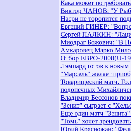
Кака может потребовать
Виктор ЧАНОВ: "У Рыбк
Насри не торопится под
Евгений ГИНЕР: "Вопрос
Сергей ПАЛКИН: "Лацио
Миодраг Божович: "В П
Амкаровец Марко Милов
Отбор ЕВРО-2008(U-19)
Лэмпард готов к новым 
"Марсель" желает прио
Товарищеский матч. Гол
подопечных Михайличе
Владимир Бессонов поки
"Зенит" сыграет с "Хел
Еще один матч "Зенита"
"Томь" хочет арендоват
Юрий Красножан: "Фелип