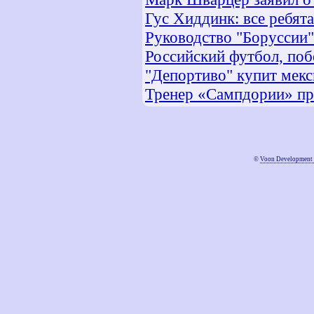
Гус Хиддинк: все ребят
Руководство "Боруссии
Российский футбол, побе
"Депортиво" купит мек
Тренер «Сампдории» пр
©
Voon Development