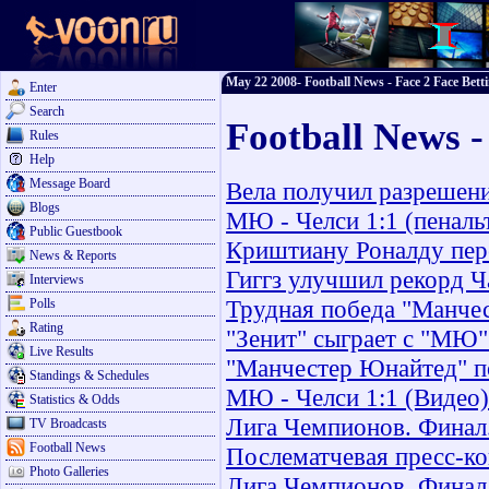
May 22 2008- Football News - Face 2 Face Bett
Enter
Search
Football News 
Rules
Help
Message Board
Вела получил разрешени
Blogs
МЮ - Челси 1:1 (пеналь
Public Guestbook
Криштиану Роналду пер
News & Reports
Гиггз улучшил рекорд Ч
Interviews
Трудная победа "Манче
Polls
Rating
"Зенит" сыграет с "МЮ"
Live Results
"Манчестер Юнайтед" п
Standings & Schedules
МЮ - Челси 1:1 (Видео)
Statistics & Odds
Лига Чемпионов. Финал.
TV Broadcasts
Football News
Послематчевая пресс-к
Photo Galleries
Лига Чемпионов. Финал.