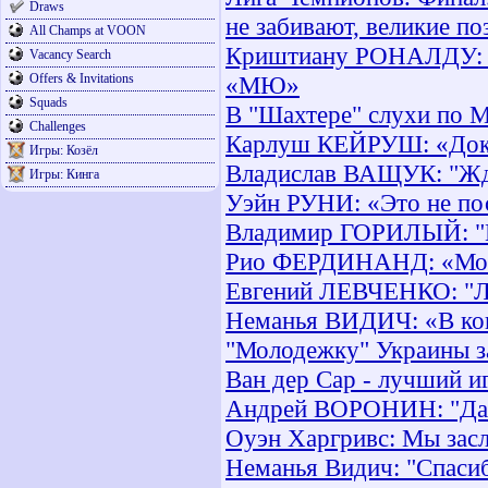
Draws
не забивают, великие по
All Champs at VOON
Криштиану РОНАЛДУ: «Д
Vacancy Search
Offers & Invitations
«МЮ»
Squads
В "Шахтере" слухи по 
Challenges
Карлуш КЕЙРУШ: «Дока
Игры: Козёл
Владислав ВАЩУК: "Жд
Игры: Кинга
Уэйн РУНИ: «Это не по
Владимир ГОРИЛЫЙ: "Ка
Рио ФЕРДИНАНД: «Могл
Евгений ЛЕВЧЕНКО: "Лю
Неманья ВИДИЧ: «В кон
"Молодежку" Украины з
Ван дер Сар - лучший и
Андрей ВОРОНИН: "Давн
Оуэн Харгривс: Мы зас
Неманья Видич: "Спаси