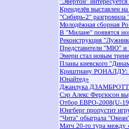
"Эвертон" интересуетс
Кренделёв выставлен на
"Сибирь-2" разгромила
Молодёжная сборная Рос
В "Милане" появятся но
Реконструкция "Лужнико
Представители "МЮ" и "
Эмери стал новым трен
Планы киевского "Динам
Криштиану РОНАЛДУ: «Ч
Юнайтед»
Джанлука ДЗАМБРОТТА:
Сэр Алекс Фергюсон вы
Отбор ЕВРО-2008(U-19)
Юнгберг пропустит игр
"Чита" обыграла "Океан
Матч 20-го тура между