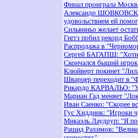
Финал проиграла Москв
Александр ШОВКОВСКИЙ:
удовольствием ей помог
Сильвиньо желает остат
Гиггз побил рекорд Боб
Распродажа в "Черномо
Сергей БАГАПШ: "Хотим
Скончался быший игрок
Клюйверт покинет "Лил
Шварцер переходит в "
Рикардо КАРВАЛЬО: "Уд
Мариан Гад меняет "Лок
Иван Саенко: "Скорее вс
Гус Хиддинк: "Игроки ч
Микаэль Лаудруп: "Я по
Рашид Рахимов: "Велик
скоростях"