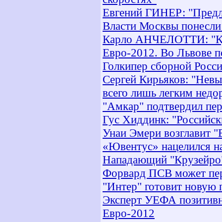
Евгений ГИНЕР: "Предл
Власти Москвы понесли
Карло АНЧЕЛОТТИ: "Ку
Евро-2012. Во Львове п
Голкипер сборной Росси
Сергей Кирьяков: "Невы
всего лишь легким недо
"Амкар" подтвердил пер
Гус Хиддинк: "Российск
Унаи Эмери возглавит "
«Ювентус» нацелился н
Нападающий "Крузейро"
Форвард ПСВ может пер
"Интер" готовит новую
Эксперт УЕФА позитивн
Евро-2012