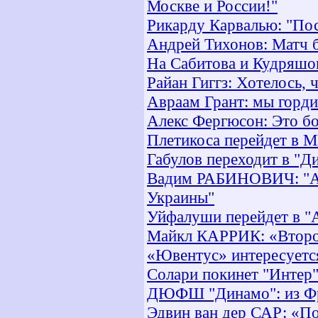
Москве и России!"
Рикарду Карвалью: "Пос
Андрей Тихонов: Матч 
На Сабитова и Кудряшо
Райан Гиггз: Хотелось, 
Авраам Грант: мы горди
Алекс Фергюсон: Это бо
Плетикоса перейдет в 
Габулов переходит в "Д
Вадим РАБИНОВИЧ: "Ар
Украины"
Уйфалуши перейдет в "
Майкл КАРРИК: «Второй
«Ювентус» интересуетс
Солари покинет "Интер
ДЮФШ "Динамо": из Фра
Эдвин ван дер САР: «По