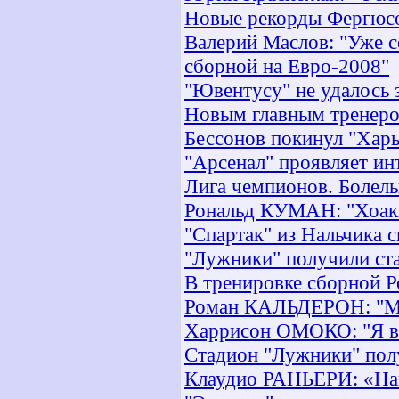
Новые рекорды Фергюс
Валерий Маслов: "Уже с
сборной на Евро-2008"
"Ювентусу" не удалось 
Новым главным тренеро
Бессонов покинул "Харь
"Арсенал" проявляет и
Лига чемпионов. Болель
Рональд КУМАН: "Хоакин
"Спартак" из Нальчика 
"Лужники" получили ста
В тренировке сборной Р
Роман КАЛЬДЕРОН: "МЮ
Харрисон ОМОКО: "Я в ш
Стадион "Лужники" полу
Клаудио РАНЬЕРИ: «На