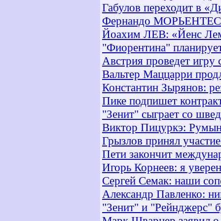
Габулов переходит в «
Фернандо МОРЬЕНТЕС: "
Йоахим ЛЕВ: «Йенс Ле
"Фиорентина" планирует
Австрия проведет игру 
Вальтер Маццарри прод
Константин Зырянов: рез
Пике подпишет контракт
"Зенит" сыграет со шве
Виктор Пицуркэ: Румын
Грызлов принял участие
Пети закончит междуна
Игорь Корнеев: я увере
Сергей Семак: наши соп
Александр Павленко: ни
"Зенит" и "Рейнджерс" 
Марк Шварцер заявил о