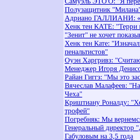
Самуэль ЭТО'О: "Я пере
Полузащитник "Милана"
Адриано ГАЛЛИАНИ: «Д
Хенк тен КАТЕ: "Терри 
"Зенит" не хочет показ
Хенк тен Кате: "Изначал
пенальтистов"
Оуэн Харгривз: "Считаю
Менеджер Игоря Денисов
Райан Гиггз: "Мы это з
Вячеслав Малафеев: "На
Чеха"
Криштиану Роналду: "Хо
трофей"
Погребняк: Мы вернемс
Генеральный директор "
Габуловым на 3,5 года