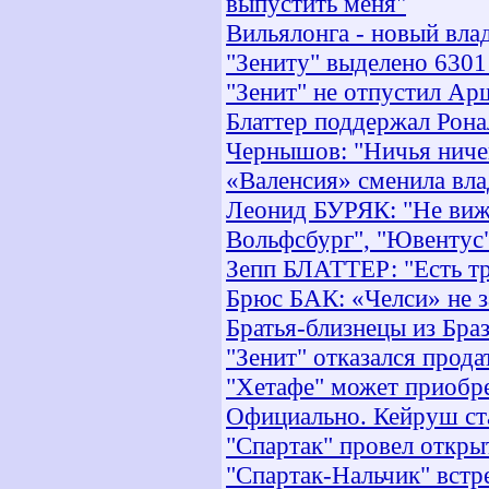
выпустить меня"
Вильялонга - новый вла
"Зениту" выделено 6301
"Зенит" не отпустил Ар
Блаттер поддержал Рон
Чернышов: "Ничья ничег
«Валенсия» сменила вла
Леонид БУРЯК: "Не виж
Вольфсбург", "Ювентус"
Зепп БЛАТТЕР: "Есть т
Брюс БАК: «Челси» не з
Братья-близнецы из Бра
"Зенит" отказался прода
"Хетафе" может приобр
Официально. Кейруш ст
"Спартак" провел откр
"Спартак-Нальчик" встр