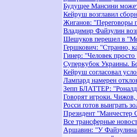
Будущее Мансини может 
Кейруш возглавил сбор
Жиганов: "Переговоры 
Владимир Файзулин воз
Шешуков перешел в "М
Гершкович: "Странно, к
Гинер: "Человек просто
Суперкубок Украины. Бо
Кейруш согласовал усло
Лампард намерен откло
Зепп БЛАТТЕР: "Роналд
Говорят игроки. Чижов,
Росси готов выиграть з
Президент "Манчестер С
Все трансферные новост
Аршавин: "У Файзулина