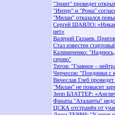
"Зенит" проведет откры
"Интер" и "Рома" согла
"Милан" отказался повы
Сергей ШАВЛО: «Никаки
нет»
Валерий Газзаев. Пригов
Стал известен стартовы
Калиниченко: "Надеюсь
серию"
Титов: "Главное – нейт
Черчесов: "Поединки с 
Вячеслав Глеб проведет 
"Милан" не повысит зар
Зепп БЛАТТЕР: «Англича
Фанаты "Аталанты" нед
ЦСКА отстранён от уча
Джон ТЕРРИ: "У меня н