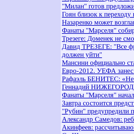
"Милан" готов предложи
Гоян близок к переходу
Назаренко может возгла
Фанаты "Марселя" соби
Трезеге: Доменек не см
Давид ТРЕЗЕГЕ: "Все ф
должен уйти"
Мансини официально ст
Евро-2012. УЕФА занес 
Рафаэль БЕНИТЕС: «Не 
Геннадий НИЖЕГОРОДОВ
Фанаты "Марселя" начал
Завтра состоится предс
"Рубин" предупредили п
Александр Самедов: реб
Акинфеев: рассчитываю