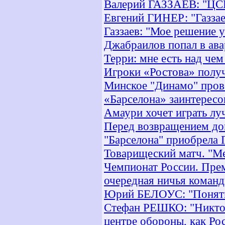
Валерий ГАЗЗАЕВ: "ЦС
Евгений ГИНЕР: "Газзае
Газзаев: "Мое решение 
Джабраилов попал в ав
Терри: мне есть над чем
Игроки «Ростова» полу
Минское "Динамо" пров
«Барселона» заинтересо
Амаури хочет играть л
Перед возвращением до
"Барселона" приобрела 
Товарищеский матч. "Ме
Чемпионат России. Прем
очередная ничья коман
Юрий БЕЛОУС: "Понятно
Стефан РЕШКО: "Никто 
центре обороны, как Ро