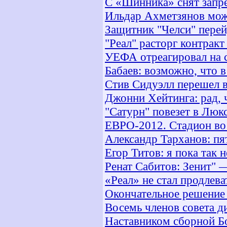
С «Шинника» снят запр
Ильдар Ахметзянов мож
Защитник "Челси" перей
"Реал" расторг контракт
УЕФА отреагировал на с
Бабаев: возможно, что 
Стив Сидуэлл перешел 
Джонни Хейтинга: рад, 
"Сатурн" повезет в Люк
ЕВРО-2012. Стадион во
Александр Тарханов: пя
Егор Титов: я пока так н
Ренат Сабитов: Зенит" 
«Реал» не стал продлева
Окончательное решение
Восемь членов совета д
Наставником сборной Б