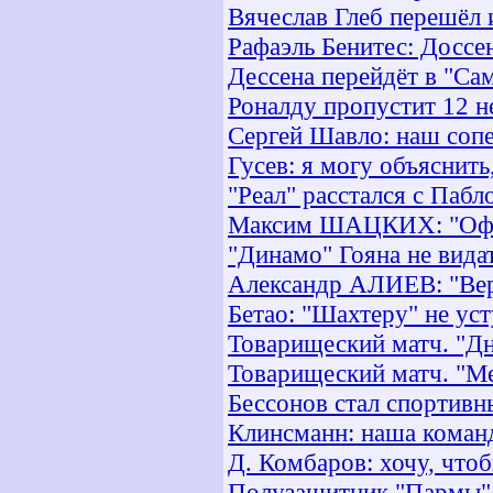
Вячеслав Глеб перешёл и
Рафаэль Бенитес: Доссен
Дессена перейдёт в "С
Роналду пропустит 12 н
Сергей Шавло: наш сопе
Гусев: я могу объяснить
"Реал" расстался с Пабл
Максим ШАЦКИХ: "Офор
"Динамо" Гояна не вида
Александр АЛИЕВ: "Вер
Бетао: "Шахтеру" не ус
Товарищеский матч. "Дне
Товарищеский матч. "Ме
Бессонов стал спортив
Клинсманн: наша коман
Д. Комбаров: хочу, что
Полузащитник "Пармы" 