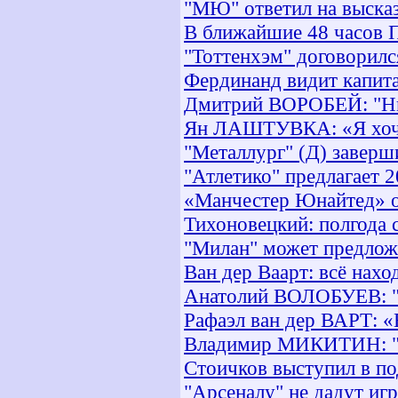
"МЮ" ответил на выска
В ближайшие 48 часов 
"Тоттенхэм" договорилс
Фердинанд видит капита
Дмитрий ВОРОБЕЙ: "Ник
Ян ЛАШТУВКА: «Я хочу
"Металлург" (Д) заверш
"Атлетико" предлагает 
«Манчестер Юнайтед» от
Тихоновецкий: полгода 
"Милан" может предлож
Ван дер Ваарт: всё нахо
Анатолий ВОЛОБУЕВ: "
Рафаэл ван дер ВАРТ: «
Владимир МИКИТИН: "О
Стоичков выступил в п
"Арсеналу" не дадут иг