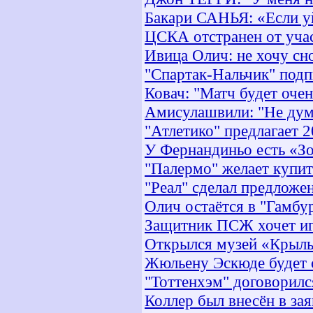
Бакари САНЬЯ: «Если уй
ЦСКА отстранен от уча
Ивица Олич: не хочу сн
"Спартак-Нальчик" под
Ковач: "Матч будет оче
Амисулашвили: "Не дума
"Атлетико" предлагает 
У Фернандиньо есть «З
"Палермо" желает купит
"Реал" сделал предложен
Олич остаётся в "Гамбу
Защитник ПСЖ хочет иг
Открылся музей «Крыль
Жюльену Эскюде будет с
"Тоттенхэм" договорилс
Коллер был внесён в за