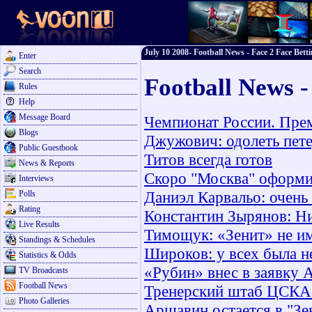
July 10 2008- Football News - Face 2 Face Bett
Enter
Search
Football News -
Rules
Help
Message Board
Чемпионат России. Прем
Blogs
Джужович: одолеть пете
Public Guestbook
Титов всегда готов
News & Reports
Скоро "Москва" оформи
Interviews
Даниэл Карвальо: очень
Polls
Rating
Константин Зырянов: Ни
Live Results
Тимощук: «Зенит» не им
Standings & Schedules
Широков: у всех была н
Statistics & Odds
«Рубин» внес в заявку 
TV Broadcasts
Football News
Тренерский штаб ЦСКА 
Photo Galleries
Аршавин остается в "Зе