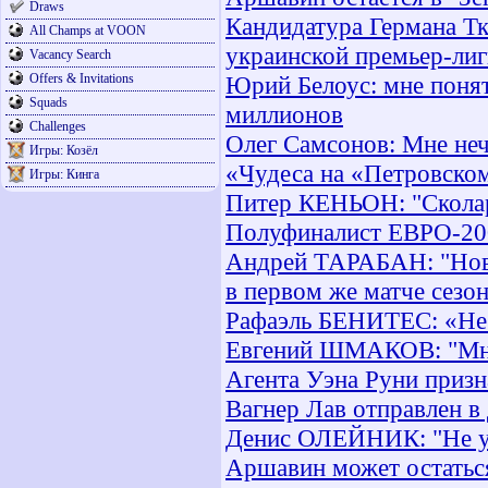
Draws
Кандидатура Германа Тк
All Champs at VOON
украинской премьер-ли
Vacancy Search
Offers & Invitations
Юрий Белоус: мне понят
Squads
миллионов
Challenges
Олег Самсонов: Мне неч
Игры: Козёл
«Чудеса на «Петровско
Игры: Кинга
Питер КЕНЬОН: "Сколари
Полуфиналист ЕВРО-200
Андрей ТАРАБАН: "Нова
в первом же матче сезон
Рафаэль БЕНИТЕС: «Не 
Евгений ШМАКОВ: "Мне
Агента Уэна Руни приз
Вагнер Лав отправлен в
Денис ОЛЕЙНИК: "Не уд
Аршавин может остаться