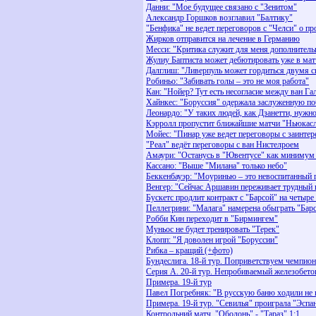
Данни: "Мое будущее связано с "Зенитом"
Александр Горшков возглавил "Балтику"
"Бенфика" не ведет переговоров с "Челси" о п
Жирков отправится на лечение в Германию
Месси: "Критика служит для меня дополнитель
Жулиу Баптиста может дебютировать уже в мат
Далглиш: "Ливерпуль может гордиться двумя 
Робиньо: "Забивать голы – это не моя работа"
Кан: "Нойер? Тут есть несогласие между ван Г
Хайнкес: "Боруссия" одержала заслуженную по
Леонардо: "У таких людей, как Дзанетти, нужно
Кэрролл пропустит ближайшие матчи "Ньюкас
Мойес: "Пинар уже ведет переговоры с заинте
"Реал" ведёт переговоры с ван Нистелроем
Амаури: "Останусь в "Ювентусе" как минимум 
Кассано: "Выше "Милана" только небо"
Беккенбауэр: "Моуринью – это невоспитанный 
Венгер: "Сейчас Аршавин переживает трудный 
Бускетс продлит контракт с "Барсой" на четыре
Пеллегрини: "Малага" намерена обыграть "Бар
Робби Кин переходит в "Бирмингем"
Муньос не будет тренировать "Терек"
Клопп: "Я доволен игрой "Боруссии"
Рибка – кращий (+фото)
Бундеслига. 18-й тур. Поприветствуем чемпион
Серия А. 20-й тур. Непробиваемый железобет
Примера. 19-й тур
Павел Погребняк: "В русскую баню ходили не в
Примера. 19-й тур. "Севилья" проиграла "Эспа
Контрольний матч. "Оболонь" - "Тараз" 1:1