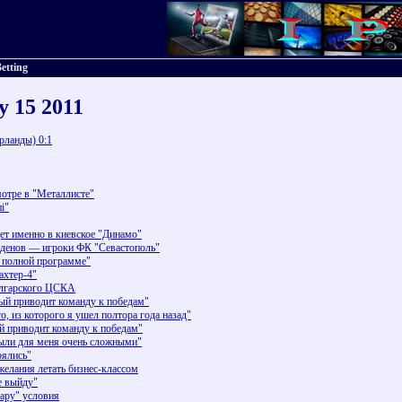
etting
y 15 2011
рланды) 0:1
отре в "Металлисте"
і"
ет именно в киевское "Динамо"
аденов — игроки ФК "Севастополь"
 полной программе"
ахтер-4"
олгарского ЦСКА
рый приводит команду к победам"
 из которого я ушел полтора года назад"
й приводит команду к победам"
ыли для меня очень сложными"
оялись"
желания летать бизнес-классом
е выйду"
ару" условия