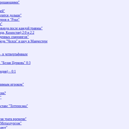
ь решающими"
ней"
длится дольше"
роя в "Реал"
и"
рварда после каждой травмы"
а, Казахстан) 2:0 и 2:2
денных спаррингов"
беда "Челси" и шоу в Манчестере
- в четвертьфинале
 "Белая Церковь" 0:3
дия) – 0:1
ачимым игроком"
она?
"
оставе "Тоттенхэма"
тая трата времени"
 "Металлургом"
вают"