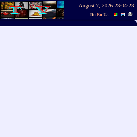
August 7, 2026
23:04:23
Ru
En
Ua