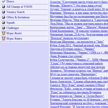
Draws
Аллегри: "Следующие шесть туров могут быт
Форлан: "Ювентус"? Это пока лишь слухи"
All Champs at VOON
Агуэро: "Говорят, я вернусь в строй через 10 д
Vacancy Search
Манчини: "Надеюсь, в мае наше лидерство про
Моуринью был бы рад возвращению ван Нистел
Offers & Invitations
Федерико Македа: "Мне нравится в "Сампдори
Squads
Дель Нери: "Мы не можем покупать нового фо
Контрольные матчи. "Заря" - "Шахтер" (Караганд
Challenges
Юрий Калитвинцев: "Я доволен уровнем прове
Игры: Козёл
Чемпионат Англии. 23-й тур. Долгожданная по
"Ворскла" провела двусторонку
Игры: Кинга
Вячеслав Шевченко – на просмотре в "Заре"
Кубок Азии-2011. Девятый игровой день. Иран 
Окодува и Бутенин снова с "Динамо"
Мемориал Макарова. "Динамо" (1994 г.р.) - ФК
Денис Кулаков стал отцом!
Кубок Содружества. "Динамо-2" - ХИК (Финлян
"Сталь" (Дз) приступила к серьезной работе
Айрленд из-за травмы пропустит еще неделю
Леонардо: "Мунтари остается для "Интера" зн
Муту не хочет покидать "Фиорентину"
Сторари не захочет снова быть дублером Буфф
Карло Анчелотти: "Сложно объяснить наш спад
Гранта в "Вест Хэме" может сменить О'Нилл
Фергюсон: "Бэйл - один из лучших игроков в с
"Рома" не собирается продавать Вучинича
Макун перешел из "Лиона" в "Астон Виллу"
Реднапп: "Аренда Бекхэма до 10 февраля – пус
Хомченовский отправился на сбор с донецким
Андрей Воронин: "В Англии ноги быстро отры