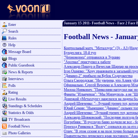
January 15 2011- Football News - Face 2 Face B
Enter
Search
Football News - Januar
Rules
Help
Контрольный матч. "Металлург" (З) - АЗ (Ниде
Message Board
Бундеслига. 18-й тур
"Черноморец" отправился в Турцию
Blogs
"Арсенал" приступил к работе
Public Guestbook
Александр Пищур и Вячеслав Шарпар на просм
Ігор Ощипко: "Хочу працювати в загальній груп
News & Reports
"Динамо-2" прибыло на Кубок Содружества
Interviews
Ольга Смородская: "Не уверена, что Алиев уйд
Официально. Сергей Веремко и Александр Мл
Polls
Милош Нинкович: "Пинколини нагрузил нас по
Rating
Фанаты "Ильичевца": "Мы Мариуполь, а не "Ш
Донецкий «Металлург» нацелился на лидера б
Live Results
Андрей Шевченко: "- Лучший тренер тот, кото
Standings & Schedules
Юрий Семин: "Нынешнее "Динамо" сильнее того,
Statistics & Odds
Андрей Шевченко: "Лучший тренер тот, которы
Александр Шовковский: "Последние полгода б
TV Broadcasts
Погребняк: "В русскую баню ходили не все - б
Football News
Переход Ринкона в "Волгу" сорвался из-за его 
Олич: "В этом сезоне я на поле точно больше н
Photo Galleries
Правительство пермского края поставило "Амк