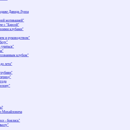
родаже Давида Луиза
ной мотивацией"
че с "Барсой"
своими клубами"
алем и руководством"
беду"
 учиться"
ла"
ресованным клубом"
до лета"
грубиян"
период"
 года
селону"
а?
он Михайловича
се - боялись"
ньолу"