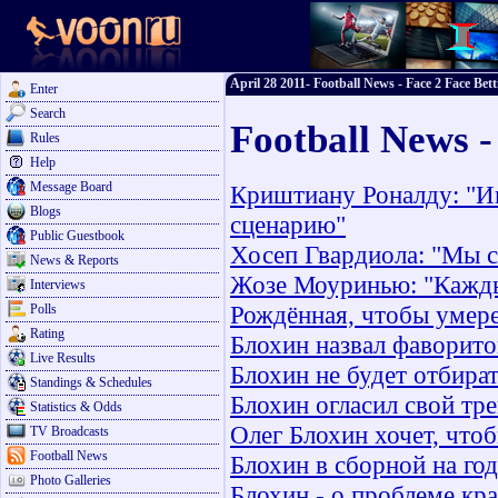
April 28 2011- Football News - Face 2 Face Bett
Enter
Search
Football News -
Rules
Help
Message Board
Криштиану Роналду: "Иг
Blogs
сценарию"
Public Guestbook
Хосеп Гвардиола: "Мы с
News & Reports
Жозе Моуринью: "Каждый
Interviews
Рождённая, чтобы умер
Polls
Rating
Блохин назвал фаворит
Live Results
Блохин не будет отбира
Standings & Schedules
Блохин огласил свой тр
Statistics & Odds
Олег Блохин хочет, чт
TV Broadcasts
Football News
Блохин в сборной на год
Photo Galleries
Блохин - о проблеме кр