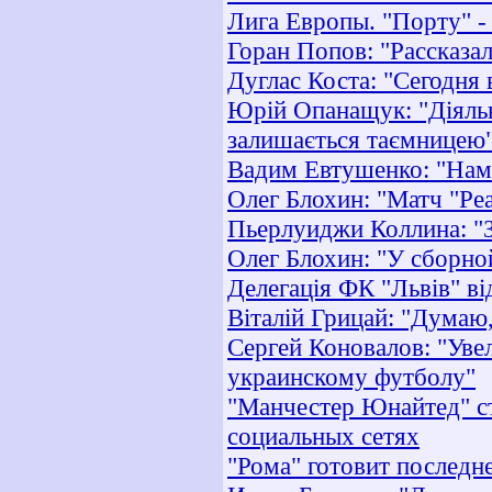
Лига Европы. "Порту" -
Горан Попов: "Рассказа
Дуглас Коста: "Сегодня
Юрій Опанащук: "Діяль
залишається таємницею
Вадим Евтушенко: "Нам 
Олег Блохин: "Матч "Ре
Пьерлуиджи Коллина: "З
Олег Блохин: "У сборно
Делегація ФК "Львів" в
Віталій Грицай: "Думаю,
Сергей Коновалов: "Уве
украинскому футболу"
"Манчестер Юнайтед" с
социальных сетях
"Рома" готовит последн