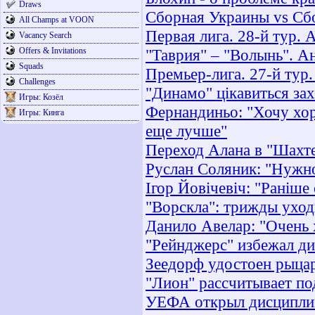
Draws
Сборная Украины vs Сб
All Champs at VOON
Первая лига. 28-й тур. 
Vacancy Search
Offers & Invitations
"Таврия" – "Волынь". А
Squads
Премьер-лига. 27-й тур
Challenges
"Динамо" цікавиться за
Игры: Козёл
Фернандиньо: "Хочу хор
Игры: Кинга
еще лучше"
Переход Алана в "Шахте
Руслан Соляник: "Нужно
Ігор Йовічевіч: "Раніше 
"Ворскла": трижды ухо
Данило Авелар: "Очень 
"Рейнджерс" избежал д
Зеедорф удостоен рыцар
"Лион" рассчитывает по
УЕФА открыл дисциплин