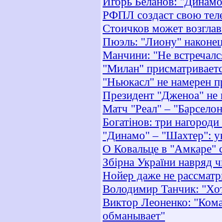
Игорь Беланов: "Динамо
РФПЛ создаст свою те
Стоичков может возгла
Пюэль: "Лиону" наконец
Манчини: "Не встречалс
"Милан" присматривает
"Ньюкасл" не намерен п
Президент "Дженоа" не
Матч "Реал" – "Барсело
Богатінов: три нагороди
"Динамо" – "Шахтер": у
О Ковальце в "Амкаре"
Збірна України навряд чи
Нойер даже не рассмат
Володимир Танчик: "Хот
Виктор Леоненко: "Кома
обманывает"