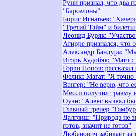
Руни признал, что два 
"Барселоны"
Борис Игнатьев: "Хачер
"Третий Тайм" и билеты
Леонид Буряк: "Участво
Агирре признался, что 
Александр Бандура: "М
Игорь Худобяк: "Матч 
Горан Попов: рассказал
Феликс Магат: "Я точно
Венгер: "Не верю, что е
Месси получил травму в
Оуэн: "Алвес вызвал бы
Главный тренер "Гамбур
Далглиш: "Природа не зн
готов, значит не готов"
Любенович забивает за