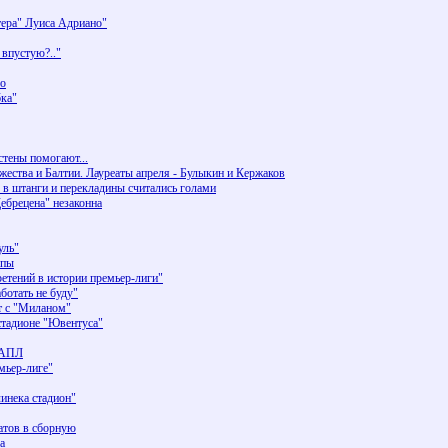
тера" Луиса Адриано"
 впустую?.."
го
бка"
стены помогают...
жества и Балтии. Лауреаты апреля - Булыкин и Кержаков
 в штанги и перекладины считались голами
Дебрецена" незаконна
уль"
опы
етений в истории премьер-лиги"
ботать не буду"
т с "Миланом"
 стадионе "Ювентуса"
 АПЛ
мьер-лиге"
инека стадион"
атов в сборную
а