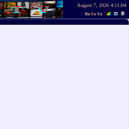
August 7, 2026
4:11:04
Ru
En
Ua