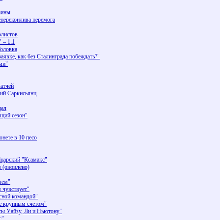
аины
Непереконлива перемога
олистов
 – 1:1
Головка
аявке, как без Сталинграда побеждать?"
ми"
атчей
гий Саркисьянц
дал
ющий сезон"
нете в 10 песо
йцарский "Ксамакс"
в (оновлено)
лем"
 чувствует"
ссной командой"
ее крупным счетом"
тсы Уайзу, Ли и Ньютону"
с"