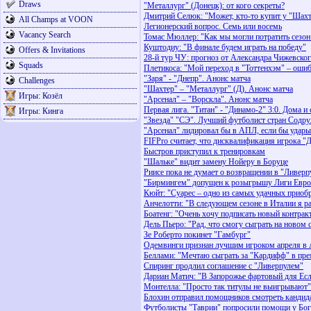
Draws
"Металлург" (Донецк): от кого секреты?
Дмитрий Селюк: "Может, кто-то купит у "Шах
All Champs at VOON
Легионерский вопрос. Семь или восемь
Vacancy Search
Томас Мюллер: "Как мы могли потратить сезон
Куштодиу: "В финале будем играть на победу"
Offers & Invitations
28-й тур ЧУ: прогноз от Александра Чижевско
Squads
Плетикоса: "Мой переход в "Тоттенхэм" – оши
"Заря" - "Днепр". Анонс матча
Challenges
"Шахтер" – "Металлург" (Д). Анонс матча
Игры: Козёл
"Арсенал" – "Ворскла". Анонс матча
Первая лига. "Титан" - "Динамо-2" 3:0. Дома и 
Игры: Кинга
"Звезда" "СЭ". Лучший футболист стран Содру
"Арсенал" лидировал бы в АПЛ, если бы удары
FIFPro считает, что дисквалификация игрока "
Быстров приступил к тренировкам
"Шальке" видит замену Нойеру в Боруце
Риисе пока не думает о возвращении в "Ливерп
"Бирмингем" допущен к розыгрышу Лиги Евр
Кюйт: "Суарес – одно из самых удачных приобр
Анчелотти: "В следующем сезоне в Италии я ра
Боатенг: "Очень хочу подписать новый контрак
Дель Пьеро: "Рад, что смогу сыграть на новом
Зе Роберто покинет "Гамбург"
Одемвинги признан лучшим игроком апреля в
Беллами: "Мечтаю сыграть за "Кардифф" в пре
Спиринг продлил соглашение с "Ливерпулем"
Дариан Матич: "В Запорожье фартовый для Есл
Монтелла: "Просто так титулы не выигрывают"
Блохин отправил помощников смотреть кандид
Футболисты "Таврии" попросили помощи у Бог