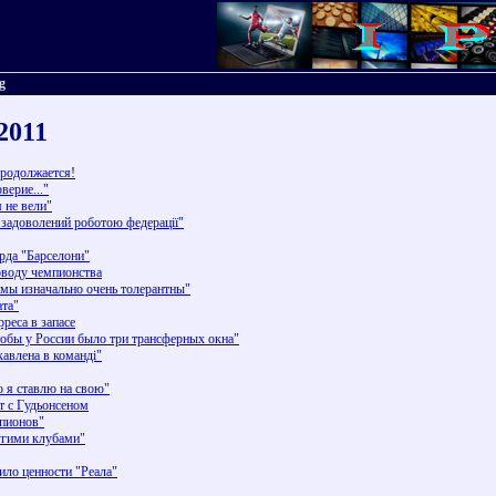
g
2011
продолжается!
верие..."
 не вели"
задоволений роботою федерації"
рда "Барселони"
оводу чемпионства
 мы изначально очень толерантны"
ата"
реса в запасе
чтобы у России было три трансферных окна"
кавлена в команді"
о я ставлю на свою"
т с Гудьонсеном
мпионов"
ругими клубами"
ило ценности "Реала"