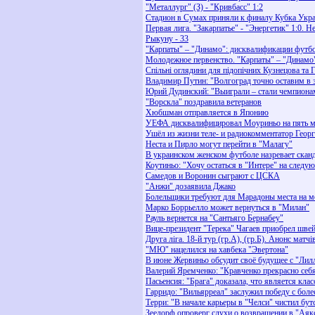
"Металлург" (З) - "Кривбасс" 1:2
Стадион в Сумах приняли к финалу Кубка Укр
Первая лига. "Закарпатье" - "Энергетик" 1:0. 
Рыкуну - 33
"Карпаты" – "Динамо": дисквалификации футб
Молодежное первенство. "Карпаты" – "Динамо"
Спільні оглядини для підопічних Кузнецова та 
Владимир Путин: "Волгоград точно оставим в з
Юрий Дудинский: "Выиграли – стали чемпиона
"Ворскла" поздравила ветеранов
Хюбшман отправляется в Японию
УЕФА дисквалифицировал Моуриньо на пять м
Ушёл из жизни теле- и радиокомментатор Геор
Неста и Пирло могут перейти в "Малагу"
В украинском женском футболе назревает скан
Коутиньо: "Хочу остаться в "Интере" на следу
Самедов и Воронин сыграют с ЦСКА
"Анжи" дозаявила Джако
Болельщики требуют для Марадоны места на мо
Марко Боррьелло может вернуться в "Милан"
Рауль вернется на "Сантьяго Бернабеу"
Вице-президент "Терека" Чагаев приобрел шве
Друга ліга. 18-й тур (гр.А), (гр.Б). Анонс матчі
"МЮ" нацелился на хавбека "Эвертона"
В июне Жервиньо обсудит своё будущее с "Лил
Валерий Яремченко: "Кравченко прекрасно себя
Пасьенсия: "Брага" доказала, что является кла
Гарридо: "Вильярреал" заслужил победу с бол
Терри: "В начале карьеры в "Челси" чистил бу
Зеедорф опроверг слухи о возвращении в "Аяк