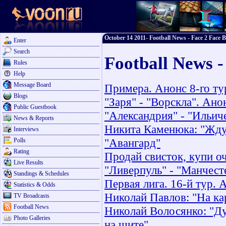
October 14 2011- Football News - Face 2 Face B
Enter
Search
Football News -
Rules
Help
Message Board
Примера. Анонс 8-го ту
Blogs
"Заря" - "Ворскла". Ано
Public Guestbook
"Александрия" - "Ильич
News & Reports
Никита Каменюка: "Жду 
Interviews
"Авангард"
Polls
Rating
Продай свисток, купи о
Live Results
"Ливерпуль" - "Манчест
Standings & Schedules
Первая лига. 16-й тур. 
Statistics & Odds
Николай Павлов: "На ка
TV Broadcasts
Football News
Николай Волосянко: "Д
Photo Galleries
на щите"