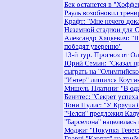
Бек останется в "Хоффе
Рауль возобновил трени
Крафт: "Мне нечего док
Неземной стадион для С
Александр Хацкевич: "Ш
победят уверенно"
13-й тур. Прогноз от Ол
Юрий Семин: "Сказал пр
сыграть на "Олимпийск
"Интер" лишился Коути
Мишель Платини: "В оди
Бенитес: "Секрет успеха
Тони Пулис: "У Крауча 
"Челси" предложил Калу
"Барселона" нацелилась
Моджи: "Покупка Тевеса
Гравці "Карпат" на триб