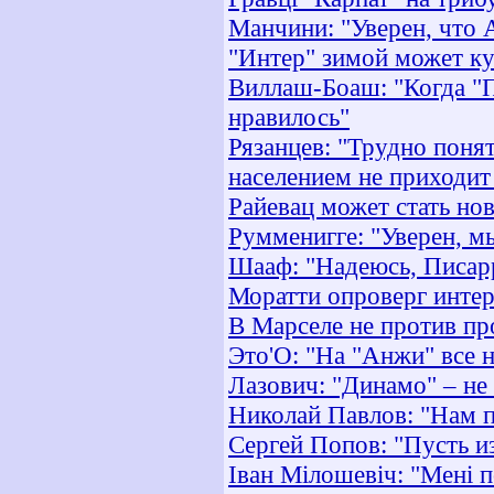
Манчини: "Уверен, что 
"Интер" зимой может к
Виллаш-Боаш: "Когда "П
нравилось"
Рязанцев: "Трудно поня
населением не приходит
Райевац может стать н
Румменигге: "Уверен, м
Шааф: "Надеюсь, Писарр
Моратти опроверг интер
В Марселе не против пр
Это'О: "На "Анжи" все 
Лазович: "Динамо" – не 
Николай Павлов: "Нам 
Сергей Попов: "Пусть и
Іван Мілошевіч: "Мені 