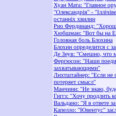
Хуан Мата: "Главное ор
"Олександрія" - "Іллічі
останніх хвилин
Рио Фердинанд: "Хорош
Хюбшман: "Вот бы на Ев
Головная боль Блохина
Блохин определится с з
Де Зеув: "Смешно, что
Фергюсон: "Наши поедин
захватывающими"
Лихтштайнер: "Если не 
потеряет смысл"
Манчини: "Не знаю, буде
Гиггз: "Хочу продлить 
Вальдано: "Я в ответе за
Капелло: "Ювентус" зас