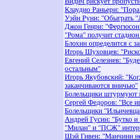
Видич рискует пропусти
Клаудио Раньери: "Пора
Уэйн Руни: "Обыграть "
Джон Генри: "Фергюсон 
"Рома" получит стадион 
Блохин определится с з
Игорь Шуховцев: "Риско
Евгений Селезнев: "Буде
остальным"
Игорь Якубовский: "Ког
заканчиваются вничью"
Болельщики штурмуют 
Сергей Федоров: "Все и
Болельщики "Ильичевца"
Андрей Гусин: "Бутко и
"Милан" и "ПСЖ" инте
Шэй Гивен: "Манчини не