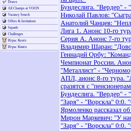
Draws
Бундеслига. "Вердер" - 
All Champs at VOON
Николай Павлов: "Сыгра
Vacancy Search
Offers & Invitations
Анатолий Чанцев: "Непло
Squads
Лига 1. Анонс 10-го тур
Challenges
Серия А. Анонс 7-го ту
Игры: Козёл
Владимир Шаран: "Дово
Игры: Кинга
Геннадий Орбу: "Коман
Чемпионат России. Анон
"Металлист" - "Черномо
АПЛ, анонс 8-го тура. 
сразятся с "пенсионера
Бундеслига. "Вердер" - 
"Заря" - "Ворскла" 0:0.
Ярмоленко рассказал об
Мирон Маркевич: "У нас
"Заря" - "Ворскла" 0:0