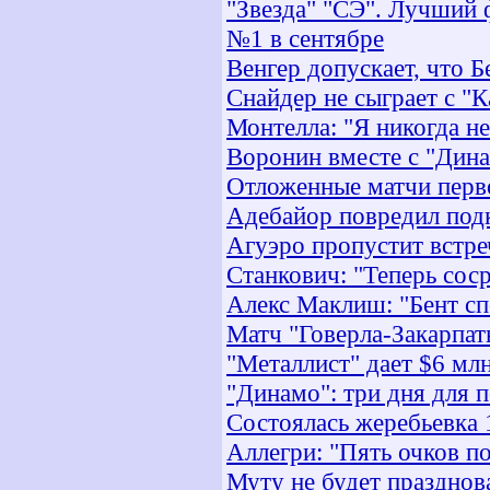
"Звезда" "СЭ". Лучший 
№1 в сентябре
Венгер допускает, что Б
Снайдер не сыграет с "К
Монтелла: "Я никогда н
Воронин вместе с "Дина
Отложенные матчи перво
Адебайор повредил под
Агуэро пропустит встре
Станкович: "Теперь сос
Алекс Маклиш: "Бент сп
Матч "Говерла-Закарпать
"Металлист" дает $6 мл
"Динамо": три дня для 
Состоялась жеребьевка 
Аллегри: "Пять очков по
Муту не будет празднов