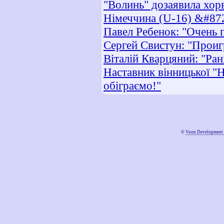
"Волинь" дозаявила хор
Німеччина (U-16) &#872
Павел Ребенок: "Очень п
Сергей Свистун: "Проиг
Віталій Кварцяний: "Ра
Наставник вінницької "Н
обіграємо!"
©
Voon Development