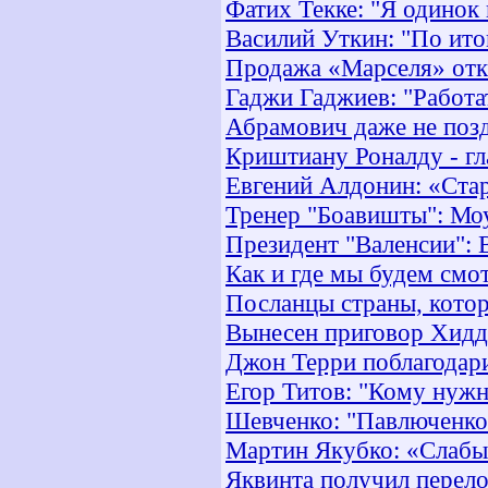
Фатих Текке: "Я одинок
Василий Уткин: "По ит
Продажа «Марселя» отк
Гаджи Гаджиев: "Работа
Абрамович даже не поз
Криштиану Роналду - г
Евгений Алдонин: «Стар
Тренер "Боавишты": М
Президент "Валенсии": 
Как и где мы будем смо
Посланцы страны, котор
Вынесен приговор Хид
Джон Терри поблагодари
Егор Титов: "Кому нужн
Шевченко: "Павлюченко
Мартин Якубко: «Слабы
Яквинта получил перел