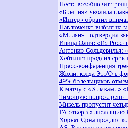
Неста возобновит трен
«Брешия» уволила главн
«Интер» обратил внима
Павлюченко выбыл на м
«Милан» подтвердил заи
Ивица Олич: «Из Росси
Антонио Сольдевилья: «
Хейтинга продлил срок 
Пресс-конференция тре
Жюли: когда Это'О в фо
49% болельщиков отмеч
К матчу с «Химками» «
Тимощук: вопрос решит
Микель пропустит четыр
FA отвергла апелляцию 
Хорват Срна продлил к
AS: Роналду решил по