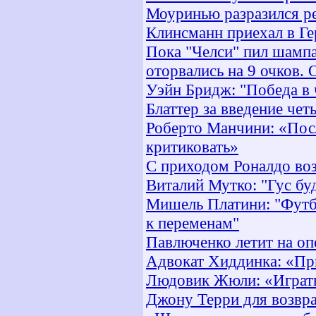
Моуринью разразился ре
Клинсманн приехал в Ге
Пока "Челси" пил шампа
оторвались на 9 очков. 
Уэйн Бридж: "Победа в 
Блаттер за введение че
Роберто Манчини: «Посл
критиковать»
С приходом Роналдо во
Виталий Мутко: "Гус бу
Мишель Платини: "Футб
к переменам"
Павлюченко летит на о
Адвокат Хиддинка: «Пр
Людовик Жюли: «Играть 
Джону Терри для возвра