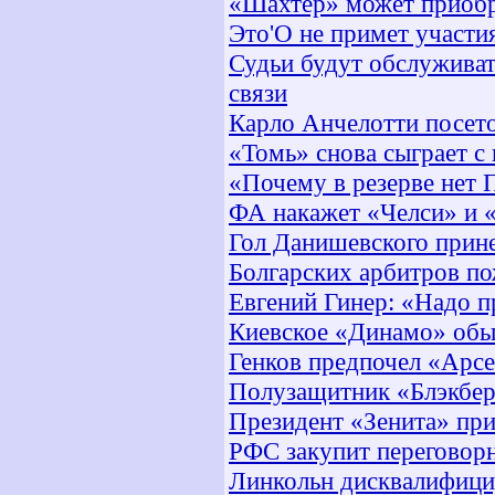
«Шахтер» может приобр
Это'О не примет участи
Судьи будут обслужива
связи
Карло Анчелотти посето
«Томь» снова сыграет с
«Почему в резерве нет 
ФА накажет «Челси» и «
Гол Данишевского прин
Болгарских арбитров по
Евгений Гинер: «Надо п
Киевское «Динамо» обы
Генков предпочел «Арс
Полузащитник «Блэкбер
Президент «Зенита» при
РФС закупит переговорн
Линкольн дисквалифицир