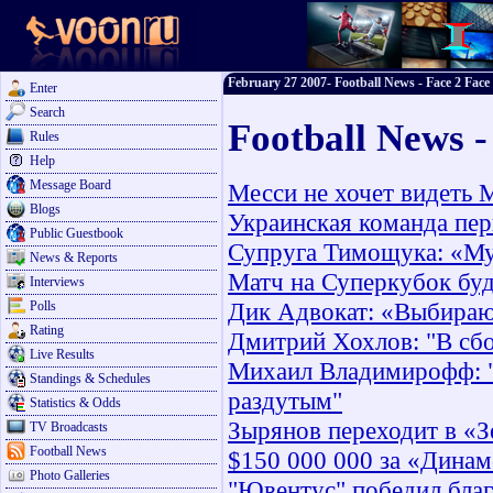
February 27 2007- Football News - Face 2 Face
Enter
Search
Football News -
Rules
Help
Message Board
Месси не хочет видеть 
Blogs
Украинская команда перв
Public Guestbook
Супруга Тимощука: «Муж
News & Reports
Матч на Суперкубок буд
Interviews
Дик Адвокат: «Выбира
Polls
Rating
Дмитрий Хохлов: "В сбо
Live Results
Михаил Владимирофф: "
Standings & Schedules
раздутым"
Statistics & Odds
Зырянов переходит в «З
TV Broadcasts
Football News
$150 000 000 за «Дина
Photo Galleries
"Ювентус" победил благ