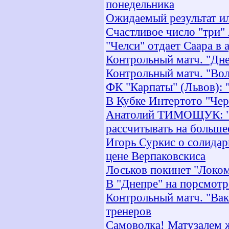
понедельника
Ожидаемый результат и
Счастливое число "три"
"Челси" отдает Саара в 
Контрольный матч. "Дне
Контрольный матч. "Вол
ФК "Карпаты" (Львов): 
В Кубке Интертото "Чер
Анатолий ТИМОЩУК: "Мн
рассчитывать на больше
Игорь Суркис о солидар
цене Верпаковскиса
Лоськов покинет "Локо
В "Днепре" на порсмотр
Контрольный матч. "Вак
тренеров
Самоволка! Матузалем 