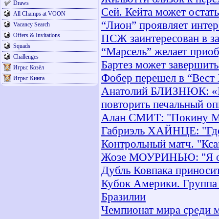
Draws
Сей. Кейта может остать
All Champs at VOON
“Лион” проявляет интер
Vacancy Search
Offers & Invitations
ПСЖ заинтересован в з
Squads
“Марсель” желает прио
Challenges
Бартез может завершить
Игры: Козёл
Фобер перешел в “Вест
Игры: Кинга
Анатолий БЛИЗНЮК: «Пр
повторить печальный о
Алан СМИТ: "Покину МЮ
Габриэль ХАЙНЦЕ: "Где
Контрольный матч. "Кса
Жозе МОУРИНЬЮ: "Я оч
Дубль Ковпака приносит
Кубок Америки. Группа 
Бразилии
Чемпионат мира среди м