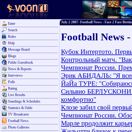
July 2 2007- Football News - Face 2 Face Bettin
Enter
Search
Football News -
Rules
Help
Message Board
Кубок Интертото. Первы
Blogs
Контрольный матч. "Вак
Public Guestbook
Чемпионат России. Прем
News & Reports
Эрик АБИДАЛЬ: "Я всегд
Interviews
ЙаЙа ТУРЕ: "Собираюсь
Polls
Rating
Сильвио БЕРЛУСКОНИ: 
Live Results
комфортно"
Standings & Schedules
Клозе забил свой первы
Statistics & Odds
Чемпионат России. Обзо
TV Broadcasts
Football News
Марле продолжит карье
Photo Galleries
Жильотти близок к пере