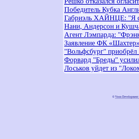
Решко отказался оглас
Победитель Кубка Англ
Габриэль ХАЙНЦЕ: "Я с
Нани, Андерсон и Кушч
Агент Лэмпарда: "Фрэнк
Заявление ФК «Шахтер
"Вольфсбург" приобрёл
Форвард "Бреды" усилил
Лоськов уйдет из "Локо
©
Voon Development