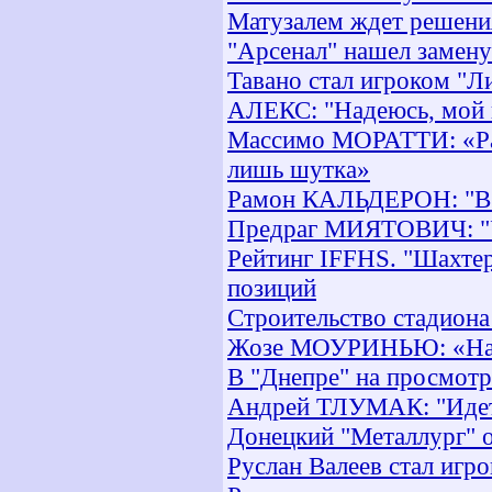
Матузалем ждет решени
"Арсенал" нашел замен
Тавано стал игроком "Л
АЛЕКС: "Надеюсь, мой 
Массимо МОРАТТИ: «Раз
лишь шутка»
Рамон КАЛЬДЕРОН: "В ф
Предраг МИЯТОВИЧ: "У 
Рейтинг IFFHS. "Шахтер
позиций
Строительство стадиона
Жозе МОУРИНЬЮ: «Нам
В "Днепре" на просмотр
Андрей ТЛУМАК: "Идет 
Донецкий "Металлург" о
Руслан Валеев стал игр