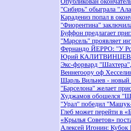
Опубликован окончател
"Сибирь" обыграла "Ал
Карадениз попал в окон
"Фиорентина" заключил
Буффон предлагает приг
"Марсель" проявляет ин
Фернандо ЙЕРРО: "У Ро
Юрий КАЛИТВИНЦЕВ: "П
Экс-форвард "Шахтера", 
Веннегоору оф Хесселин
Шарль Вильнев - новый
"Барселона" желает при
Худжамов обошелся "Ша
"Урал" победил "Машу
Глеб может перейти в «
«Крылья Советов» пост
Алексей Игонин: Кубок 