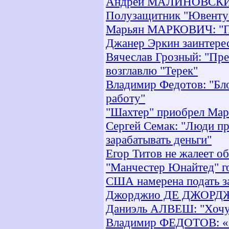
Андрей МАЛИНОВСКИЙ:
Полузащитник "Ювентус
Марьян МАРКОВИЧ: "По
Джанер Эркин заинтере
Вячеслав Грозный: "Пре
возглавлю "Терек"
Владимир Федотов: "Бло
работу"
"Шахтер" приобрел Мар
Сергей Семак: "Люди пр
зарабатывать деньги"
Егор Титов не жалеет об
"Манчестер Юнайтед" го
США намерена подать з
Джорджио ДЕ ДЖОРДЖИ
Даниэль АЛВЕШ: "Хочу 
Владимир ФЕДОТОВ: «Бл