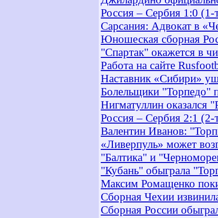
Россия – Сербия 1:0 (1-
Сарсания: Адвокат в «Ч
Юношеская сборная Рос
"Спартак" окажется в ч
Работа на сайте Rusfoot
Наставник «Сибири» уш
Болельщики "Торпедо" 
Нигматуллин оказался "
Россия – Сербия 2:1 (2-
Валентин Иванов: "Тор
«Ливерпуль» может воз
"Балтика" и "Черноморе
"Кубань" обыграла "Тор
Максим Ромащенко поки
Сборная Чехии извинил
Сборная России обыгра