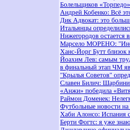
Болельщиков «Торпедо»
Андрей Кобенко: Всё эт
Дик Адвокат: это больш
Итальянцы определилис
Нижегородов остается в
Марсело МОРЕНО: "Инфр
Ханс-Йорг Бутт близок 
Йоахим Лев: самым тру
в финальный этап ЧМ яв
"Крылья Советов" опред
Славен Билич: Шарбини 
«Анжи» победила «Витя
Раймон Доменек: Нелегк
Футбольные новости на
Хаби Алонсо: Испания 
Берти Фогтс: я уже зна
Джилардино официально