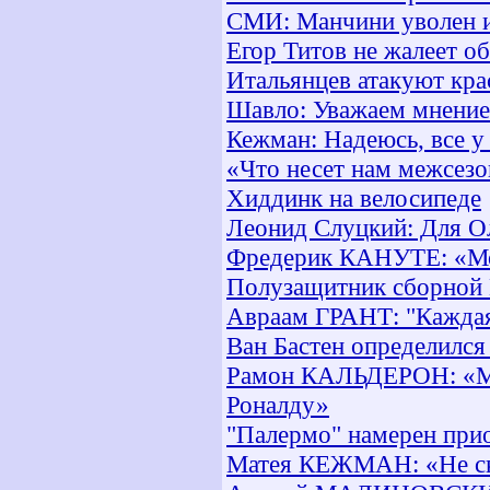
СМИ: Манчини уволен и
Егор Титов не жалеет о
Итальянцев атакуют кра
Шавло: Уважаем мнение
Кежман: Надеюсь, все у
«Что несет нам межсезо
Хиддинк на велосипеде
Леонид Слуцкий: Для Ол
Фредерик КАНУТЕ: «Мо
Полузащитник сборной 
Авраам ГРАНТ: "Каждая
Ван Бастен определился
Рамон КАЛЬДЕРОН: «Мы 
Роналду»
"Палермо" намерен при
Матея КЕЖМАН: «Не скр