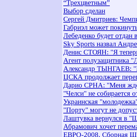
“Трехцветным”
Выбор сделан
Сергей Дмитриев: Чемпи
Габриэл может покинут
Лебеденко будет отдан 
Sky Sports назвал Андр
Денис СТОЯН: "Я теперь
Агент полузащитника "
Александр ТЫНГАЕВ: "М
ЦСКА продолжает пере
Дарио СРНА: "Меня жд
"Челси" не собирается 
Украинская "молодежка"
"Порту" могут не допус
Лаштувка вернулся в "
Абрамович хочет перема
ЕВРО-2008. Сборная Ш