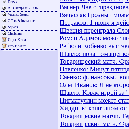
Draws
Вагнер Лав отпразднова
All Champs at VOON
Вячеслав Грозный может
Vacancy Search
Offers & Invitations
Петраков: 1 июня я дей
Squads
Швеция переиграла Сл
Challenges
Роман Адамов может пе
Игры: Козёл
Ребко и Кобенко выстав
Игры: Кинга
Шавло: пока Ромащенко
Товарищеский матч. Фра
Павленко: Минут пятнад
Саенко: финансовый воп
Олег Иванов: Я не втор
Шавло: Ковач игрой за 
Нигматуллин может стат
Хиддинк: капитаном ос
Товарищеские матчи. Ге
Товарищеский матч. Фр