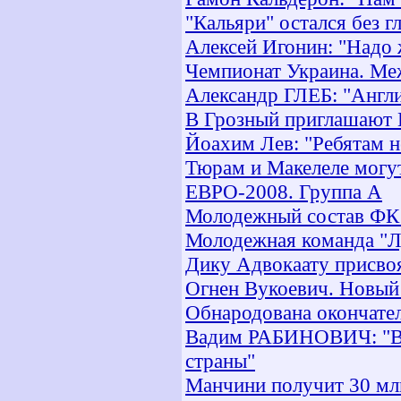
"Кальяри" остался без г
Алексей Игонин: "Надо 
Чемпионат Украина. Меж
Александр ГЛЕБ: "Англи
В Грозный приглашают 
Йоахим Лев: "Ребятам н
Тюрам и Макелеле могу
ЕВРО-2008. Группа А
Молодежный состав ФК 
Молодежная команда "Лу
Дику Адвокаату присво
Огнен Вукоевич. Новый
Обнародована окончател
Вадим РАБИНОВИЧ: "Во
страны"
Манчини получит 30 млн