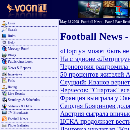
May 28 2008- Football News - Face 2 Face Bett
Enter
Search
Football News 
Rules
Help
Message Board
«Порту» может быть не
Blogs
На стадионе «Летцигру
Public Guestbook
Черногория разгромила 
News & Reports
50 процентов жителей А
Interviews
Слуцкий: Иванов вернет
Polls
Rating
Черчесов: "Спартак" все
Live Results
Франция выиграла у Эк
Standings & Schedules
Сегодня Бояринцев долж
Statistics & Odds
Австрия сыграла вничь
TV Broadcasts
Football News
ЦСКА продолжает вести
Photo Galleries
Лонгевка уходит из "Кр