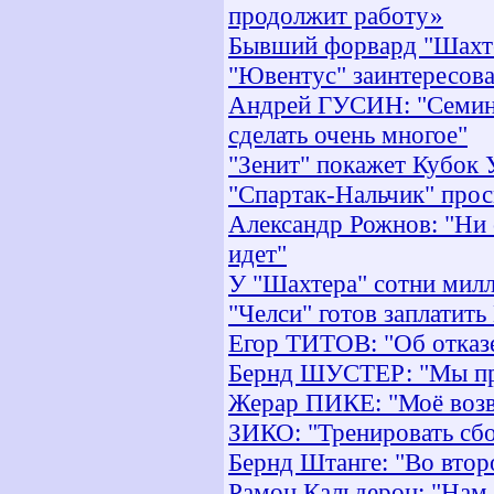
продолжит работу»
Бывший форвард "Шахтер
"Ювентус" заинтересов
Андрей ГУСИН: "Семин 
сделать очень многое"
"Зенит" покажет Кубок
"Спартак-Нальчик" про
Александр Рожнов: "Ни 
идет"
У "Шахтера" сотни мил
"Челси" готов заплатить
Егор ТИТОВ: "Об отказе
Бернд ШУСТЕР: "Мы про
Жерар ПИКЕ: "Моё возвр
ЗИКО: "Тренировать сбо
Бернд Штанге: "Во вто
Рамон Кальдерон: "Нам 