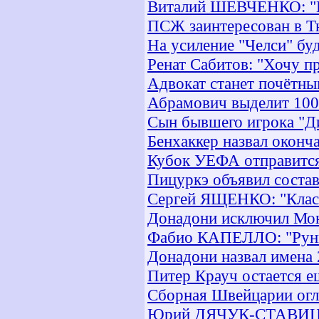
Виталий ШЕВЧЕНКО: "К 
ПСЖ заинтересован в Т
На усиление "Челси" бу
Ренат Сабитов: "Хочу п
Адвокат станет почётн
Абрамович выделит 100 
Сын бывшего игрока "Ди
Бенхаккер назвал оконч
Кубок УЕФА отправится
Пицуркэ объявил соста
Сергей ЯЩЕНКО: "Класс
Донадони исключил Мон
Фабио КАПЕЛЛО: "Руни
Донадони назвал имена
Питер Крауч остается е
Сборная Швейцарии огл
Юрий ДЯЧУК-СТАВИЦКИЙ