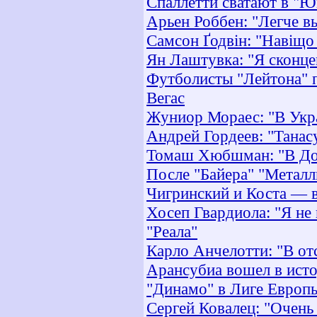
Спаллетти сватают в "Ю
Арьен Роббен: "Легче в
Самсон Ґодвін: "Навіщо 
Ян Лаштувка: "Я сконце
Футболисты "Лейтона" п
Вегас
Жуниор Мораес: "В Укра
Андрей Гордеев: "Танас
Томаш Хюбшман: "В Дон
После "Байера" "Металл
Чигринский и Коста — в
Хосеп Гвардиола: "Я не
"Реала"
Карло Анчелотти: "В от
Арансубиа вошел в ис
"Динамо" в Лиге Европы
Сергей Ковалец: "Очень