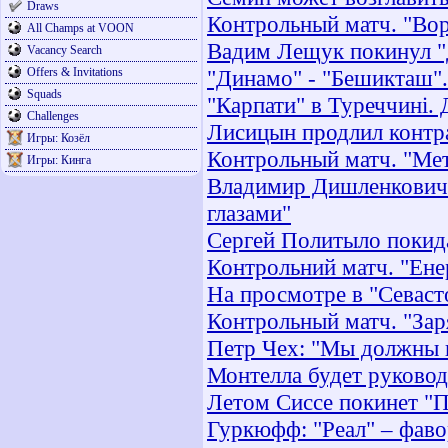
Draws
Контрольный матч. "Ворс
All Champs at VOON
Вадим Лещук покинул "
Vacancy Search
Offers & Invitations
"Динамо" - "Бешикташ"
Squads
"Карпати" в Туреччині. 
Challenges
Лисицын продлил контра
Игры: Козёл
Контрольный матч. "Мета
Игры: Кинга
Владимир Дишленкович: 
глазами"
Сергей Политыло покид
Контрольний матч. "Ене
На просмотре в "Севаст
Контрольный матч. "Заря
Петр Чех: "Мы должны 
Монтелла будет руковод
Летом Сиссе покинет "П
Гуркюфф: "Реал" – фаво