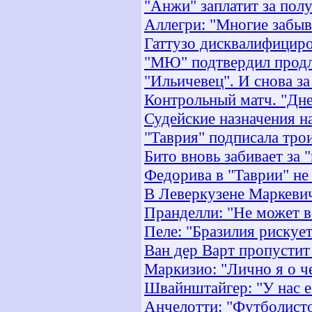
"Анжи" заплатит за пол
Аллегри: "Многие забыв
Гаттузо дисквалифициро
"МЮ" подтвердил продл
"Ильичевец". И снова за
Контрольный матч. "Дне
Судейские назначения н
"Таврия" подписала тро
Бито вновь забивает за
Федорива в "Таврии" не
В Леверкузене Маркевич
Пранделли: "Не может в
Пеле: "Бразилия рискуе
Ван дер Варт пропустит
Маркизио: "Лично я о ч
Швайнштайгер: "У нас е
Анчелотти: "Футболист