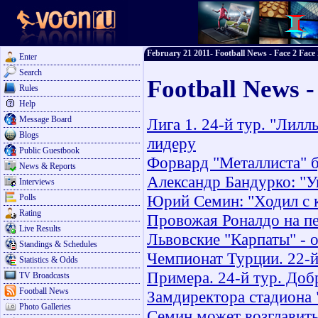
February 21 2011- Football News - Face 2 Face 
Enter
Search
Football News -
Rules
Help
Message Board
Лига 1. 24-й тур. "Лилл
Blogs
лидеру
Public Guestbook
Форвард "Металлиста" б
News & Reports
Александр Бандурко: "
Interviews
Юрий Семин: "Ходил с 
Polls
Rating
Провожая Роналдо на пе
Live Results
Львовские "Карпаты" - 
Standings & Schedules
Чемпионат Турции. 22-й
Statistics & Odds
Примера. 24-й тур. Доб
TV Broadcasts
Football News
Замдиректора стадиона 
Photo Galleries
Семин может возглавит