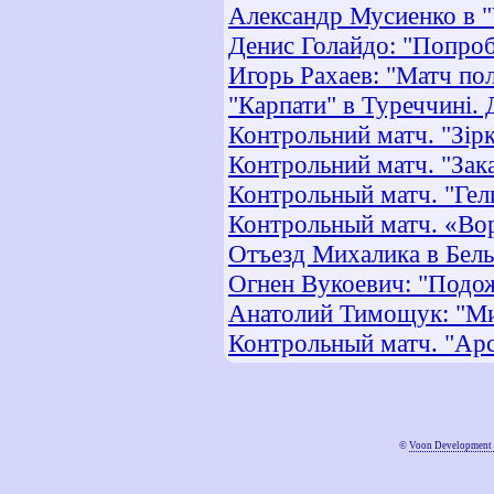
Александр Мусиенко в 
Денис Голайдо: "Попро
Игорь Рахаев: "Матч п
"Карпати" в Туреччині. Д
Контрольний матч. "Зір
Контрольний матч. "Зака
Контрольный матч. "Гели
Контрольный матч. «Вор
Отъезд Михалика в Бел
Огнен Вукоевич: "Подо
Анатолий Тимощук: "Ми
Контрольный матч. "Арс
©
Voon Development