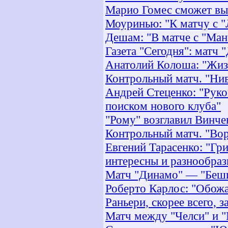
Марио Гомес сможет вый
Моуринью: "К матчу с 
Дешам: "В матче с "Ман
Газета "Сегодня": матч 
Анатолий Колоша: "Жиз
Контрольный матч. "Нив
Андрей Стеценко: "Руко
поиском нового клуба"
"Рому" возглавил Винч
Контрольный матч. "Вор
Евгений Тарасенко: "Гри
интересны и разнообра
Матч "Динамо" — "Беши
Роберто Карлос: "Обож
Раньери, скорее всего, 
Матч между "Челси" и 