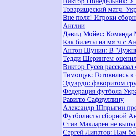
Виктор Понедельник: У
Товарищеский матч. Укр
Вне поля! Игроки сборн
Англии
Дэвид Мойес: Команда 
Как билеты на матч с А
Антон Шунин: В "Лужни
Тедди Шерингем оценил
Виктор Гусев рассказал
Тимощук: Готовились к 
Эдуардо: фаворитом гр
Федерация футбола Укр
Равилю Сафиуллину
Александр Шпрыгин про
Футболисты сборной Ан
Стив Макларен не выпус
Сергей Липатов: Нам б