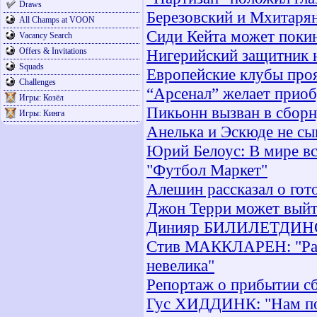
Draws
Березовский и Мхитарян
All Champs at VOON
Сиди Кейта может поки
Vacancy Search
Offers & Invitations
Нигерийский защитник 
Squads
Европейские клубы про
Challenges
“Арсенал” желает прио
Игры: Козёл
Пикьонн вызван в сбор
Игры: Кинга
Анелька и Эскюде не сы
Юрий Белоус: В мире вс
"Футбол Маркет"
Алешин рассказал о гот
Джон Терри может выйти
Динияр БИЛИЛЕТДИНОВ:
Стив МАККЛАРЕН: "Раз
невелика"
Репортаж о прибытии с
Гус ХИДДИНК: "Нам пон