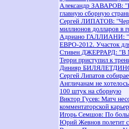
Александр ЗАВАРОВ: "Е
главную сборную стран
Сергей ЛИПАТОВ: "Через
миллионов долларов в г
Адриано ГАЛЛИАНИ: "10
ЕВРО-2012. Участок для
Стивен ДЖЕРРАРД: "В 
Терри приступил к трен
Динияр БИЛЯЛЕТДИНОВ:
Сергей Липатов собира
Англичанам не хотелось
100 штук на сборную
Виктор Гусев: Матч нес
комментаторской карье
Игорь Семшов: По боль
Юрий Жевнов полетит с