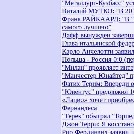
"Металлург-Кузбасс" у
Виталий МУТКО: "В 201
Франк РАЙКААРД: "В "Ба
самого лучшего"
Дафф вынужден заверши
Глава итальянской феде
Карло Анчелотти заявил
Польша - Россия 0:0 (п
"Милан" проявляет инте
"Манчестер Юнайтед" п
Фатих Терим: Впереди о
"Ювентус" предложил 10
«Лацио» хочет приобрес
Фернандеса
"Терек" обыграл "Торпе
Джон Терри: Я восстано
Рио Фердинанд заявил, ч