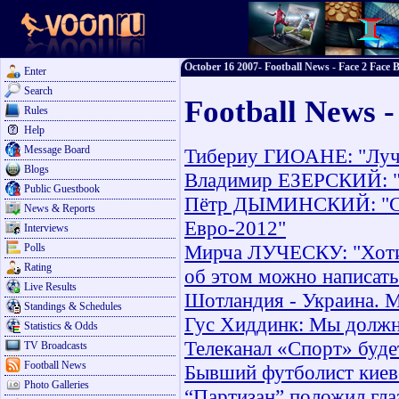
October 16 2007- Football News - Face 2 Face B
Enter
Search
Football News -
Rules
Help
Message Board
Тибериу ГИОАНЕ: "Лучш
Blogs
Владимир ЕЗЕРСКИЙ: "Р
Public Guestbook
Пётр ДЫМИНСКИЙ: "Сом
News & Reports
Евро-2012"
Interviews
Мирча ЛУЧЕСКУ: "Хотит
Polls
Rating
об этом можно написать
Live Results
Шотландия - Украина. 
Standings & Schedules
Гус Хиддинк: Мы должн
Statistics & Odds
Телеканал «Спорт» буде
TV Broadcasts
Football News
Бывший футболист киевс
Photo Galleries
“Партизан” положил гла