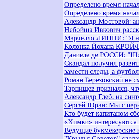
Определено время начал
Определено время начал
Александр Мостовой: а
Небойша Ивкович расска
Марчелло ЛИППИ: "Я не
Колонка Йохана КРОЙФ
Даниеле де РОССИ: "Шот
Скандал получил развит
замести следы, а футбо
Роман Березовский не с
Тарпищев признался, чт
Александр Глеб: на синт
Сергей Юран: Мы с перв
Кто будет капитаном сб
«Химки» интересуются 
Ведущие букмекерские к
"Крылья Советов" сдела