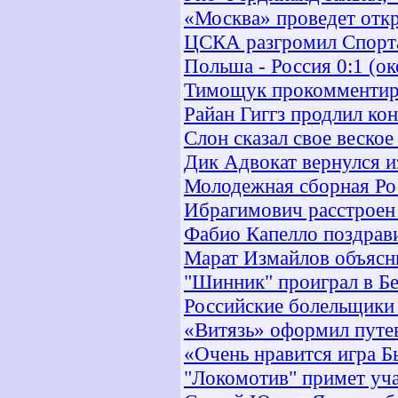
«Москва» проведет отк
ЦСКА разгромил Спорт
Польша - Россия 0:1 (о
Тимощук прокомментиро
Райан Гиггз продлил ко
Слон сказал свое веское
Дик Адвокат вернулся и
Молодежная сборная Ро
Ибрагимович расстроен 
Фабио Капелло поздрави
Марат Измайлов объясни
"Шинник" проиграл в Б
Российские болельщики
«Витязь» оформил путе
«Очень нравится игра Б
"Локомотив" примет уча