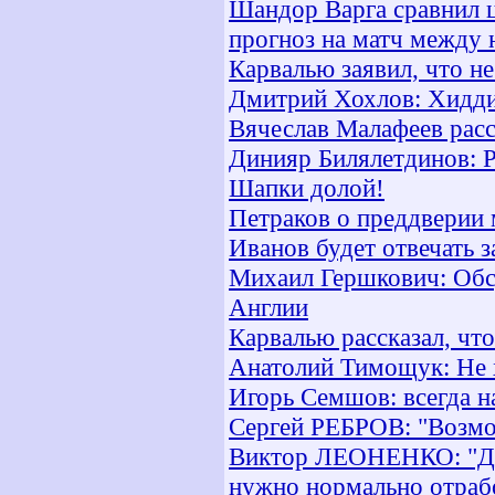
Шандор Варга сравнил ц
прогноз на матч между
Карвалью заявил, что не
Дмитрий Хохлов: Хидди
Вячеслав Малафеев расс
Динияр Билялетдинов: Р
Шапки долой!
Петраков о преддверии 
Иванов будет отвечать 
Михаил Гершкович: Обс
Англии
Карвалью рассказал, что
Анатолий Тимощук: Не 
Игорь Семшов: всегда н
Сергей РЕБРОВ: "Возмо
Виктор ЛЕОНЕНКО: "Для 
нужно нормально отрабо