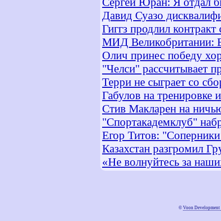
Сергей Юран: Я отдал 
Давид Суазо дисквалиф
Гиггз продлил контракт
МИД Великобритании: Б
Олич принес победу хо
"Челси" рассчитывает п
Терри не сыграет со сб
Габулов на тренировке 
Стив Макларен на ничью
"Спортакадемклуб" набр
Егор Титов: "Соперник
Казахстан разгромил Г
«Не волнуйтесь за наш
©
Voon Development