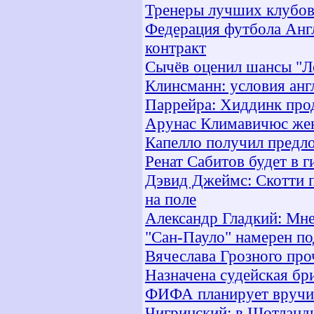
Тренеры лучших клубов
Федерация футбола Анг
контракт
Сычёв оценил шансы "Л
Клинсманн: условия ан
Паррейра: Хиддинк про
Арунас Климавичюс же
Капелло получил предл
Ренат Сабитов будет в г
Дэвид Джеймс: Скотти п
на поле
Александр Гладкий: Мне
"Сан-Пауло" намерен по
Вячеслава Грозного проч
Назначена судейская б
ФИФА планирует вручит
Чигринский: в Шотланди