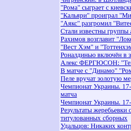
"Рома" сыграет с киевс
"Кальяри" проиграл "М
"Аякс" разгромил "Вите
Стали известны группы 
Рахимов возглавит "Лок
"Вест Хэм" и "Тоттенхэ
Роналдинью включён в з
Алекс ФЕРГЮСОН: "Тев
В матче с "Динамо" "Ро
Пеле вручат золотую м
Чемпионат Украины. 17-й
матча
Чемпионат Украины. 17-й
Результаты жеребьевки 
титулованных сборных
Удальцов: Никаких конт