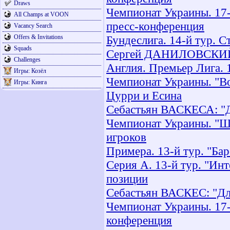
Draws
Чемпионат Украины. 17-й
All Champs at VOON
пресс-конференция
Vacancy Search
Offers & Invitations
Бундеслига. 14-й тур. С
Squads
Сергей ДАНИЛОВСКИЙ: 
Challenges
Англия. Премьер Лига. 
Игры: Козёл
Чемпионат Украины. "Во
Игры: Кинга
Цурри и Есина
Себастьян ВАСКЕСА: "Д
Чемпионат Украины. "Ш
игроков
Примера. 13-й тур. "Бар
Серия А. 13-й тур. "Ин
позиции
Себастьян ВАСКЕС: "Дл
Чемпионат Украины. 17-
конференция