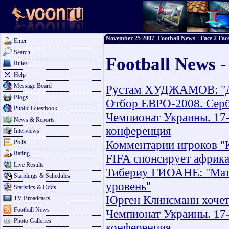
November 25 2007- Football News - Face 2 Face
Enter
Search
Football News 
Rules
Help
Message Board
Рустам ХУДЖАМОВ: "Дн
Blogs
Отбор ЕВРО-2008. Серби
Public Guestbook
Чемпионат Украины. 17-
News & Reports
конференция
Interviews
Комментарии игроков "К
Polls
Rating
FIFA спонсирует африк
Live Results
Тибериу ГИОАНЕ: "Матч
Standings & Schedules
уровень"
Statistics & Odds
Юрген Клинсманн хочет
TV Broadcasts
Football News
Чемпионат Украины. 17-
Photo Galleries
конференция