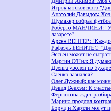
Дмитрий Акимов: Моя с
Игрок московского "Ди
Анатолий Давыдов: Хоч
Шумахер собрал футбо
Роберто МАНЧИНИ: "У н
лазарете"
Арсен ВЕНГЕР: "Каждое
Рафаэль БЕНИТЕС: "Дже
Эссьен может не сыграт
Мартин О'Нил: Я думаю
Дзенга уволен из бухар
Саенко зазнался?
Олег Лужный: как можно
Дэвид Бекхэм: К счасть
Фергюсона ждет разбир
Марино продлил контрак
Боруц и Хартли могут п