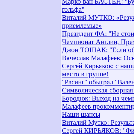
Марко ван БАСТЕН: "Буд
гольфа"
Виталий МУТКО: «Резул
приемлемые»
Президент ФА: "Не стои
Чемпионат Англии, Прем
Джон ТОШАК: "Если обы
Вячеслав Малафеев: Ос
Сергей Кирьяков: с наш
место в группе!
"Расинг" обыграл "Вале
Символическая сборная
Бородюк: Выход на чемп
Малафеев прокомментир
Наши шансы
Виталий Мутко: Результ
Сергей КИРЬЯКОВ: "Фи