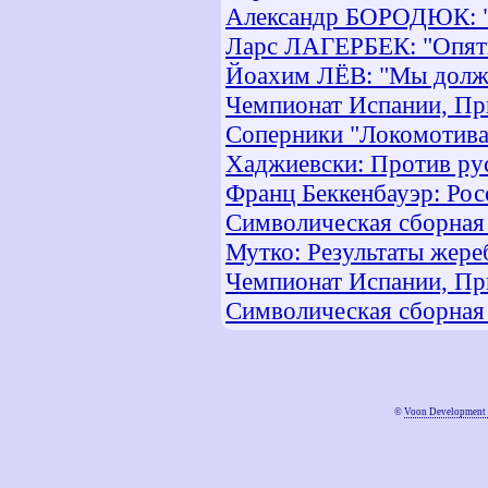
Александр БОРОДЮК: "
Ларс ЛАГЕРБЕК: "Опять
Йоахим ЛЁВ: "Мы должн
Чемпионат Испании, При
Соперники "Локомотива"
Хаджиевски: Против рус
Франц Беккенбауэр: Рос
Символическая сборная
Мутко: Результаты жере
Чемпионат Испании, При
Символическая сборная
©
Voon Development