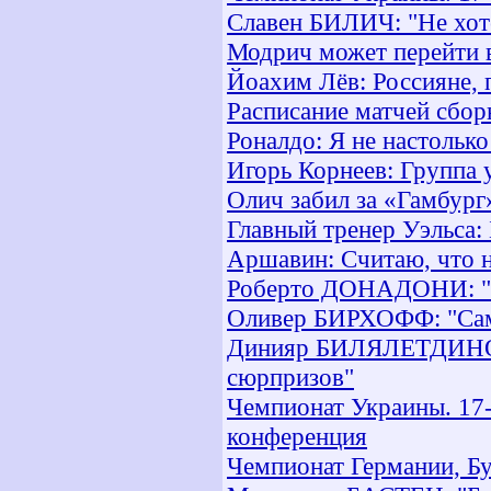
Славен БИЛИЧ: "Не хоте
Модрич может перейти 
Йоахим Лёв: Россияне, 
Расписание матчей сбор
Роналдо: Я не настолько
Игорь Корнеев: Группа у
Олич забил за «Гамбург
Главный тренер Уэльса:
Аршавин: Считаю, что н
Роберто ДОНАДОНИ: "Бо
Оливер БИРХОФФ: "Сам
Динияр БИЛЯЛЕТДИНОВ:
сюрпризов"
Чемпионат Украины. 17-й
конференция
Чемпионат Германии, Бун