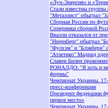
«Луч-Энергия» и «Тере
Стали известны группы
"Металлист" обыграл "З
Сборная России по футз
Cоперники сборной Рос
Виалли отказался от пр
"Нюрнберг" обыграл "Б
"Фулхэм" и "Блэкберн" 
"Атлетико" Мадрид оде
Славен Билич прокомме
РОНАЛДО: "Я хоть и мед
формы"
Чемпионат Украины. 17-
пресс-конференция
Президент федерации фу
первое место»
Чемпионат Украины. 17-й