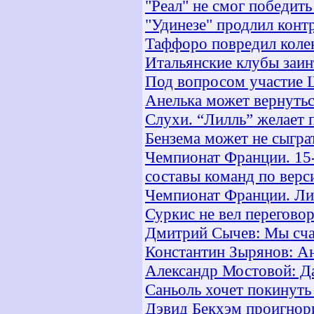
"Реал" не смог победит
"Удинезе" продлил конт
Таффоро повредил коле
Итальянские клубы заин
Под вопросом участие 
Анелька может вернутьс
Слухи. “Лилль” желает
Бензема может не сыгра
Чемпионат Франции. 15-
составы команд по верс
Чемпионат Франции. Лиг
Суркис не вел перегово
Дмитрий Сычев: Мы счас
Константин Зырянов: Ан
Александр Мостовой: Да
Саньоль хочет покинут
Дэвид Бекхэм проигнор