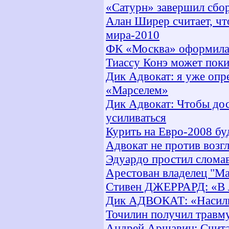
«Сатурн» завершил сбо
Алан Ширер считает, чт
мира-2010
ФК «Москва» оформила 
Тиассу Конэ может поки
Дик Адвокат: я уже опр
«Марселем»
Дик Адвокат: Чтобы дос
усиливаться
Курить на Евро-2008 б
Адвокат не против возг
Эдуардо простил слома
Арестован владелец "М
Стивен ДЖЕРРАРД: «В л
Дик АДВОКАТ: «Насильн
Точилин получил травму
Андрей Аршавин: Счита