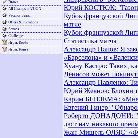
Draws
Юрий КОСТЮК: "Газон н
All Champs at VOON
Кубок французской Лиги.
Vacancy Search
Offers & Invitations
матче
Squads
Кубок французской Лиги.
Challenges
Статистика матча
Игры: Козёл
Александр Панов: Я зак
Игры: Кинга
«Барселона» и «Валенси
Хуану Кастро: Таких, ка
Денисов может покинуть
Александр Павленко: Ти
Юрий Жевнов: Блохин тр
Карим БЕНЗЕМА: «Мне в
Евгений Гинер: "Обнаро
Роберто ДОНАДОНИ: "Вы
даст нам никакого преи
Жан-Мишель ОЛЯС: «Фер