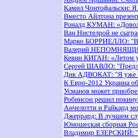
Камил Чонтофальски: Я 
Вместо Айлтона презен
Роналд КУМАН: «Довол
Ван Нистелрой не сыгра
Марко БОРРИЕЛЛО: "В "
Валерий НЕПОМНЯЩИЙ:
Кевин КИГАН: «Летом у
Сергей ШАВЛО: "Предло
Дик АДВОКАТ: "Я уже о
К Евро-2012 Украина об
Усманов может приобре
Робинсон решил покину
Анчелотти и Райкард мо
Джеррард: В лучшем сл
Юношеская сборная Рос
Владимир ЕЗЕРСКИЙ: "С