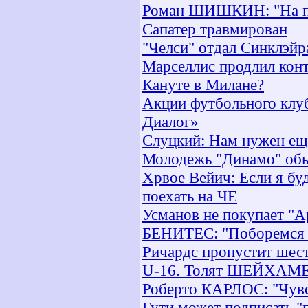
Роман ШИШКИН: "На пол
Сапатер травмирован
"Челси" отдал Синклэйр
Марселлис продлил кон
Кануте в Милане?
Акции футбольного клу
Диалог»
Слуцкий: Нам нужен ещ
Молодежь "Динамо" об
Хрвое Вейич: Если я бу
поехать на ЧЕ
Усманов не покупает "А
БЕНИТЕС: "Поборемся за
Ричардс пропустит шест
U-16. Толят ШЕЙХАМЕТО
Роберто КАРЛОС: "Чувс
Гути может подписать "