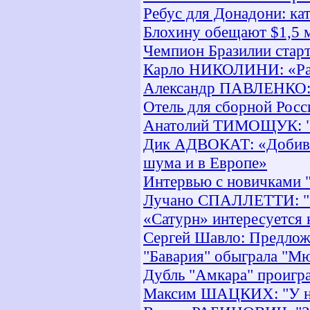
Ребус для Донадони: ка
Блохину обещают $1,5 
Чемпион Бразилии старт
Карло НИКОЛИНИ: «Рабо
Александр ПАВЛЕНКО: "
Отель для сборной Росс
Анатолий ТИМОЩУК: "В
Дик АДВОКАТ: «Добившис
шума и в Европе»
Интервью с новичками 
Лучано СПАЛЛЕТТИ: "Гл
«Сатурн» интересуется
Сергей Шавло: Предлож
"Бавария" обыграла "М
Дубль "Амкара" проигр
Максим ШАЦКИХ: "У нас