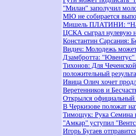
"Милан" заполучил моло
МЮ не собирается выпо
Мишель ПЛАТИНИ: “На 
ЦСКА сыграл нулевую н
Константин Сарсания: Б
Видич: Молодежь может 
Дзамбротта: "Ювентус"
Тихонов: Для Чеченской
положительный результа
Ивица Олич хочет продл
Веретенников и Бесчаст
Открылся официальный 
В Черкизове положат на
Тимощук: Рука Семина в
"Амкар" уступил "Вентс
Игорь Бугаев отправитс