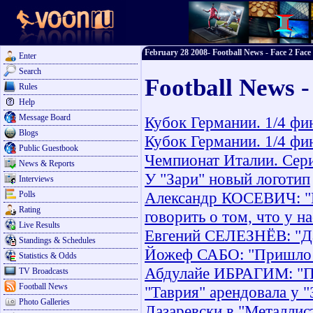
February 28 2008- Football News - Face 2 Face
Enter
Search
Football News -
Rules
Help
Message Board
Кубок Германии. 1/4 фи
Blogs
Кубок Германии. 1/4 фи
Public Guestbook
Чемпионат Италии. Сери
News & Reports
У "Зари" новый логотип
Interviews
Александр КОСЕВИЧ: "В
Polls
Rating
говорить о том, что у н
Live Results
Евгений СЕЛЕЗНЁВ: "Да
Standings & Schedules
Йожеф САБО: "Пришло в
Statistics & Odds
Абдулайе ИБРАГИМ: "По
TV Broadcasts
Football News
"Таврия" арендовала у 
Photo Galleries
Лазаревски в "Металлис