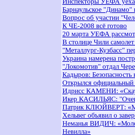
Инспекторы УЕФА уехал
Барнаульское "Динамо
Вопрос об участии "Чел
К ЧЕ-2008 всё готово
20 марта УЕФА рассмот
В столице Чили самолет
"Металлург-Кузбасс" пе
Украина намерена постр
"Локомотив" отдал Чере
Кадыров: Безопасность 
Открылся официальный 
Идрисс КАМЕНИ: «Скаут
Икер КAСИЛЬЯС: "Очень
Патрик КЛЮЙВЕРТ: «Ме
Хельвег объявил о зав
Неманья ВИДИЧ: «Молод
Невилла»