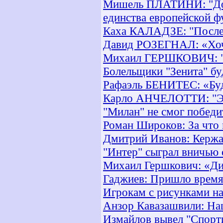
Мишель ПЛАТИНИ: "Дове
единства европейской ф
Каха КАЛАДЗЕ: "После 
Давид РОЗЕГНАЛ: «Хочу
Михаил ГЕРШКОВИЧ: "С
Болельщики "Зенита" бу
Рафаэль БЕНИТЕС: «Бу
Карло АНЧЕЛОТТИ: "Эт
"Милан" не смог победи
Роман Широков: За что 
Дмитрий Иванов: Кержак
"Интер" сыграл вничью 
Михаил Гершкович: «Ди
Гаджиев: Пришло время
Игрокам с рисунками на
Анзор Кавазашвили: Наш
Измайлов вывел "Спорт