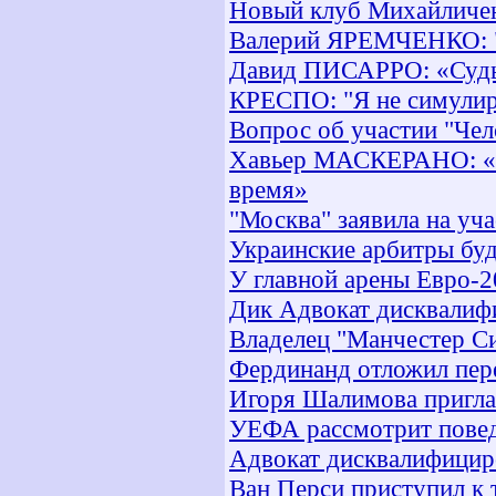
Новый клуб Михайличе
Валерий ЯРЕМЧЕНКО: 
Давид ПИСАРРО: «Судь
КРЕСПО: "Я не симулир
Вопрос об участии "Чел
Хавьер МАСКЕРАНО: «П
время»
"Москва" заявила на уча
Украинские арбитры буд
У главной арены Евро-2
Дик Адвокат дисквалиф
Владелец "Манчестер Си
Фердинанд отложил пе
Игоря Шалимова пригла
УЕФА рассмотрит повед
Адвокат дисквалифицир
Ван Перси приступил к 