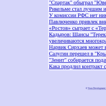
"Спартак" обыграл "Юв
Рикельме стал лучшим и
У комиссии РФС нет ник
Павлюченко привлек вн
«Ростов» сыграет с «Те
Кадыров: Шансы "Терека
увеличиваются многокр
Нарвик Сирхаев может 
Салугин перешел в "Кры
"Зенит" собирается по
Кака продлил контракт
©
Voon Development