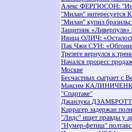
Алекс ФЕРГЮСОН: "Иног
"Милан" интересуется К
"Милан" купил бразильс
Защитник «Ливерпуля» 
Ивица ОЛИЧ: «Осталось
Пак Чжи СУН: «Обгони
Трезеге вернулся к тре
Начался процесс прода
Москве
Бесчастных сыграет с 
Максим КАЛИНИЧЕНКО: 
"Спартаке"
Джанлука ДЗАМБРОТТА:
Kaррагер задержан пол
"Лидс" ищет правды у а
"Нумер-фетиш" полтавс