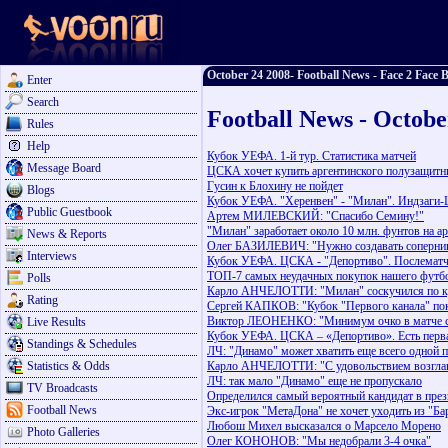
October 24 2008- Football News - Face 2 Face B
Enter
Search
Football News - Octobe
Rules
Help
Кубок УЕФА. 1-й тур. Статистика матчей
Message Board
ЦСКА хочет купить аргентинского полузащитн
Гусин к Блохину не пойдет
Blogs
Кубок УЕФА. "Херенвен" - "Милан". Индзаги-
Public Guestbook
Артем МИЛЕВСКИЙ: "Спасибо Семину!"
"Милан" заработает около 10 млн. фунтов на а
News & Reports
Олег БАЗИЛЕВИЧ: "Нужно создавать соперни
Interviews
Кубок УЕФА. ЦСКА - "Депортиво". Послематч
ТОП-7 самых неудачных покупок нашего футб
Polls
Карло АНЧЕЛОТТИ: "Милан" соскучился по к
Rating
Сергей КАПКОВ: "Кубок "Первого канала" пок
Виктор ЛЕОНЕНКО: "Минимум очко в матче с 
Live Results
Кубок УЕФА. ЦСКА – «Депортиво». Есть перва
Standings & Schedules
ЛЧ: "Динамо" может хватить еще всего одной 
Statistics & Odds
Карло АНЧЕЛОТТИ: "С удовольствием возгла
ЛЧ: так мало "Динамо" еще не пропускало
TV Broadcasts
Определился самый вероятный кандидат в пре
Football News
Экс-игрок "МетаДона" не хочет уходить из "Ба
Любош Михел высказался о Марсело Морено
Photo Galleries
Олег КОНОНОВ: "Мы недобрали 3-4 очка"