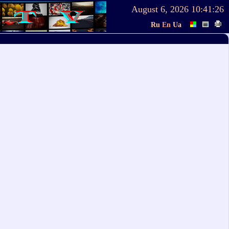
August 6, 2026
10:41:26
Ru
En
Ua