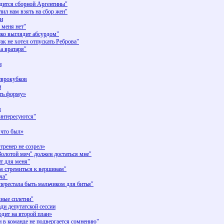
ится сборной Аргентины"
л нам взять на сбор жен"
ии
меня нет"
ко выглядит абсурдом"
 не хотел отпускать Реброва"
а вратаря"
и
еврокубков
и
ть форму»
м
нтересуются"
 что был»
тренер не созрел»
олотой мяч" должен достаться мне"
т для меня"
 стремиться к вершинам"
ча"
ерестала быть мальчиком для битья"
ные сплетни"
и депутатской сессии
дит на второй план»
в команде не подвергается сомнению"