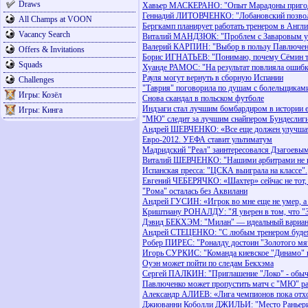
Draws
Хавьер МАСКЕРАНО: "Опыт Марадоны пригод
Геннадий ЛИТОВЧЕНКО: "Лобановский позволи
All Champs at VOON
Бергкамп планирует работать тренером в Англ
Vacancy Search
Виталий МАНДЗЮК: "Проблем с Заваровым у 
Валерий КАРПИН: "Выбор в пользу Павлючен
Offers & Invitations
Борис ИГНАТЬЕВ: "Понимаю, почему Сёмин так
Squads
Хуанде РАМОС: "На результат повлияла ошибк
Рауля могут вернуть в сборную Испании
Challenges
"Таврия" поговорила по душам с болельщикам
Игры: Козёл
Снова скандал в польском футболе
Индзаги стал лучшим бомбардиром в истории 
Игры: Кинга
"МЮ" следит за лучшим снайпером Бундеслиг
Андрей ШЕВЧЕНКО: «Все еще должен улучша
Евро-2012. УЕФА ставит ультиматум
Мадридский "Реал" заинтересовался Дзагоевы
Виталий ШЕВЧЕНКО: "Нашими арбитрами не и
Испанская пресса: "ЦСКА выиграла на классе".
Евгений ЧЕБЕРЯЧКО: «Шахтер» сейчас не тот,
"Рома" осталась без Аквилани
Андрей ГУСИН: «Игрок во мне еще не умер, а 
Криштиану РОНАЛДУ: "Я уверен в том, что "З
Дэвид БЕКХЭМ: "Милан" — идеальный вариан
Андрей СТЕЦЕНКО: "С любым тренером будем
Робер ПИРЕС: "Роналду достоин "Золотого мя
Игорь СУРКИС: "Команда киевское "Динамо" п
Оуэн может пойти по следам Бекхэма
Сергей ПАЛКИН: "Приглашение "Локо" - обыч
Павлюченко может пропустить матч с "МЮ" рад
Александр АЛИЕВ: «Лига чемпионов пока отхо
Джиованни Коболли ДЖИЛЬИ: "Место Раньери 