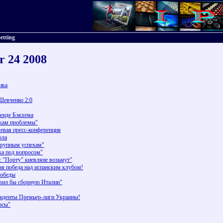
etting
r 24 2008
ика
Шевченко 2:0
ренде Бэкхема
кам проблемы"
евая пресс-конференция
ола
рупным успехам"
а под вопросом"
"Порту" киевляне возьмут"
я победа над испанским клубом!
победы
вил бы сборную Италии"
зиденты Премьер-лиги Украины!
рсы"