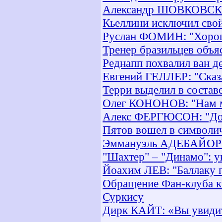
Александр ШОВКОВСКИЙ
Кьеллини исключил свой
Руслан ФОМИН: "Хорошо
Тренер бразильцев объя
Реднапп похвалил ван д
Евгений ГЕЛЛЕР: "Сказа
Терри выделил в состав
Олег КОНОНОВ: "Нам мо
Алекс ФЕРГЮСОН: "Дов
Пятов вошел в символи
Эммануэль АДЕБАЙОР: 
"Шахтер" – "Динамо": у
Йоахим ЛЕВ: "Баллаку п
Обращение Фан-клуба к
Суркису
Дирк КАЙТ: «Вы увидит