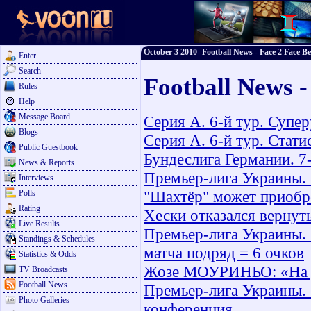
October 3 2010- Football News - Face 2 Face Be
Enter
Search
Football News -
Rules
Help
Message Board
Серия А. 6-й тур. Супе
Blogs
Серия А. 6-й тур. Стат
Public Guestbook
Бундеслига Германии. 7
News & Reports
Премьер-лига Украины. 
Interviews
"Шахтёр" может приобр
Polls
Rating
Хески отказался вернут
Live Results
Премьер-лига Украины. 
Standings & Schedules
матча подряд = 6 очков
Statistics & Odds
Жозе МОУРИНЬО: «На д
TV Broadcasts
Football News
Премьер-лига Украины. 1
Photo Galleries
конференция