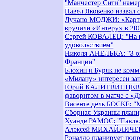
"Манчестер Сити" намер
Павел Яковенко назвал 
Лучано МОДЖИ: «Картон
вручили «Интеру» в 20
Сергей КОВАЛЕЦ: "На п
удовольствием"
Николя АНЕЛЬКА: "3 ок
Франции"
Блохин и Буряк не ком
«Милану» интересен за
Юрий КАЛИТВИНЦЕВ: «Н
фаворитом в матче с «
Висенте дель БОСКЕ: "М
Сборная Украины плани
Хуанде РАМОС: "Павлюче
Алексей МИХАЙЛИЧЕНК
Роналдо планирует попр