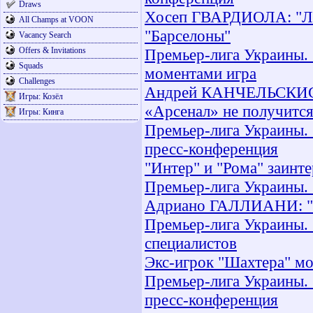
Draws
Хосеп ГВАРДИОЛА: "Лау
All Champs at VOON
"Барселоны"
Vacancy Search
Offers & Invitations
Премьер-лига Украины. 1
Squads
моментами игра
Challenges
Андрей КАНЧЕЛЬСКИС: «
Игры: Козёл
«Арсенал» не получитс
Игры: Кинга
Премьер-лига Украины. 
пресс-конференция
"Интер" и "Рома" заинт
Премьер-лига Украины. 
Адриано ГАЛЛИАНИ: "М
Премьер-лига Украины. 
специалистов
Экс-игрок "Шахтера" мо
Премьер-лига Украины. 
пресс-конференция