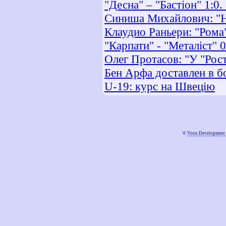
"Десна" – "Бастіон" 1:0.
Синиша Михайлович: "Н
Клаудио Раньери: "Рома"
"Карпати" - "Металіст" 
Олег Протасов: "У "Рос
Бен Арфа доставлен в б
U-19: курс на Швецію
©
Voon Development