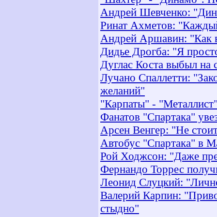
Андрей Шевченко: "Дина
Ринат Ахметов: "Каждый
Андрей Аршавин: "Как в
Дидье Дрогба: "Я прост
Дуглас Коста выбыл на с
Лучано Спаллетти: "Зак
желаний"
"Карпаты" - "Металлист
Фанатов "Спартака" ув
Арсен Венгер: "Не стоит
Автобус "Спартака" в М
Рой Ходжсон: "Даже пре
Фернандо Торрес получ
Леонид Слуцкий: "Лично
Валерий Карпин: "Привоз
стыдно"