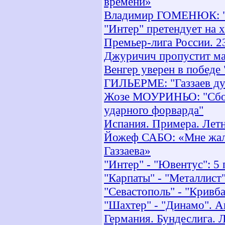
времени»
Владимир ГОМЕНЮК: "Сче
"Интер" претендует на 
Премьер-лига России. 23
Джуричич пропустит ма
Венгер уверен в победе 
ГИЛЬЕРМЕ: "Газзаев ду
Жозе МОУРИНЬО: "Сборн
ударного форварда"
Испания. Примера. Летн
Йожеф САБО: «Мне жаль
Газзаева»
"Интер" - "Ювентус": 5
"Карпаты" - "Металлист
"Севастополь" - "Кривба
"Шахтер" - "Динамо". А
Германия. Бундеслига. 