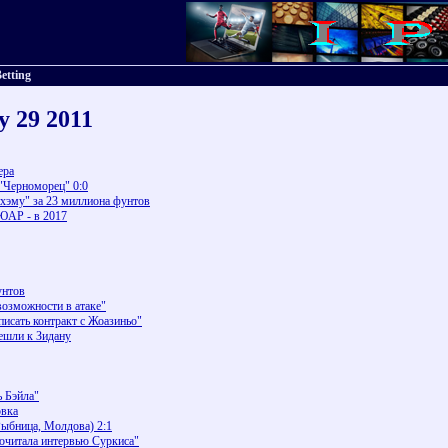
etting
y 29 2011
ера
 "Черноморец" 0:0
нхэму" за 23 миллиона фунтов
ЮАР - в 2017
унтов
возможности в атаке"
исать контракт с Жоазиньо"
ешли к Зидану
ь Бэйла"
овка
Рыбница, Молдова) 2:1
очитала интервью Суркиса"