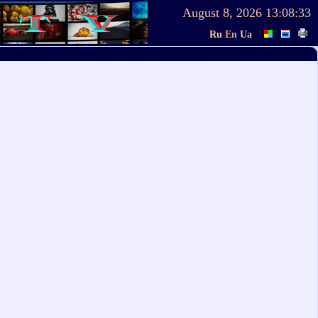
August 8, 2026
13:08:33
Ru
En
Ua