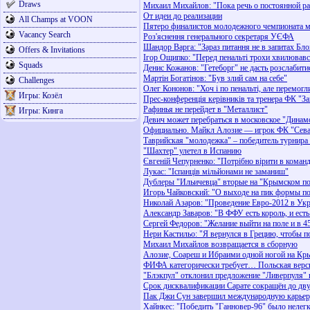
Draws
Михаил Михайлов: "Пока речь о постоянной раб
От идеи до реализации
All Champs at VOON
Пятеро финалистов молодежного чемпионата м
Vacancy Search
Роз'яснення генерального секретаря УЄФА
Шандор Варга: "Зараз питання не в запитах Бло
Offers & Invitations
Ігор Ощипко: "Перед пенальті трохи хвилював
Squads
Денис Кожанов: "Гетеборг" не дасть розслабити
Мартін Богатінов: "Був злий сам на себе"
Challenges
Олег Кононов: "Хоч і по пенальті, але перемог
Игры: Козёл
Прес-конференція керівників та тренера ФК "За
Рафинья не перейдет в "Металлист"
Игры: Кинга
Девич может перебраться в московское "Динам
Официально. Майкл Алозие — игрок ФК "Сева
Таврийская "молодежка" – победитель турнир
"Шахтер" улетел в Испанию
Євгеній Чепурненко: "Потрібно вірити в команду
Лукас: "Іспанців мільйонами не заманиш"
Дублеры "Ильичевца" вторые на "Крымском п
Игорь Чайковский: "О выходе на пик формы по
Николай Азаров: "Проведение Евро-2012 в Укр
Александр Заваров: "В ФФУ есть король, и ест
Сергей Федоров: "Желание выйти на поле и в 45
Нери Кастильо: "Я вернулся в Грецию, чтобы по
Михаил Михайлов возвращается в сборную
Алозие, Соареш и Ибраими одной ногой на Кр
ФИФА категорически требует… Польская верс
"Блэкпул" отклонил предложение "Ливерпуля"
Срок дисквалификации Сарате сокращён до дв
Пак Джи Сун завершил международную карье
Хайнкес: "Победить "Ганновер-96" было нелег