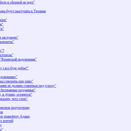
оте в сборной не идет"
ира будут выступать в Украине
хіна"
ся"
ся"
ли заслужено"
карпаття"
о"?
стополь"
а "Крымский подснежник"
 і все буде добре!"
одснежнике"
ка говорить еще рано"
аине не должно ставиться под угрозу"
ь бесправные подданные"
, я думаю, останется"
казать, чего стою"
ымском полуострове
ия
 по трансферу Адама
ух матчей
ру
ко"