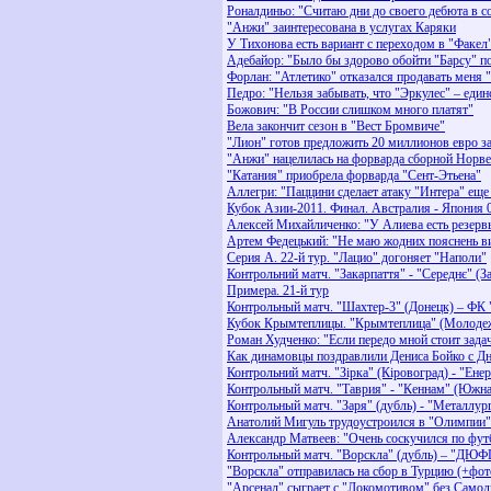
Роналдиньо: "Считаю дни до своего дебюта в с
"Анжи" заинтересована в услугах Каряки
У Тихонова есть вариант с переходом в "Факел
Адебайор: "Было бы здорово обойти "Барсу" по
Форлан: "Атлетико" отказался продавать меня 
Педро: "Нельзя забывать, что "Эркулес" – еди
Божович: "В России слишком много платят"
Вела закончит сезон в "Вест Бромвиче"
"Лион" готов предложить 20 миллионов евро з
"Анжи" нацелилась на форварда сборной Норв
"Катания" приобрела форварда "Сент-Этьена"
Аллегри: "Паццини сделает атаку "Интера" еще
Кубок Азии-2011. Финал. Австралия - Япония 0
Алексей Михайличенко: "У Алиева есть резерв
Артем Федецький: "Не маю жодних пояснень 
Серия А. 22-й тур. "Лацио" догоняет "Наполи"
Контрольний матч. "Закарпаття" - "Середнє" (За
Примера. 21-й тур
Контрольный матч. "Шахтер-3" (Донецк) – ФК 
Кубок Крымтеплицы. "Крымтеплица" (Молодежн
Роман Худченко: "Если передо мной стоит зада
Как динамовцы поздравлили Дениса Бойко с Д
Контрольний матч. "Зірка" (Кіровоград) - "Енер
Контрольный матч. "Таврия" - "Кеннам" (Южная
Контрольный матч. "Заря" (дубль) - "Металлург
Анатолий Мигуль трудоустроился в "Олимпии"
Александр Матвеев: "Очень соскучился по фут
Контрольный матч. "Ворскла" (дубль) – "ДЮФШ
"Ворскла" отправилась на сбор в Турцию (+фот
"Арсенал" сыграет с "Локомотивом" без Самод