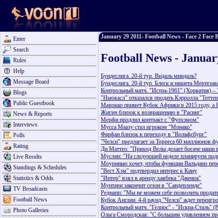
January 29 2011- Football News - Face 2 Face B
Enter
Search
Football News - Januar
Rules
Help
Бундеслига. 20-й тур. Видаль миндаль?
Message Board
Бундеслига. 20-й тур. Блеск и нищета Мертезак
Контрольный матч. "Истра-1961" (Хорватия) –
Blogs
"Ньюкасл" отказался продать Кэрролла "Тотте
Public Guestbook
Марокко примет Кубок Африки в 2015 году, а 
Жигич близок к возвращению в "Расинг"
News & Reports
Мерфи продлил контракт с "Фулхэмом"
Interviews
Мусса Маазу стал игроком "Монако"
Фарфан близок к переходу в "Вольфсбург"
Polls
"Челси" предлагает за Торреса 60 миллионов ф
Rating
Ди Маттео: "Приход Велы делает богаче наши 
Муслин: "На следующей неделе планируем подп
Live Results
Моуринью хочет, чтобы функции Вальдано пер
Standings & Schedules
"Вест Хэм" подтвердил интерес к Кину
Statistics & Odds
"Интер" взял в аренду хавбека "Дженоа"
Мунтари закончит сезон в "Сандерленде"
TV Broadcasts
Реднапп: "Мы не можем себе позволить продат
Football News
Кубок Англии. 4-й раунд."Челси" ждет переигр
Контрольный матч. "Гелиос" - "Искра-Сталь" (
Photo Galleries
Ольга Смородская: "С большим удивлением пр