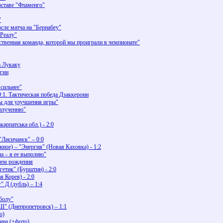
оставе "Фламенго"
"
сле матча на "Бернабеу"
"Реалу"
нственная команда, которой мы проиграли в чемпионате"
а Лукаку
егии
 сильнее"
:1. Тактическая победа Дзаккерони
ы для улучшения игры"
вилученню"
карпатська обл.) - 2:0
"Лисичанск" – 0:0
ое) – "Энергия" (Новая Каховка) - 1:2
ча – я ее выполню"
нем рождения
гетик" (Бурштин) - 2:0
 Корея) - 2:0
" Д (дубль) – 1:4
болу"
" (Днепропетровск) – 1:1
о)
ина (+фото)