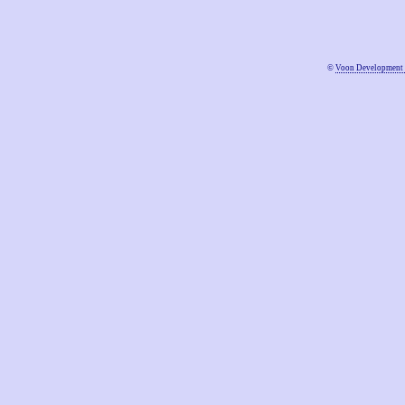
©
Voon Development