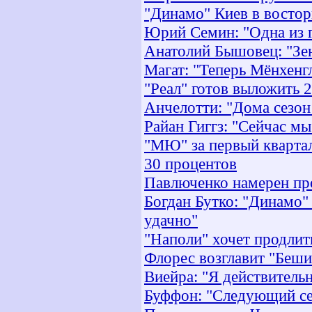
"Динамо" Киев в востор
Юрий Семин: "Одна из г
Анатолий Бышовец: "Зен
Магат: "Теперь Мёнхенгл
"Реал" готов выложить 
Анчелотти: "Дома сезон
Райан Гиггз: "Сейчас мы
"МЮ" за первый квартал
30 процентов
Павлюченко намерен про
Богдан Бутко: "Динамо"
удачно"
"Наполи" хочет продлить
Флорес возглавит "Беш
Виейра: "Я действительн
Буффон: "Следующий се