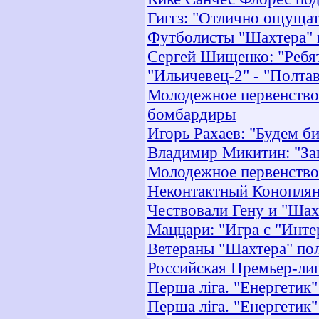
Гиггз: "Отлично ощущат
Футболисты "Шахтера" 
Сергей Шищенко: "Ребят
"Ильичевец-2" - "Полта
Молодежное первенство. 
бомбардиры
Игорь Рахаев: "Будем б
Владимир Микитин: "Защ
Молодежное первенство. 
Неконтактный Конопля
Чествовали Гену и "Шах
Маццари: "Игра с "Инте
Ветераны "Шахтера" пол
Российская Премьер-лиг
Перша ліга. "Енергетик" 
Перша ліга. "Енергетик"