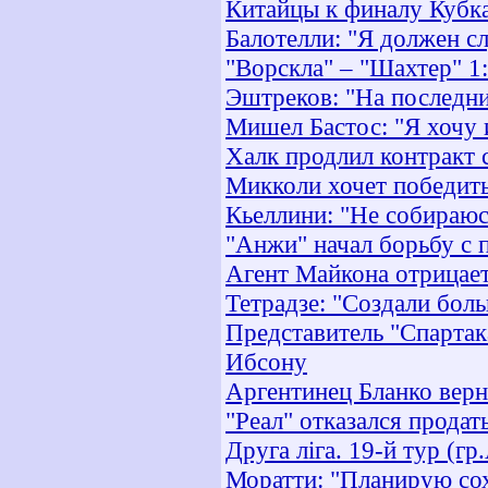
Китайцы к финалу Кубк
Балотелли: "Я должен с
"Ворскла" – "Шахтер" 1
Эштреков: "На последни
Мишел Бастос: "Я хочу 
Халк продлил контракт 
Микколи хочет победит
Кьеллини: "Не собираюс
"Анжи" начал борьбу с
Агент Майкона отрицает
Тетрадзе: "Создали бол
Представитель "Спартак
Ибсону
Аргентинец Бланко верн
"Реал" отказался прода
Друга ліга. 19-й тур (гр
Моратти: "Планирую сох