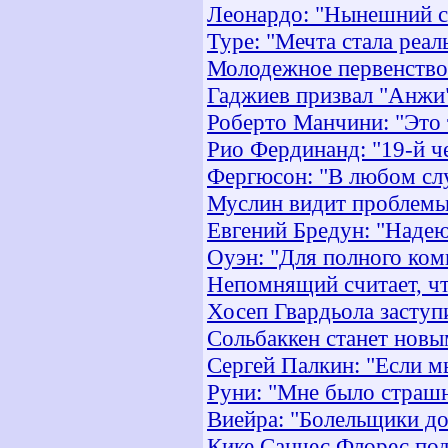
Леонардо: "Нынешний с
Туре: "Мечта стала реа
Молодежное первенство. 
Гаджиев призвал "Анжи"
Роберто Манчини: "Это 
Рио Фердинанд: "19-й 
Фергюсон: "В любом слу
Муслин видит проблемы
Евгений Бредун: "Надею
Оуэн: "Для полного ком
Непомнящий считает, чт
Хосеп Гвардьола заступ
Сольбаккен станет новы
Сергей Палкин: "Если м
Руни: "Мне было страшн
Виейра: "Болельщики до
Кике Санчес Флорес под