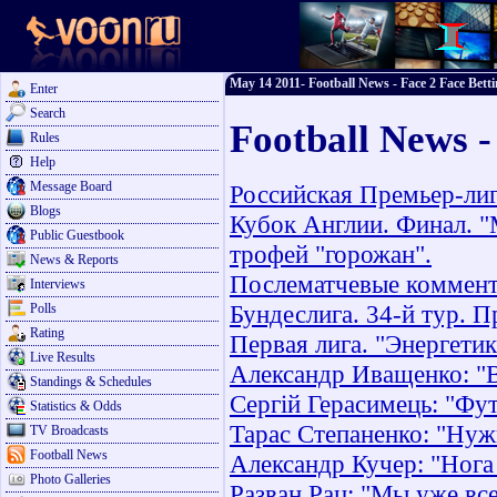
May 14 2011- Football News - Face 2 Face Bett
Enter
Search
Football News 
Rules
Help
Message Board
Российская Премьер-лиг
Blogs
Кубок Англии. Финал. "
Public Guestbook
трофей "горожан".
News & Reports
Послематчевые коммент
Interviews
Бундеслига. 34-й тур. 
Polls
Rating
Первая лига. "Энергетик
Live Results
Александр Иващенко: "В
Standings & Schedules
Сергій Герасимець: "Фут
Statistics & Odds
Тарас Степаненко: "Ну
TV Broadcasts
Football News
Александр Кучер: "Нога 
Photo Galleries
Разван Рац: "Мы уже все