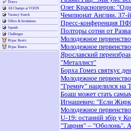
Draws
Олег Красноперов: "Одн
All Champs at VOON
Чемпионат Англии. 37-
Vacancy Search
Offers & Invitations
Пресс-конференция ПФК
Squads
Полторы сотни от Разва
Challenges
Молодежное первенство
Игры: Козёл
Молодежное первенство.
Игры: Кинга
Ярославский переизбран
"Металлист"
Борха Гомез святкує де
Молодежное первенство.
"Гремиу" нацелился на 
Боаш может стать самы
Игнашевич: "Если Жирко
Молодежное первенство.
U-19: останній збір у Ко
"Таврия" – "Оболонь". 