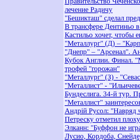
Правительство Чеченско
лечение Радичу
"Бешикташ" сделал пре
В трансфере Дентиньо в
Кастильо хочет, чтобы е
"Металлург" (Д) – "Кар
"Днепр" – "Арсенал". А
Кубок Англии. Финал. "
трофей "горожан"
"Металлург" (З) - "Сева
"Металлист" - "Ильичев
Бундеслига. 34-й тур. 
"Металлист" заинтерес
Андрій Русол: "Навряд 
Петреску отметил плох
Элканн: "Буффон не игр
Лусио, Кордоба, Снейде